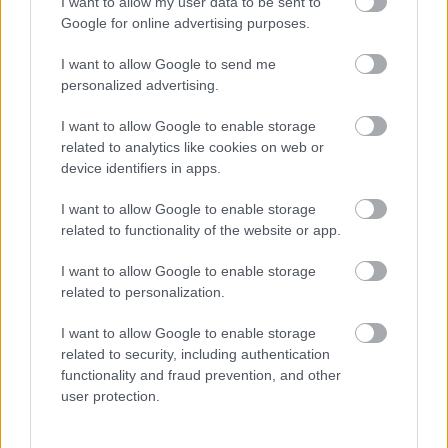
I want to allow my user data to be sent to
Google for online advertising purposes.
I want to allow Google to send me
Olyan régi,
personalized advertising.
mint a társas élet, jól jöhet egy állásinterjún,
mégis utáljuk, mi az?
I want to allow Google to enable storage
related to analytics like cookies on web or
07:31
Sosem gondolnád, hogy ebből a zöldségből
device identifiers in apps.
tej készül, mégis istenien feldobja a reggeli
kávét
I want to allow Google to enable storage
07:01
Napi horoszkóp: Az Oroszlán népszerűsége
related to functionality of the website or app.
nő, a Halak halassza el az utazását - október
I want to allow Google to enable storage
7.
related to personalization.
06:31
A mellrák 7 korai tünete alig észrevehető, de
jól jegyezd meg őket: életet menthet, ha
I want to allow Google to enable storage
időben észreveszed
related to security, including authentication
functionality and fraud prevention, and other
06:01
user protection.