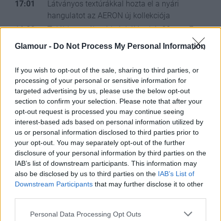
17:01
Látványos textúrákkal hozta el a nyári
hangulatot az AERON új kollekciója
16:02
Találd meg álmaid táskáját akár 20 ezer Ft
alatt a GLAMOUR-napokon
Glamour -
Do Not Process My Personal Information
15:04
Amy Schumer soha nem volt még ilyen
karcsú: miniszoknyában mutatta meg hosszú
If you wish to opt-out of the sale, sharing to third parties, or
lábait
processing of your personal or sensitive information for
targeted advertising by us, please use the below opt-out
14:08
Margot Robbie egy szál melltartóban érkezett
section to confirm your selection. Please note that after your
a párizsi divathétre, minden tekintetet magára
opt-out request is processed you may continue seeing
vonzott
interest-based ads based on personal information utilized by
13:32
us or personal information disclosed to third parties prior to
your opt-out. You may separately opt-out of the further
disclosure of your personal information by third parties on the
IAB’s list of downstream participants. This information may
also be disclosed by us to third parties on the
IAB’s List of
Downstream Participants
that may further disclose it to other
third parties.
A Hattyúk
Please note that this website/app uses one or more Google
Personal Data Processing Opt Outs