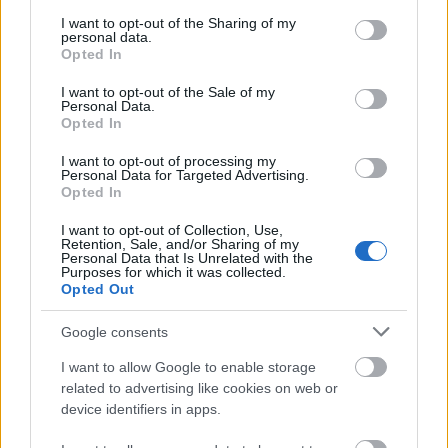
tava életre kel a kifutón – Jimmy Choo
services and may gather and store information including but
not limited to your visit or usage behaviour. You may click to
I want to opt-out of the Sharing of my
esküvői kollekciója olyan, mint egy modern
personal data.
grant or deny consent to Google and its third-party tags to
tündérmese
Opted In
use your data for below specified purposes in below Google
13:01
Egy életre jobban érezheted magad a
consent section.
I want to opt-out of the Sale of my
munkahelyeden ezzel az evolúciós
Personal Data.
Opted In
pszichológiai módszerrel
12:02
Demi Moore új frizurára váltott: mintha
I want to opt-out of processing my
Personal Data for Targeted Advertising.
évtizedeket fiatalodott volna a színésznő
Opted In
11:01
Emma Watson aprócska miniruhában
tündököl, óriási feltűnést keltett a párizsi
I want to opt-out of Collection, Use,
Retention, Sale, and/or Sharing of my
divathéten
Personal Data that Is Unrelated with the
Purposes for which it was collected.
10:04
Mi történik? Jennifer Lopez és Ben Affleck
Opted Out
között csak úgy izzott a levegő a vörös
szőnyegen
Google consents
09:31
I want to allow Google to enable storage
related to advertising like cookies on web or
device identifiers in apps.