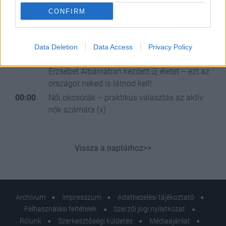
CONFIRM
Ott talált rá a
Data Deletion
Data Access
Privacy Policy
szerelemre, ahol legkevésbé várta: Pakai
Erzsébet Albániában kezdett új életet – ezt az
országot neked is látnod kell!
00:00
Női okosórák – praktikus választás az aktív
nők számára (x)
Vissza a naptárhoz>>
Archívum
Impresszum
Adatkezelési tájékoztató
Felhasználási feltételek
Szerzői jogi nyilatkozat
Rólunk
Szerkesztőségi küldetés
Médiaajánlat