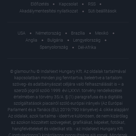
Előfizetés
Kapcsolat
RSS
Akadálymentesítési nyilatkozat
Süti beállítások
USA
Németország
Brazília
Mexikó
Anglia
Bulgária
Lengyelország
Spanyolország
Dél-Afrika
© glamour.hu © IndaNext Hungary Kft. Az oldalak tartalmával
kapcsolatban minden jog fenntartva, beleértve a tartalom
szöveg- és adatbányászat céljára való felhasználását is – a
szerzői jogról szóló 1999. évi LXXVI. törvény rendelkezései
értelmében a törvény 35/A. § (1) paragrafusa és a digitális
szolgáltatások piacairól szóló európai irányelv (Az Európai
Parlament és a Tanács (EU) 2019/790 Irányelve) 4. cikke alapján!
Az oldalak, azok tartalma - ideértve különösen, de nem kizárólag
az azokon közzétett szövegeket, grafikákat, képeket, fotókat,
hangfelvételeket és videókat stb. - az IndaNext Hungary Kft.
("Jogtulajdonos") kizárólagos jogosultsága alá esnek. Mindezek