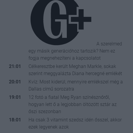
A szerelmed
egy másik generációhoz tartozik? Nem ez
fogja megnehezíteni a kapcsolatot
21:01
Célkeresztbe került Meghan Markle, sokak
szerint meggyalázta Diana hercegné emlékét
20:01
Kvíz: Most kiderül, mennyire emlékszel még a
Dallas című sorozatra
19:01
12 fotó a fiatal Meg Ryan színésznőről,
hogyan lett ő a legjobban öltözött sztár az
őszi szezonban
18:01
Ha csak 3 vitamint szedsz idén ősszel, akkor
ezek legyenek azok