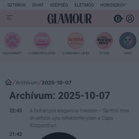
SZTÁROK
DIVAT
SZÉPSÉG
ÉLETMÓD
HOROSZKÓP
KU
MANCSPARTY
NYEREMÉNYJÁTÉK
NYEREMÉNYJÁTÉK
SYOSS
TAROT
Archívum
2025-10-07
Archívum: 2025-10-07
22:43
A botrányos elegancia mestere – Santhó Imre
divatfotói újra reflektorfényben a Capa
Központban
21:42