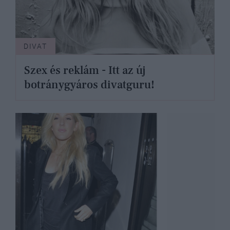
DIVAT
Szex és reklám - Itt az új
botránygyáros divatguru!