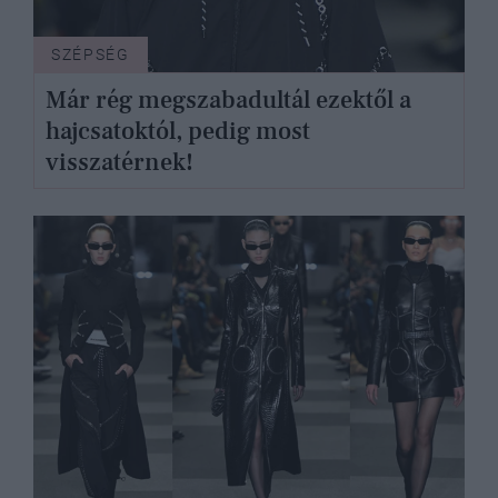
SZÉPSÉG
Már rég megszabadultál ezektől a
hajcsatoktól, pedig most
visszatérnek!