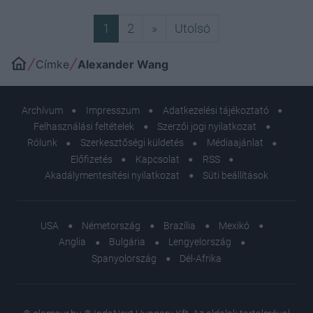
Következő
Utolsó
1
2
»
Utolsó
Címke
Alexander Wang
Archívum
Impresszum
Adatkezelési tájékoztató
Felhasználási feltételek
Szerzői jogi nyilatkozat
Rólunk
Szerkesztőségi küldetés
Médiaajánlat
Előfizetés
Kapcsolat
RSS
Akadálymentesítési nyilatkozat
Süti beállítások
USA
Németország
Brazília
Mexikó
Anglia
Bulgária
Lengyelország
Spanyolország
Dél-Afrika