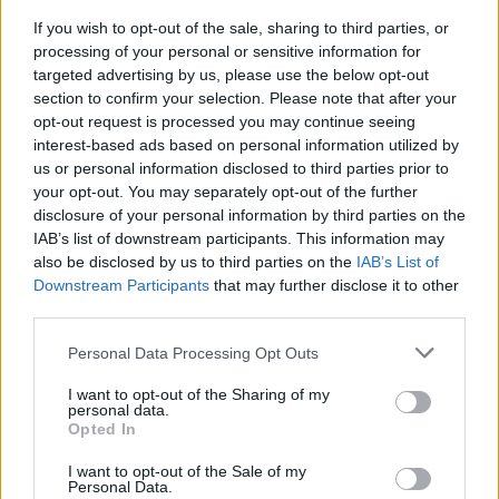
17 évesen debütált a modell, és
máris imádjuk
If you wish to opt-out of the sale, sharing to third parties, or
processing of your personal or sensitive information for
targeted advertising by us, please use the below opt-out
section to confirm your selection. Please note that after your
opt-out request is processed you may continue seeing
interest-based ads based on personal information utilized by
us or personal information disclosed to third parties prior to
your opt-out. You may separately opt-out of the further
disclosure of your personal information by third parties on the
IAB’s list of downstream participants. This information may
also be disclosed by us to third parties on the
IAB’s List of
Downstream Participants
that may further disclose it to other
third parties.
Please note that this website/app uses one or more Google
Personal Data Processing Opt Outs
services and may gather and store information including but
not limited to your visit or usage behaviour. You may click to
I want to opt-out of the Sharing of my
SZTÁRHÍREK
personal data.
grant or deny consent to Google and its third-party tags to
Opted In
use your data for below specified purposes in below Google
Peepshow, punk és kereszt:
consent section.
I want to opt-out of the Sale of my
Madonna legemlékezetesebb
Personal Data.