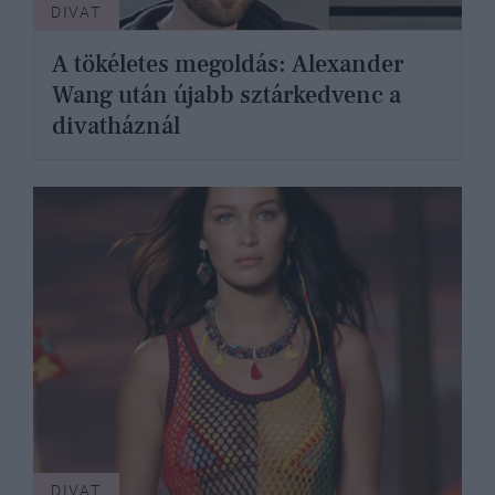
DIVAT
A tökéletes megoldás: Alexander
Wang után újabb sztárkedvenc a
divatháznál
DIVAT