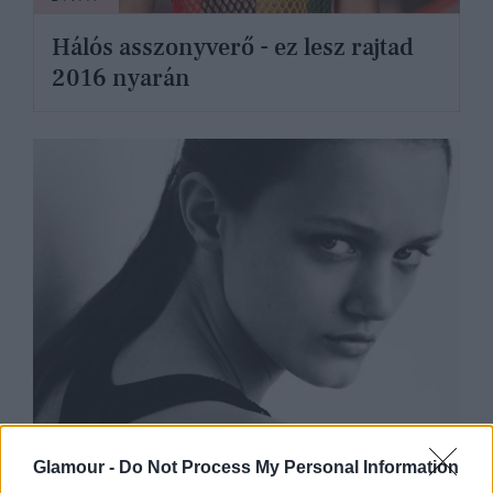
Hálós asszonyverő - ez lesz rajtad
2016 nyarán
DIVAT
Glamour -
Do Not Process My Personal Information