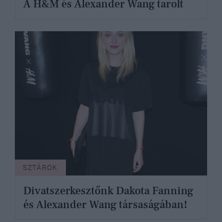
A H&M és Alexander Wang tarolt
SZTÁROK
Divatszerkesztőnk Dakota Fanning
és Alexander Wang társaságában!