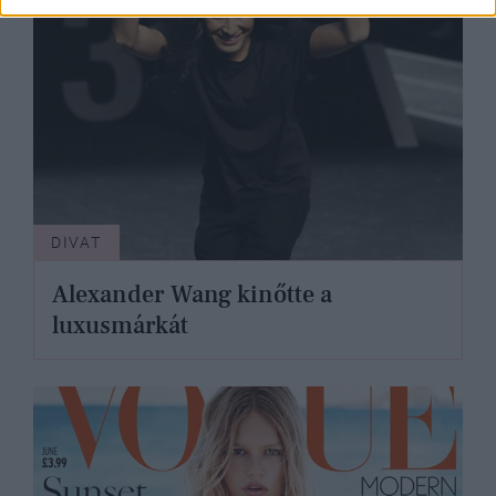
DIVAT
Alexander Wang kinőtte a
luxusmárkát