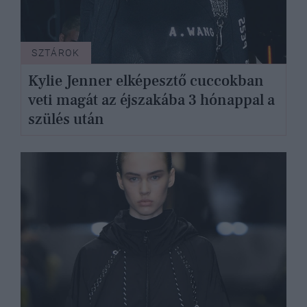
SZTÁROK
Kylie Jenner elképesztő cuccokban
veti magát az éjszakába 3 hónappal a
szülés után