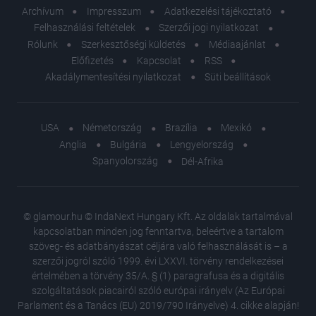
Archívum
Impresszum
Adatkezelési tájékoztató
Felhasználási feltételek
Szerzői jogi nyilatkozat
Rólunk
Szerkesztőségi küldetés
Médiaajánlat
Előfizetés
Kapcsolat
RSS
Akadálymentesítési nyilatkozat
Süti beállítások
USA
Németország
Brazília
Mexikó
Anglia
Bulgária
Lengyelország
Spanyolország
Dél-Afrika
© glamour.hu © IndaNext Hungary Kft. Az oldalak tartalmával
kapcsolatban minden jog fenntartva, beleértve a tartalom
szöveg- és adatbányászat céljára való felhasználását is – a
szerzői jogról szóló 1999. évi LXXVI. törvény rendelkezései
értelmében a törvény 35/A. § (1) paragrafusa és a digitális
szolgáltatások piacairól szóló európai irányelv (Az Európai
Parlament és a Tanács (EU) 2019/790 Irányelve) 4. cikke alapján!