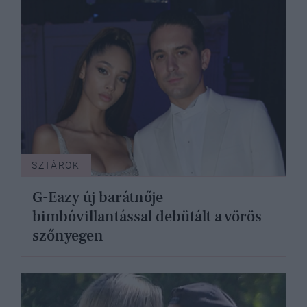
SZTÁROK
G-Eazy új barátnője
bimbóvillantással debütált a vörös
szőnyegen