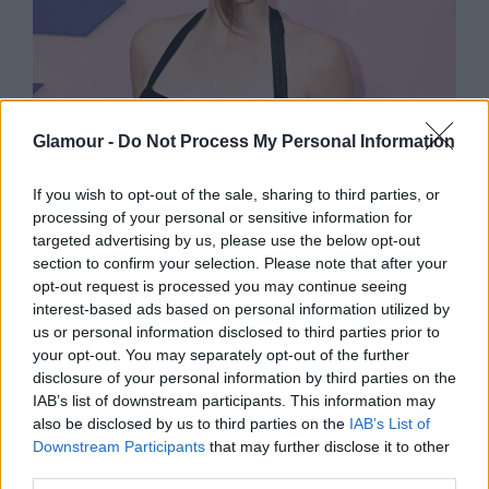
Glamour -
Do Not Process My Personal Information
SZTÁRHÍREK
Ez tényleg Palvin Barbara? 12 évvel
If you wish to opt-out of the sale, sharing to third parties, or
processing of your personal or sensitive information for
ezelőtti fotót posztolt magáról a
targeted advertising by us, please use the below opt-out
gyönyörű modell
section to confirm your selection. Please note that after your
opt-out request is processed you may continue seeing
interest-based ads based on personal information utilized by
us or personal information disclosed to third parties prior to
your opt-out. You may separately opt-out of the further
disclosure of your personal information by third parties on the
IAB’s list of downstream participants. This information may
also be disclosed by us to third parties on the
IAB’s List of
Downstream Participants
that may further disclose it to other
third parties.