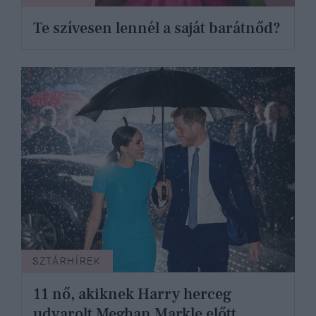
Te szívesen lennél a saját barátnőd?
SZTÁRHÍREK
11 nő, akiknek Harry herceg
udvarolt Meghan Markle előtt