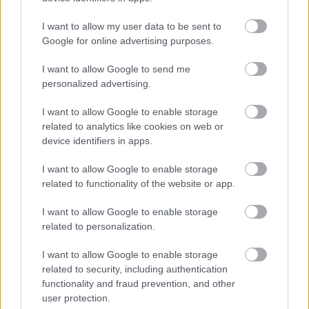
I want to allow my user data to be sent to
Google for online advertising purposes.
I want to allow Google to send me
ÉLETMÓD
personalized advertising.
„Nem mertem ráírni, aztán egész
I want to allow Google to enable storage
este beszéltünk” - Ezért ne hezitálj
related to analytics like cookies on web or
megkeresni egy régi ismerőst
device identifiers in apps.
I want to allow Google to enable storage
related to functionality of the website or app.
I want to allow Google to enable storage
related to personalization.
I want to allow Google to enable storage
related to security, including authentication
functionality and fraud prevention, and other
user protection.