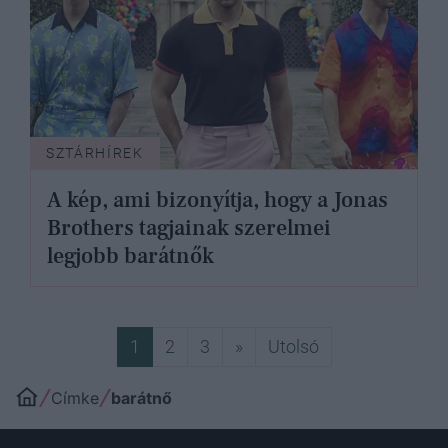
SZTÁRHÍREK
A kép, ami bizonyítja, hogy a Jonas
Brothers tagjainak szerelmei
legjobb barátnők
Következő
Utolsó
1
2
3
»
Utolsó
Címke
barátnő