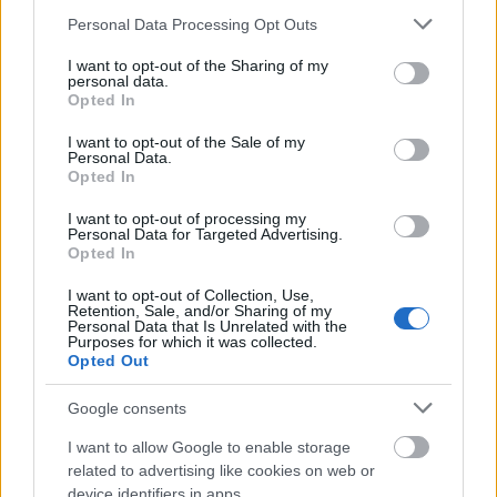
Please note that this website/app uses one or more Google
Personal Data Processing Opt Outs
services and may gather and store information including but
not limited to your visit or usage behaviour. You may click to
I want to opt-out of the Sharing of my
personal data.
grant or deny consent to Google and its third-party tags to
Opted In
use your data for below specified purposes in below Google
SZTÁRHÍREK
consent section.
I want to opt-out of the Sale of my
Personal Data.
Opted In
Ez az 5 gyönyörű nő Katalin
hercegné legjobb barátnője -
I want to opt-out of processing my
Personal Data for Targeted Advertising.
ismerd meg őket közelebbről!
Opted In
I want to opt-out of Collection, Use,
Retention, Sale, and/or Sharing of my
Personal Data that Is Unrelated with the
Purposes for which it was collected.
Opted Out
Google consents
I want to allow Google to enable storage
related to advertising like cookies on web or
device identifiers in apps.