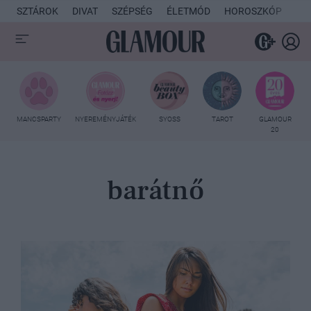
SZTÁROK
DIVAT
SZÉPSÉG
ÉLETMÓD
HOROSZKÓP
KU
MANCSPARTY
NYEREMÉNYJÁTÉK
SYOSS
TAROT
GLAMOUR
20
barátnő