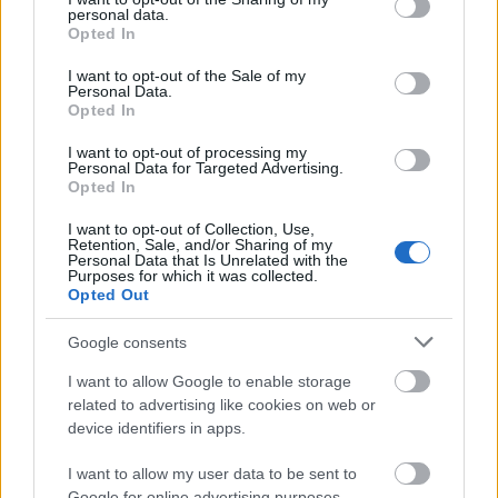
Beleszédülünk, annyit változott
personal data.
grant or deny consent to Google and its third-party tags to
Emma Watson haja az elmúlt 23
Opted In
use your data for below specified purposes in below Google
évben!
consent section.
I want to opt-out of the Sale of my
Personal Data.
Opted In
I want to opt-out of processing my
Personal Data for Targeted Advertising.
Opted In
I want to opt-out of Collection, Use,
Retention, Sale, and/or Sharing of my
Personal Data that Is Unrelated with the
Purposes for which it was collected.
Opted Out
Google consents
I want to allow Google to enable storage
related to advertising like cookies on web or
device identifiers in apps.
SZÉPSÉG
I want to allow my user data to be sent to
Olyan rövid haj trendek jönnek
Google for online advertising purposes.