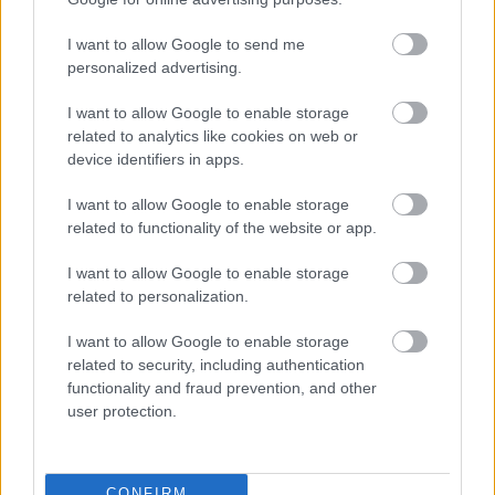
2024-ben, hogy csak ámulunk!
Felkészültél?
I want to allow Google to send me
personalized advertising.
I want to allow Google to enable storage
related to analytics like cookies on web or
device identifiers in apps.
I want to allow Google to enable storage
related to functionality of the website or app.
I want to allow Google to enable storage
related to personalization.
I want to allow Google to enable storage
SZÉPSÉG
related to security, including authentication
functionality and fraud prevention, and other
Zendaya rövid haja maga a valóra
user protection.
vált álom
CONFIRM