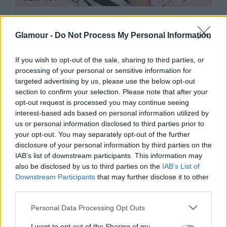
Penélope Cruz rövid szőke haja
valami eszméletlenül gyönyörű
Glamour -
Do Not Process My Personal Information
If you wish to opt-out of the sale, sharing to third parties, or
processing of your personal or sensitive information for
targeted advertising by us, please use the below opt-out
section to confirm your selection. Please note that after your
opt-out request is processed you may continue seeing
interest-based ads based on personal information utilized by
us or personal information disclosed to third parties prior to
your opt-out. You may separately opt-out of the further
disclosure of your personal information by third parties on the
IAB’s list of downstream participants. This information may
also be disclosed by us to third parties on the
IAB’s List of
Downstream Participants
that may further disclose it to other
third parties.
SZÉPSÉG
Please note that this website/app uses one or more Google
Personal Data Processing Opt Outs
services and may gather and store information including but
not limited to your visit or usage behaviour. You may click to
I want to opt-out of the Sharing of my