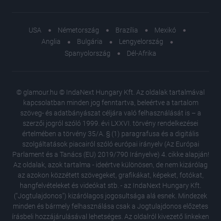
USA
Németország
Brazília
Mexikó
Anglia
Bulgária
Lengyelország
Spanyolország
Dél-Afrika
© glamour.hu © IndaNext Hungary Kft. Az oldalak tartalmával
kapcsolatban minden jog fenntartva, beleértve a tartalom
szöveg- és adatbányászat céljára való felhasználását is – a
szerzői jogról szóló 1999. évi LXXVI. törvény rendelkezései
értelmében a törvény 35/A. § (1) paragrafusa és a digitális
szolgáltatások piacairól szóló európai irányelv (Az Európai
Parlament és a Tanács (EU) 2019/790 Irányelve) 4. cikke alapján!
Az oldalak, azok tartalma - ideértve különösen, de nem kizárólag
az azokon közzétett szövegeket, grafikákat, képeket, fotókat,
hangfelvételeket és videókat stb. - az IndaNext Hungary Kft.
("Jogtulajdonos") kizárólagos jogosultsága alá esnek. Mindezek
minden és bármely felhasználása csak a Jogtulajdonos előzetes
írásbeli hozzájárulásával lehetséges. Az oldalról kivezető linkeken