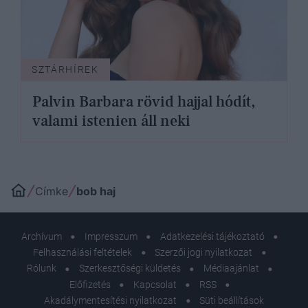
SZTÁRHÍREK
Palvin Barbara rövid hajjal hódít,
valami istenien áll neki
Címke
bob haj
Archívum
Impresszum
Adatkezelési tájékoztató
Felhasználási feltételek
Szerzői jogi nyilatkozat
Rólunk
Szerkesztőségi küldetés
Médiaajánlat
Előfizetés
Kapcsolat
RSS
Akadálymentesítési nyilatkozat
Süti beállítások