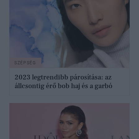
SZÉPSÉG
2023 legtrendibb párosítása: az
állcsontig érő bob haj és a garbó