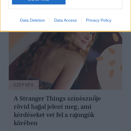
Data Deletion
Data Access
Privacy Policy
SZÉPSÉG
A Stranger Things színésznője
rövid hajjal jelent meg, ami
kérdéseket vet fel a rajongók
körében