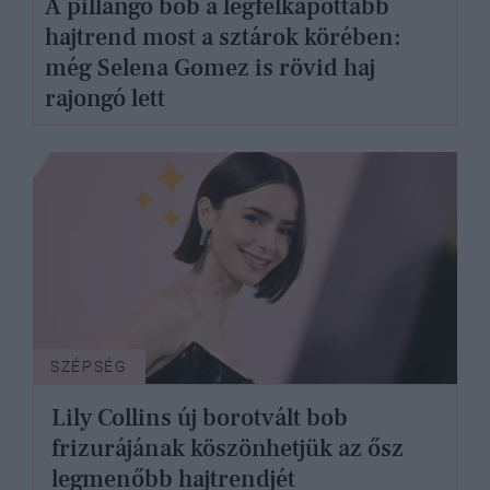
A pillangó bob a legfelkapottabb
hajtrend most a sztárok körében:
még Selena Gomez is rövid haj
rajongó lett
SZÉPSÉG
Lily Collins új borotvált bob
frizurájának köszönhetjük az ősz
legmenőbb hajtrendjét