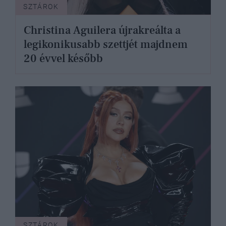
SZTÁROK
Christina Aguilera újrakreálta a
legikonikusabb szettjét majdnem
20 évvel később
SZTÁROK