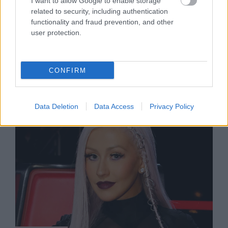
I want to allow Google to enable storage
related to security, including authentication
SZTÁRHÍREK
functionality and fraud prevention, and other
user protection.
Nem Reese Witherspoon az egyetlen
híresség, aki bántalmazó és
mérgező kapcsolatban élt
CONFIRM
Data Deletion
Data Access
Privacy Policy