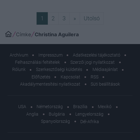
Következő
Utolsó
1
2
3
»
Utolsó
Címke
Christina Aguilera
Archívum
Impresszum
Adatkezelési tájékoztató
Felhasználási feltételek
Szerzői jogi nyilatkozat
Rólunk
Szerkesztőségi küldetés
Médiaajánlat
Előfizetés
Kapcsolat
RSS
Akadálymentesítési nyilatkozat
Süti beállítások
USA
Németország
Brazília
Mexikó
Anglia
Bulgária
Lengyelország
Spanyolország
Dél-Afrika