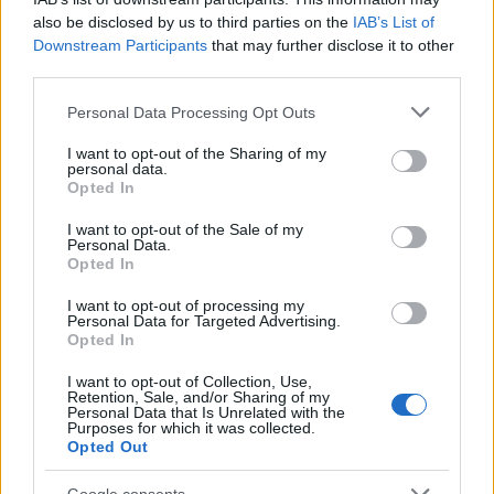
also be disclosed by us to third parties on the
IAB’s List of
Downstream Participants
that may further disclose it to other
third parties.
Please note that this website/app uses one or more Google
Personal Data Processing Opt Outs
services and may gather and store information including but
not limited to your visit or usage behaviour. You may click to
I want to opt-out of the Sharing of my
SZTÁRHÍREK
personal data.
grant or deny consent to Google and its third-party tags to
Opted In
use your data for below specified purposes in below Google
Christina Aguilera elárulta, hogyan
consent section.
I want to opt-out of the Sale of my
élte túl gyermekkorát
Personal Data.
Opted In
I want to opt-out of processing my
Personal Data for Targeted Advertising.
Opted In
I want to opt-out of Collection, Use,
Retention, Sale, and/or Sharing of my
Personal Data that Is Unrelated with the
Purposes for which it was collected.
Opted Out
Google consents