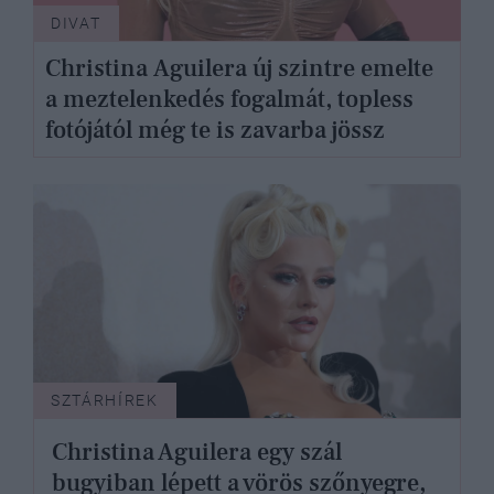
DIVAT
Christina Aguilera új szintre emelte
a meztelenkedés fogalmát, topless
fotójától még te is zavarba jössz
SZTÁRHÍREK
Christina Aguilera egy szál
bugyiban lépett a vörös szőnyegre,