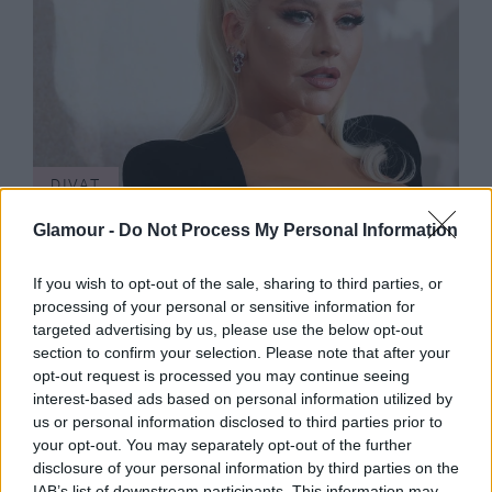
DIVAT
Christina Aguilera meztelenruhája
Glamour -
Do Not Process My Personal Information
rá a bizonyíték, hogy S-es méreten
If you wish to opt-out of the sale, sharing to third parties, or
felül is csodásan mutat egy nőn
processing of your personal or sensitive information for
targeted advertising by us, please use the below opt-out
section to confirm your selection. Please note that after your
opt-out request is processed you may continue seeing
interest-based ads based on personal information utilized by
us or personal information disclosed to third parties prior to
your opt-out. You may separately opt-out of the further
disclosure of your personal information by third parties on the
IAB’s list of downstream participants. This information may