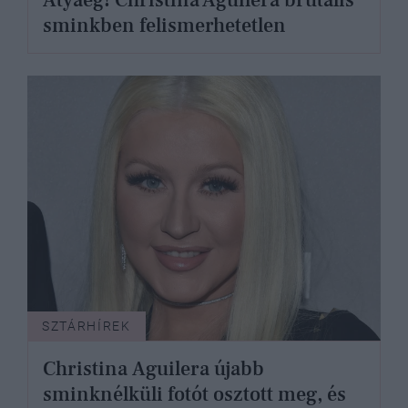
Atyaég! Christina Aguilera brutális
sminkben felismerhetetlen
SZTÁRHÍREK
Christina Aguilera újabb
sminknélküli fotót osztott meg, és