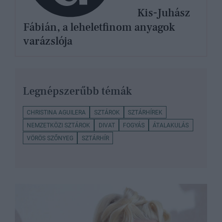
Kis-Juhász
Fábián, a leheletfinom anyagok
varázslója
Legnépszerűbb témák
CHRISTINA AGUILERA
SZTÁROK
SZTÁRHÍREK
NEMZETKÖZI SZTÁROK
DIVAT
FOGYÁS
ÁTALAKULÁS
VÖRÖS SZŐNYEG
SZTÁRHÍR