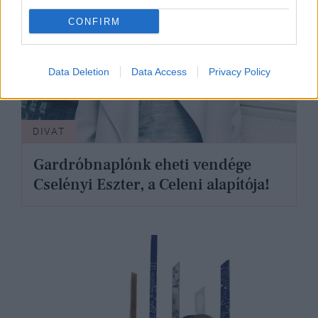
CONFIRM
Data Deletion
Data Access
Privacy Policy
DIVAT
Gardróbnaplónk eheti vendége
Cselényi Eszter, a Celeni alapítója!