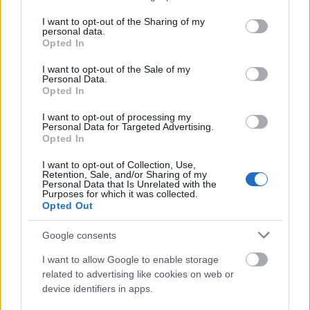
services and may gather and store information including but
not limited to your visit or usage behaviour. You may click to
I want to opt-out of the Sharing of my
personal data.
grant or deny consent to Google and its third-party tags to
Opted In
use your data for below specified purposes in below Google
consent section.
I want to opt-out of the Sale of my
Personal Data.
Opted In
I want to opt-out of processing my
Personal Data for Targeted Advertising.
Opted In
I want to opt-out of Collection, Use,
Retention, Sale, and/or Sharing of my
Personal Data that Is Unrelated with the
DIVAT
Purposes for which it was collected.
Opted Out
Cselényi Eszter kiegészítői ma
Google consents
nagyon különlegesek!
I want to allow Google to enable storage
related to advertising like cookies on web or
device identifiers in apps.