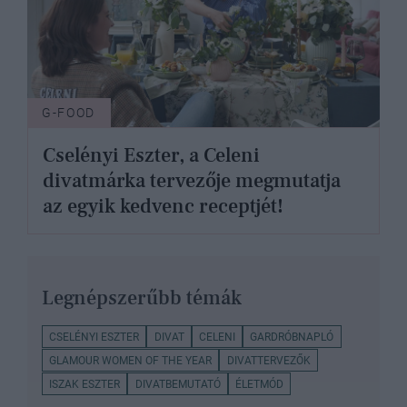
G-FOOD
Cselényi Eszter, a Celeni
divatmárka tervezője megmutatja
az egyik kedvenc receptjét!
Legnépszerűbb témák
CSELÉNYI ESZTER
DIVAT
CELENI
GARDRÓBNAPLÓ
GLAMOUR WOMEN OF THE YEAR
DIVATTERVEZŐK
ISZAK ESZTER
DIVATBEMUTATÓ
ÉLETMÓD