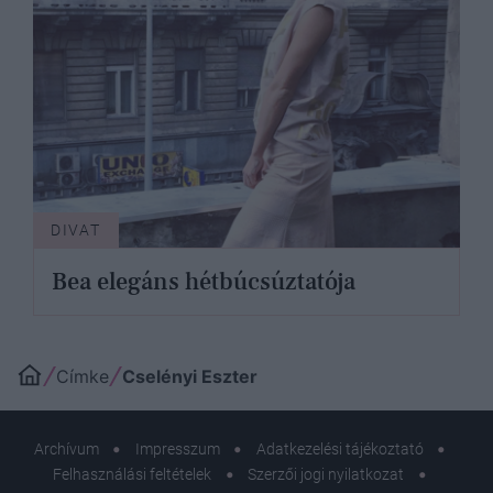
DIVAT
Bea elegáns hétbúcsúztatója
Címke
Cselényi Eszter
Archívum
Impresszum
Adatkezelési tájékoztató
Felhasználási feltételek
Szerzői jogi nyilatkozat