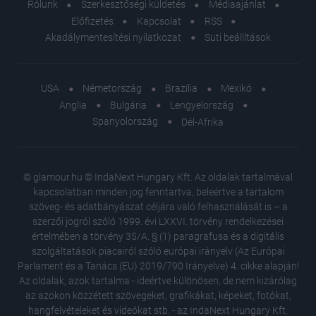
Rólunk
Szerkesztőségi küldetés
Médiaajánlat
Előfizetés
Kapcsolat
RSS
Akadálymentesítési nyilatkozat
Süti beállítások
USA
Németország
Brazília
Mexikó
Anglia
Bulgária
Lengyelország
Spanyolország
Dél-Afrika
© glamour.hu © IndaNext Hungary Kft. Az oldalak tartalmával
kapcsolatban minden jog fenntartva, beleértve a tartalom
szöveg- és adatbányászat céljára való felhasználását is – a
szerzői jogról szóló 1999. évi LXXVI. törvény rendelkezései
értelmében a törvény 35/A. § (1) paragrafusa és a digitális
szolgáltatások piacairól szóló európai irányelv (Az Európai
Parlament és a Tanács (EU) 2019/790 Irányelve) 4. cikke alapján!
Az oldalak, azok tartalma - ideértve különösen, de nem kizárólag
az azokon közzétett szövegeket, grafikákat, képeket, fotókat,
hangfelvételeket és videókat stb. - az IndaNext Hungary Kft.