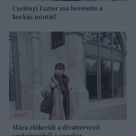
Cselényi Eszter ma bevetette a
kockás mintát!
DIVAT
Mára előkerült a divattervező
szekrényéből a sneaker