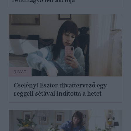
rendhagyó téli akciója
DIVAT
Cselényi Eszter divattervező egy
reggeli sétával indította a hetet