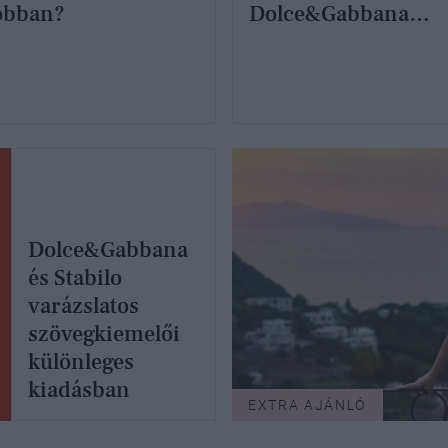
obban?
Dolce&Gabbana
elképesztő karácson
illatkollekciója
Dolce&Gabbana
és Stabilo
varázslatos
szövegkiemelői
különleges
kiadásban
EXTRA AJÁNLÓ