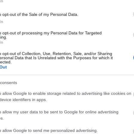
In
ségtermékeit, ha új
fümöt vagy
o opt-out of the Sale of my Personal Data.
Együtt könnyebb:
In
umot keresel
terveződuók, akik
to opt-out of processing my Personal Data for Targeted
ing.
párban hódították m
In
divatvilágot
o opt-out of Collection, Use, Retention, Sale, and/or Sharing
ersonal Data that Is Unrelated with the Purposes for which it
lected.
Out
SZÉPSÉG
consents
Magyarországra is
o allow Google to enable storage related to advertising like cookies on
evice identifiers in apps.
megérkezett a
Dolce&Gabbana
o allow my user data to be sent to Google for online advertising
nagydobása: igen, már
s.
itthon is
to allow Google to send me personalized advertising.