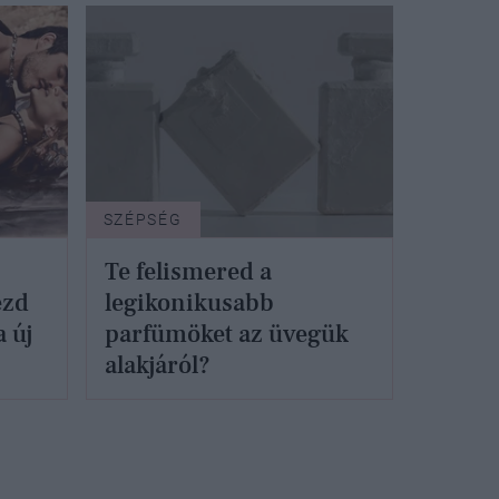
SZÉPSÉG
Te felismered a
ezd
legikonikusabb
 új
parfümöket az üvegük
alakjáról?