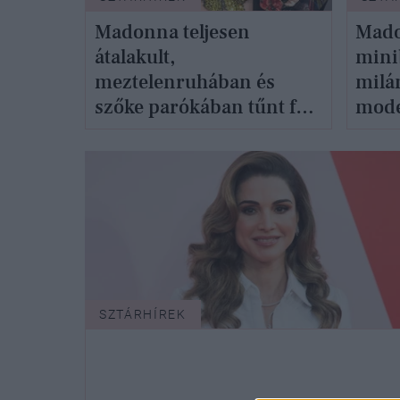
Madonna teljesen
Mado
átalakult,
mini
meztelenruhában és
milá
szőke parókában tűnt fel
model
a divathéten
apró
SZTÁRHÍREK