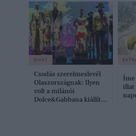
DIVAT
EXTR
Csodás szerelmeslevél
Íme 
Olaszországnak: Ilyen
illat
volt a milánói
nap
Dolce&Gabbana kiállítás
a kurátor szemével