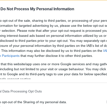
-
Do Not Process My Personal Information
Szexuális zaklatással vádolták,
to opt-out of the sale, sharing to third parties, or processing of your per
most visszatért a kifutóra a híres
formation for targeted advertising by us, please use the below opt-out s
divattervező
r selection. Please note that after your opt-out request is processed y
eing interest-based ads based on personal information utilized by us or
disclosed to third parties prior to your opt-out. You may separately opt-
losure of your personal information by third parties on the IAB’s list of
. This information may also be disclosed by us to third parties on the
IA
Participants
that may further disclose it to other third parties.
 that this website/app uses one or more Google services and may gath
including but not limited to your visit or usage behaviour. You may click 
SÉG
DIVAT
 to Google and its third-party tags to use your data for below specifi
ogle consent section.
l Data Processing Opt Outs
tjuk az ősz
o opt-out of the Sharing of my personal data.
izgalmasabb