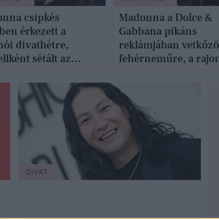
nna csipkés
Madonna a Dolce &
ben érkezett a
Gabbana pikáns
nói divathétre,
reklámjában vetkőzö
lként sétált az
fehérneműre, a rajo
cska darabban
szava is elakadt a vi
DIVAT