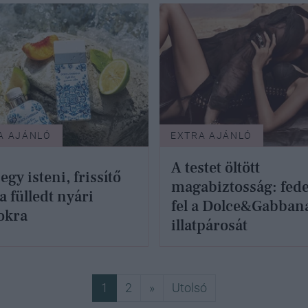
A AJÁNLÓ
EXTRA AJÁNLÓ
A testet öltött
egy isteni, frissítő
magabiztosság: fed
 a fülledt nyári
fel a Dolce&Gabbana
okra
illatpárosát
Következő
Utolsó
1
2
»
Utolsó