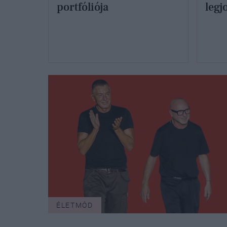
portfóliója
legj
ÉLETMÓD