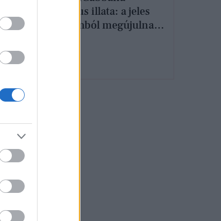
ikonikus illata: a jeles
alkalomból megújulnak
a Light Blue termékek
eg a