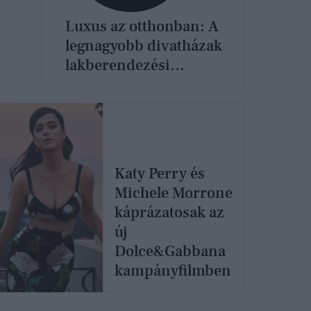
Luxus az otthonban: A
yi
legnagyobb divatházak
lakberendezési
kollekciói
Katy Perry és
Michele Morrone
káprázatosak az
új
Dolce&Gabbana
kampányfilmben