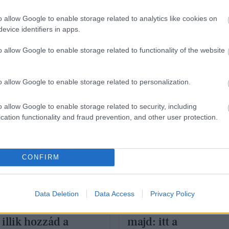
megvásárolhatod a
teljes sminkkollekciót
o allow Google to enable storage related to analytics like cookies on
evice identifiers in apps.
o allow Google to enable storage related to functionality of the website
o allow Google to enable storage related to personalization.
o allow Google to enable storage related to security, including
cation functionality and fraud prevention, and other user protection.
A AJÁNLÓ
EXTRA AJÁNLÓ
CONFIRM
szikus, friss vagy
Ettől garantáltan
Data Deletion
Data Access
Privacy Policy
sz - melyik smink
mindenki rátok figy
 illik hozzád a
majd: itt a