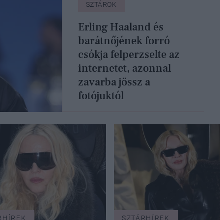
SZTÁROK
Erling Haaland és
barátnőjének forró
csókja felperzselte az
internetet, azonnal
zavarba jössz a
fotójuktól
RHÍREK
SZTÁRHÍREK