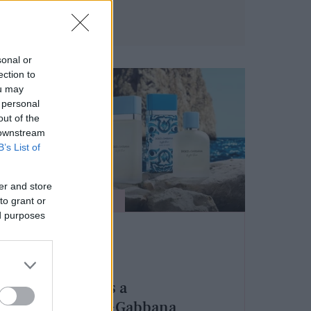
sonal or
ection to
ou may
 personal
out of the
 downstream
B’s List of
er and store
to grant or
SZÉPSÉG
ed purposes
25 éves a
Dolce&Gabbana