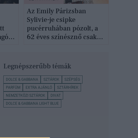
Az Emily Párizsban
Sylivie-je csipke
tt
pucérruhában pózolt, a
ngók
62 éves színésznő csak
deótól
úgy ragyogott a
premieren
Legnépszerűbb témák
DOLCE & GABBANA
SZTÁROK
SZÉPSÉG
PARFÜM
EXTRA AJÁNLÓ
SZTÁRHÍREK
NEMZETKÖZI SZTÁROK
DIVAT
DOLCE & GABBANA LIGHT BLUE