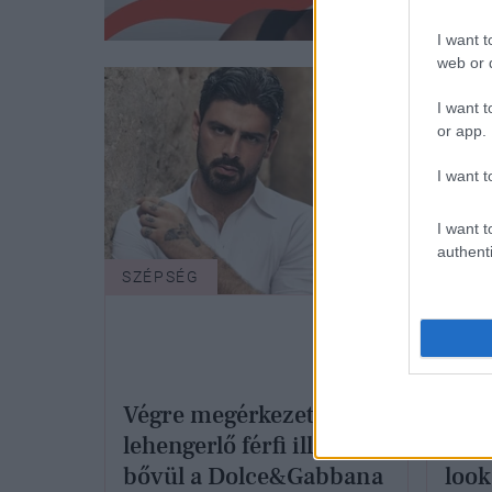
I want t
web or d
I want t
or app.
I want t
I want t
authenti
SZÉPSÉG
EXTR
Végre megérkezett! Új,
Klas
lehengerlő férfi illattal
meré
bővül a Dolce&Gabbana
look