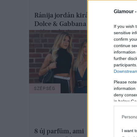
Glamour 
Ránija jordán királyné tűzpiros
Dolce & Gabbana ruhája a
If you wish 
világsztárok megjelenését is
sensitive in
confirm you
lekörözi
continue se
information 
further disc
participants
Downstream 
Please note
information 
SZÉPSÉG
SZÉP
deny consent
in below Go
Persona
Muta
8 új parfüm, ami
I want t
leg