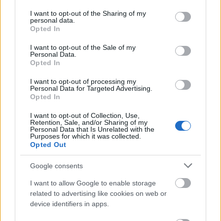
services and may gather and store information including but
not limited to your visit or usage behaviour. You may click to
I want to opt-out of the Sharing of my
personal data.
grant or deny consent to Google and its third-party tags to
Opted In
use your data for below specified purposes in below Google
consent section.
I want to opt-out of the Sale of my
Personal Data.
Opted In
I want to opt-out of processing my
Personal Data for Targeted Advertising.
Opted In
I want to opt-out of Collection, Use,
SZTÁRHÍREK
Retention, Sale, and/or Sharing of my
Personal Data that Is Unrelated with the
Purposes for which it was collected.
Álomszép Vivienne Westwood
Opted Out
miniruhában mondta ki a boldogító
igent a Sziget Fesztivál sztárja:
Google consents
Charli XCX kollégájához ment
I want to allow Google to enable storage
férjhez
related to advertising like cookies on web or
device identifiers in apps.