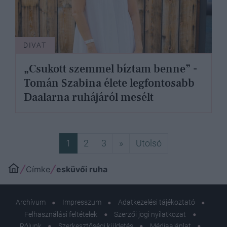
DIVAT
„Csukott szemmel bíztam benne” -
Tomán Szabina élete legfontosabb
Daalarna ruhájáról mesélt
Következő
Utolsó
1
2
3
»
Utolsó
Címke
esküvői ruha
Archívum
Impresszum
Adatkezelési tájékoztató
Felhasználási feltételek
Szerzői jogi nyilatkozat
Rólunk
Szerkesztőségi küldetés
Médiaajánlat