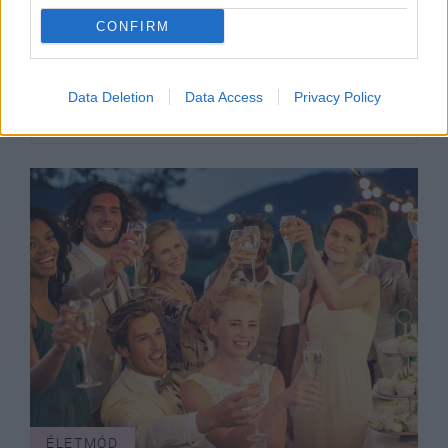
CONFIRM
A nagy
nap... és a nagy matek – így spórolj
Data Deletion
Data Access
Privacy Policy
stílusosan az esküvőn
ÉLETMÓD