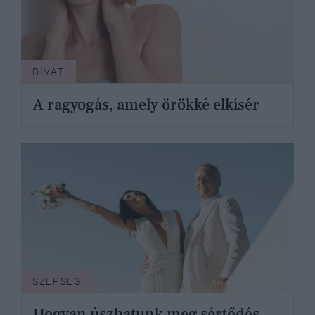
DIVAT
A ragyogás, amely örökké elkísér
SZÉPSÉG
Hogyan úszhatunk meg sértődés