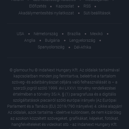
Előfizetés
Kapcsolat
RSS
Akadálymentesítési nyilatkozat
Süti beállítások
USA
Németország
Brazília
Mexikó
Anglia
Bulgária
Lengyelország
Spanyolország
Dél-Afrika
© glamour.hu © IndaNext Hungary Kft. Az oldalak tartalmával
kapcsolatban minden jog fenntartva, beleértve a tartalom
szöveg- és adatbányászat céljára való felhasználását is – a
szerzői jogról szóló 1999. évi LXXVI. törvény rendelkezései
értelmében a törvény 35/A. § (1) paragrafusa és a digitális
szolgáltatások piacairól szóló európai irányelv (Az Európai
Parlament és a Tanács (EU) 2019/790 Irányelve) 4. cikke alapján!
Az oldalak, azok tartalma - ideértve különösen, de nem kizárólag
az azokon közzétett szövegeket, grafikákat, képeket, fotókat,
hangfelvételeket és videókat stb. - az IndaNext Hungary Kft.