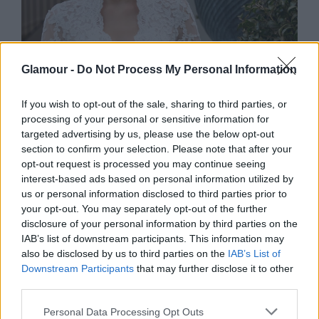
Glamour -
Do Not Process My Personal Information
ÉLETMÓD
If you wish to opt-out of the sale, sharing to third parties, or
processing of your personal or sensitive information for
targeted advertising by us, please use the below opt-out
section to confirm your selection. Please note that after your
opt-out request is processed you may continue seeing
interest-based ads based on personal information utilized by
us or personal information disclosed to third parties prior to
your opt-out. You may separately opt-out of the further
disclosure of your personal information by third parties on the
Az
IAB’s list of downstream participants. This information may
álomesküvők kora leáldozott, a
also be disclosed by us to third parties on the
IAB’s List of
Downstream Participants
that may further disclose it to other
nagy nap már rég nem a
third parties.
tökéletességről szól
Please note that this website/app uses one or more Google
Personal Data Processing Opt Outs