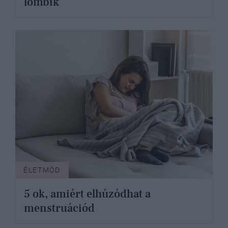
lombik
ÉLETMÓD
5 ok, amiért elhúzódhat a
menstruációd