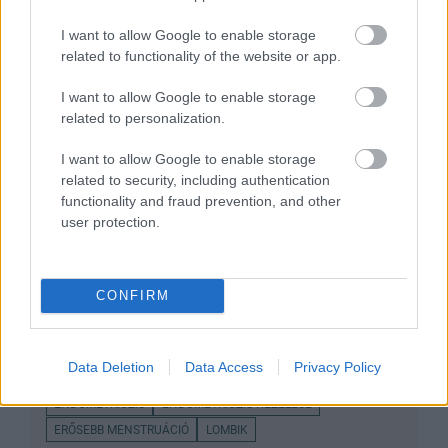
I want to allow Google to enable storage
related to functionality of the website or app.
ÉLETMÓD
I want to allow Google to enable storage
related to personalization.
Így néz ki egy normális
menstruáció - ha viszont ezeket a
I want to allow Google to enable storage
jeleket tapasztalod, orvoshoz kell
related to security, including authentication
functionality and fraud prevention, and other
fordulnod
user protection.
CONFIRM
Legnépszerűbb témák
FÁJDALMAS MENSTRUÁCIÓ
ÉLETMÓD
MENSTRUÁCIÓ
Data Deletion
Data Access
Privacy Policy
EGÉSZSÉGES MENSTRUÁCIÓ
MENSTRUÁCIÓS CIKLUS
ENDOMETRIÓZIS
ENDOMETRIÓZIS KEZELÉSE
ERŐSEBB MENSTRUÁCIÓ
LOMBIK