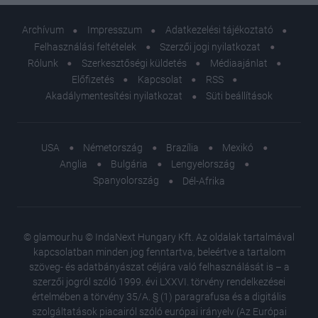
Archívum
Impresszum
Adatkezelési tájékoztató
Felhasználási feltételek
Szerzői jogi nyilatkozat
Rólunk
Szerkesztőségi küldetés
Médiaajánlat
Előfizetés
Kapcsolat
RSS
Akadálymentesítési nyilatkozat
Süti beállítások
USA
Németország
Brazília
Mexikó
Anglia
Bulgária
Lengyelország
Spanyolország
Dél-Afrika
© glamour.hu © IndaNext Hungary Kft. Az oldalak tartalmával
kapcsolatban minden jog fenntartva, beleértve a tartalom
szöveg- és adatbányászat céljára való felhasználását is – a
szerzői jogról szóló 1999. évi LXXVI. törvény rendelkezései
értelmében a törvény 35/A. § (1) paragrafusa és a digitális
szolgáltatások piacairól szóló európai irányelv (Az Európai