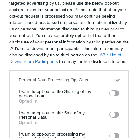
targeted advertising by us, please use the below opt-out
section to confirm your selection. Please note that after your
opt-out request is processed you may continue seeing
interest-based ads based on personal information utilized by
us or personal information disclosed to third parties prior to
your opt-out. You may separately opt-out of the further
ÉLETMÓD
disclosure of your personal information by third parties on the
IAB’s list of downstream participants. This information may
also be disclosed by us to third parties on the
IAB’s List of
Downstream Participants
that may further disclose it to other
third parties.
Please note that this website/app uses one or more Google
Personal Data Processing Opt Outs
services and may gather and store information including but
not limited to your visit or usage behaviour. You may click to
I want to opt-out of the Sharing of my
personal data.
A PMS nem
grant or deny consent to Google and its third-party tags to
Opted In
use your data for below specified purposes in below Google
hiszti, hanem valódi probléma, ami
consent section.
I want to opt-out of the Sale of my
az egészséget is károsíthatja
Personal Data.
Opted In
I want to opt-out of processing my