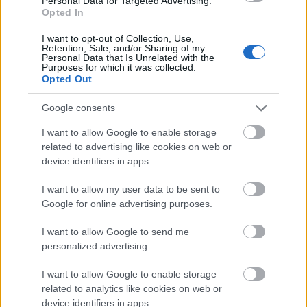
Personal Data for Targeted Advertising.
Opted In
I want to opt-out of Collection, Use,
Retention, Sale, and/or Sharing of my
Personal Data that Is Unrelated with the
Purposes for which it was collected.
Opted Out
Google consents
ÉLETMÓD
I want to allow Google to enable storage
Egy ruha, ami megszünteti a
related to advertising like cookies on web or
device identifiers in apps.
menstruációs fájdalmat? Létezik,
ráadásul magyar nők fejlesztették!
I want to allow my user data to be sent to
Google for online advertising purposes.
I want to allow Google to send me
personalized advertising.
I want to allow Google to enable storage
related to analytics like cookies on web or
device identifiers in apps.