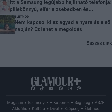
Itt a Samsung legújabb hajlítható telefonja:
pillekönnyű, elfér a zsebedben és
tartalomgyártáshoz is tökéletes
ÉLETMÓD
Nem kapcsol ki az agyad a nyaralás első
napján? Ez lehet a megoldás
ÖSSZES CIKK
Magazin
Események
Kuponok
Segítség
ÁSZF
Aktuális
Kultúra
Divat
Szépség
Életmód