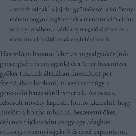
„superfoodnak” a jujuba gyümölcsöt: a körömnyi
méretű bogyók segíthetnek a menstruációs ciklus
szabályozásában, a vérhiány megelőzésében és a
menstruációs fájdalmak enyhítésében is!
Hasonlóan hasznos lehet az angyalgyökér (női
ginsengként is emlegetik) és a fehér bazsarózsa
gyökér (nálunk általában finomított por
formájában kapható) is: ezek szintúgy a
görcsoldó hatásaikról ismertek. Az összes,
felsorolt növény kapcsán fontos kiemelni, hogy
mielőtt a boltba rohannál beszerezni őket,
érdemes tájékozódni az egy-egy adaghoz
szükséges mennyiségekről és ezzel kapcsolatos,