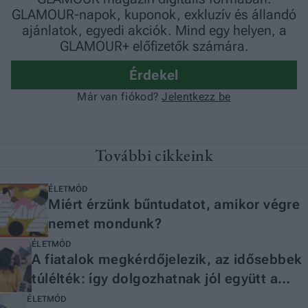
További cikkeink
ÉLETMÓD
Miért érzünk bűntudatot, amikor végre
nemet mondunk?
ÉLETMÓD
A fiatalok megkérdőjelezik, az idősebbek
túlélték: így dolgozhatnak jól együtt a
generációk
ÉLETMÓD