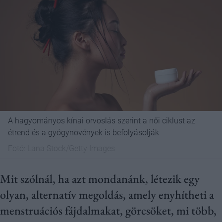
A hagyományos kínai orvoslás szerint a női ciklust az
étrend és a gyógynövények is befolyásolják
Fotó:
Lana Stock/Getty Images
Mit szólnál, ha azt mondanánk, létezik egy
olyan, alternatív megoldás, amely enyhítheti a
menstruációs fájdalmakat, görcsöket, mi több,