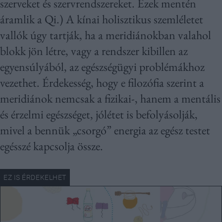
szerveket és szervrendszereket. Ezek mentén
áramlik a Qi.) A kínai holisztikus szemléletet
vallók úgy tartják, ha a meridiánokban valahol
blokk jön létre, vagy a rendszer kibillen az
egyensúlyából, az egészségügyi problémákhoz
vezethet. Érdekesség, hogy e filozófia szerint a
meridiánok nemcsak a fizikai-, hanem a mentális
és érzelmi egészséget, jólétet is befolyásolják,
mivel a bennük „csorgó” energia az egész testet
egésszé kapcsolja össze.