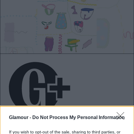
A menstruáció
Glamour -
Do Not Process My Personal Information
története valóban a női elnyomás
történeteként értelmezhető?
If you wish to opt-out of the sale, sharing to third parties, or