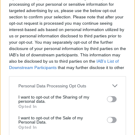
processing of your personal or sensitive information for
targeted advertising by us, please use the below opt-out
Konyhában az egészség
section to confirm your selection. Please note that after your
opt-out request is processed you may continue seeing
interest-based ads based on personal information utilized by
A holisztikus szemlélet velejárója, hogy az ember
us or personal information disclosed to third parties prior to
lánya nemcsak tüneteket kezel magán, hanem az
your opt-out. You may separately opt-out of the further
disclosure of your personal information by third parties on the
életmódját
is szemügyre veszi a gyógyulás
IAB’s list of downstream participants. This information may
érdekében.
A HKO mélyen hisz abban, hogy a
also be disclosed by us to third parties on the
IAB’s List of
Downstream Participants
that may further disclose it to other
női ciklust alapvetően befolyásolja, ki-milyen
third parties.
minőségű és mennyiségű tápanyagot visz be a
Please note that this website/app uses one or more Google
Personal Data Processing Opt Outs
szervezetébe, de ennél azért kicsivel tovább megy.
services and may gather and store information including but
not limited to your visit or usage behaviour. You may click to
I want to opt-out of the Sharing of my
personal data.
grant or deny consent to Google and its third-party tags to
Opted In
Úgy tartják, hogy fájdalmas menstruáció esetén
use your data for below specified purposes in below Google
consent section.
érdemes
kerülni
a hideg jellegű, nyers ételeket
I want to opt-out of the Sale of my
Personal Data.
(például sushi) helyette pedig melegítő jellegű
Opted In