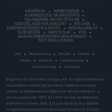
ARCHÍVUM
IMPRESSZUM
ADATKEZELÉSI TÁJÉKOZTATÓ
FELHASZNÁLÁSI FELTÉTELEK
SZERZŐI JOGI NYILATKOZAT
RÓLUNK
SZERKESZTŐSÉGI KÜLDETÉS
MÉDIAAJÁNLAT
ELŐFIZETÉS
KAPCSOLAT
RSS
AKADÁLYMENTESÍTÉSI NYILATKOZAT
SÜTI BEÁLLÍTÁSOK
USA
Németország
Brazília
Mexikó
Anglia
Bulgária
Lengyelország
Spanyolország
Dél-Afrika
© glamour.hu © IndaNext Hungary Kft. Az oldalak tartalmával
kapcsolatban minden jog fenntartva, beleértve a tartalom
szöveg- és adatbányászat céljára való felhasználását is – a
szerzői jogról szóló 1999. évi LXXVI. törvény rendelkezései
értelmében a törvény 35/A. § (1) paragrafusa és a digitális
szolgáltatások piacairól szóló európai irányelv (Az Európai