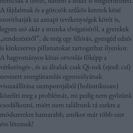
nemcsak a testet, hanem a lelket is megterhelheti.
A fájdalmak és a görcsök szűkös keretek közé
szoríthatják az aznapi tevékenységek körét is,
legyen szó akár a munka elvégzéséről, a gyerekek
„rendezéséről”, de még egy félórás, gyengéd edzés
is kínkeserves pillanatokat tartogathat ilyenkor.
A hagyományos kínai orvoslás főképp a
vérkeringés-, és az általuk csak Qi-nek (ejtsd: csí)
nevezett energiáramlás egyensúlyának
visszaállítása szempontjából (holisztikusan)
közelíti meg a problémát, mi pedig nem győzünk
csodálkozni, miért nem találtunk rá ezekre a
módszerekre hamarabb, amikor már több ezer
éve léteznek!