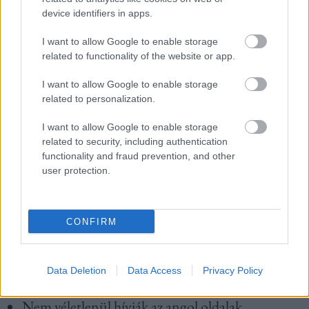
device identifiers in apps.
A goji bogyó segíti a vér- és a Qi áramlásának
I want to allow Google to enable storage
szabályozását, de fontos megjegyezni, hogy (a
related to functionality of the website or app.
TikTok videókban megosztott tanácsokkal
I want to allow Google to enable storage
ellentétben) NEM a menstruáció alatt, hanem azt
related to personalization.
megelőzően, tea formájában érdemes fogyasztani.
I want to allow Google to enable storage
related to security, including authentication
Menzesz előtt fogyasztva kikerülhetők általa a
functionality and fraud prevention, and other
durva PMS-tünetek (pl. hangulatingadozás,
user protection.
mellfeszülés...), maga a vérzés pedig kevésbé
fájdalmasan, görcsmentesen zajlik. Hormonálisan
CONFIRM
is kimutatott hatással bír: modulálhatja az
ösztrogén kiválasztódását, amely fontos lehet a
Data Deletion
Data Access
Privacy Policy
majdani babavállalás szempontjából!
Nem véletlenül hívják az angol oldalak