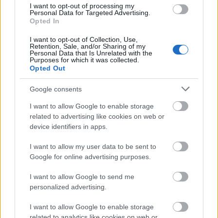
alapanyagokat javasolnak bevinni a szervezetbe.
I want to opt-out of processing my
Personal Data for Targeted Advertising.
Hitük szerint
Opted In
I want to opt-out of Collection, Use,
a gyömbér felmelegíti a testet és serkenti a
Retention, Sale, and/or Sharing of my
Personal Data that Is Unrelated with the
Purposes for which it was collected.
véráramlást, ezzel enyhítve a menstruációs
Opted Out
fájdalmakat,
Google consents
a fahéj segíti a Qi és a vér kiegyensúlyozott
I want to allow Google to enable storage
áramlását,
related to advertising like cookies on web or
a fokhagyma pedig szintúgy véráramlás fokozó
device identifiers in apps.
hatású.
I want to allow my user data to be sent to
Google for online advertising purposes.
A HKO a női egészség Szent Gráljának tekinti a
I want to allow Google to send me
goji bogyót és a jujubát is. (Ezek mindegyike
personalized advertising.
elérhető itthon, a nagyobb, ázsiai
I want to allow Google to enable storage
üzletközpontokban, szárított formában.)
related to analytics like cookies on web or