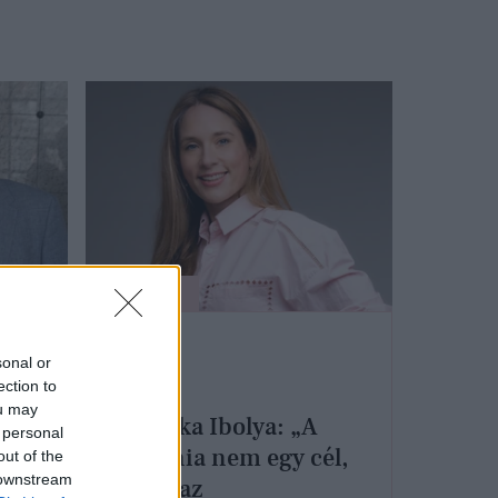
KULTÚRA
sonal or
ection to
ou may
Tóth Réka Ibolya: „A
 personal
harmónia nem egy cél,
out of the
 downstream
hanem az