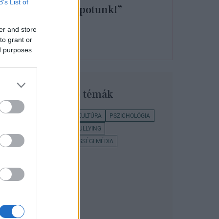
B’s List of
alapállapotunk!”
yos
er and store
to grant or
sek
ed purposes
Legnépszerűbb témák
ÉLETMÓD
REGWALL
KULTÚRA
PSZICHOLÓGIA
MENTÁLIS EGÉSZSÉG
BULLYING
GLAMOUR PLUSZ
KÖZÖSSÉGI MÉDIA
PÁRKAPCSOLAT