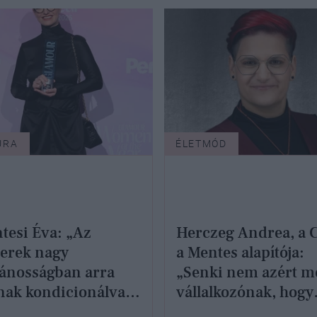
ÚRA
ÉLETMÓD
tesi Éva: „Az
Herczeg Andrea, a 
erek nagy
a Mentes alapítója:
lánosságban arra
„Senki nem azért m
ak kondicionálva,
vállalkozónak, hogy
 féljenek a haláltól”
teljesen tönkre men