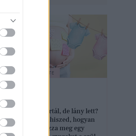
APÁK HETE
Fiút vártál, de lány lett?
El sem hiszed, hogyan
határozza meg egy