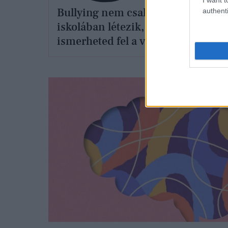
Bullying nem csak az
Csúf
authenti
iskolában létezik, így
Nagy
ismerheted fel a valódi
is b
jeleit felnőttként is
kapc