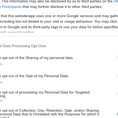
. This information may also be disclosed by us to third parties on the
IA
A
Participants
that may further disclose it to other third parties.
ok tökéletesre
Fogyatékosság és súl
 that this website/app uses one or more Google services and may gath
tt világa
betegség formálta az
including but not limited to your visit or usage behaviour. You may click 
élyesebb ránk nézve,
életüket, a szerelme
 to Google and its third-party tags to use your data for below specifi
 gondolnánk
mégsem a hiányokra
ogle consent section.
fókuszálnak
l Data Processing Opt Outs
o opt-out of the Sharing of my personal data.
In
o opt-out of the Sale of my Personal Data.
In
ÉLETMÓD
to opt-out of processing my Personal Data for Targeted
ing.
In
o opt-out of Collection, Use, Retention, Sale, and/or Sharing
ersonal Data that Is Unrelated with the Purposes for which it
lected.