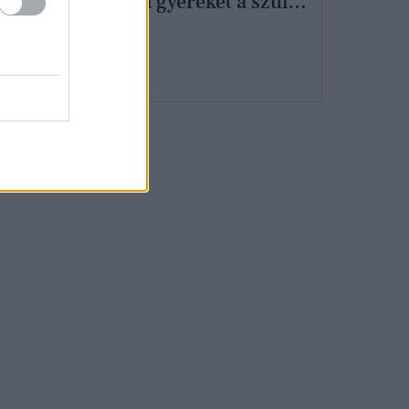
életre a gyereket a szülői
Az
csalódás
lt
y
át”