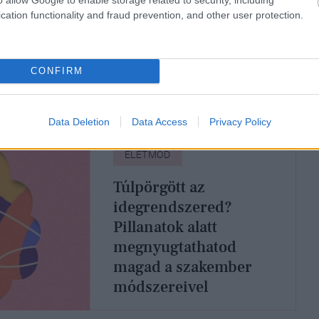
oltak az iskolában?
Fehér Gáspár író: „
cation functionality and fraud prevention, and other user protection.
 eséllyel felnőttként
ember túl sok időt tö
efolyásolja a
magával ahhoz, hog
CONFIRM
solataidat
megkedvelje önmag
Data Deletion
Data Access
Privacy Policy
ÉLETMÓD
Túlpörgött az
idegrendszered?
Pillanatok alatt
megnyugtathatod
magad a szakember
módszereivel