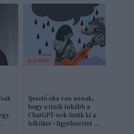
ÉLETMÓD
Csak
Ijesztő oka van annak,
hogy a tinik inkább a
egy
ChatGPT-nek öntik ki a
lelküket – figyelmeztet az
jen
UNICEF Magyarország