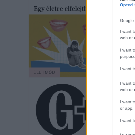
Opted 
Egy életre elfelejtheted a puffadás
okozta kellemetlenségeket ezekkel
Google 
az aromaterápiás eszközökkel
I want t
web or d
I want t
purpose
I want 
ÉLETMÓD
ÉLET
I want t
web or d
I want t
or app.
I want t
I want t