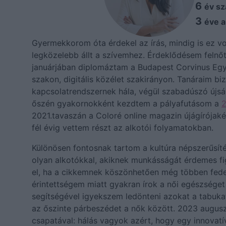
6
év sz
3
éve a
Gyermekkorom óta érdekel az írás, mindig is ez vo
legközelebb állt a szívemhez. Érdeklődésem felnő
januárjában diplomáztam a Budapest Corvinus E
szakon, digitális közélet szakirányon. Tanáraim bi
kapcsolatrendszernek hála, végül szabadúszó újsá
őszén gyakornokként kezdtem a pályafutásom a
2
2021.tavaszán a Coloré online magazin újágírójaké
fél évig vettem részt az alkotói folyamatokban.
Különösen fontosnak tartom a kultúra népszerűsít
olyan alkotókkal, akiknek munkásságát érdemes fig
el, ha a cikkemnek köszönhetően még többen fede
érintettségem miatt gyakran írok a női egészséget
segítségével igyekszem ledönteni azokat a tabu
az őszinte párbeszédet a nők között. 2023 augu
csapatával: hálás vagyok azért, hogy egy innovatí