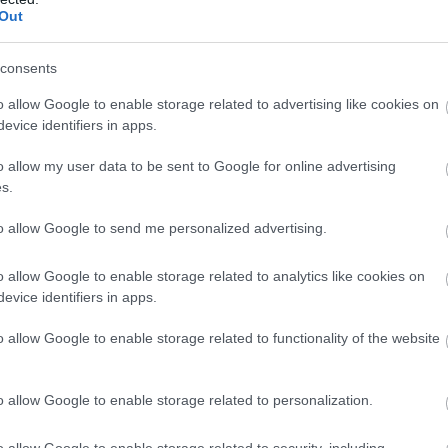
Out
Az aromaterapeuta 3 kipróbált
módszere, amitől úgy alszol majd,
consents
mint a bunda
o allow Google to enable storage related to advertising like cookies on
evice identifiers in apps.
o allow my user data to be sent to Google for online advertising
s.
to allow Google to send me personalized advertising.
MÓD
KULTÚRA
o allow Google to enable storage related to analytics like cookies on
evice identifiers in apps.
o allow Google to enable storage related to functionality of the website
o allow Google to enable storage related to personalization.
o allow Google to enable storage related to security, including