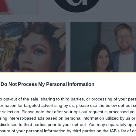
Nemcsak a tested
változik menopauza
idején, ez a kétnapos
program a lelkednek
is segíthet
SÉG
ÉLETMÓD
-
Do Not Process My Personal Information
to opt-out of the sale, sharing to third parties, or processing of your per
formation for targeted advertising by us, please use the below opt-out s
r selection. Please note that after your opt-out request is processed y
eing interest-based ads based on personal information utilized by us or
disclosed to third parties prior to your opt-out. You may separately opt-
losure of your personal information by third parties on the IAB’s list of