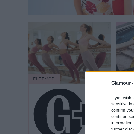
ÉLETMÓD
SZÉP
Glamour 
If you wish 
sensitive in
confirm you
continue se
information 
further disc