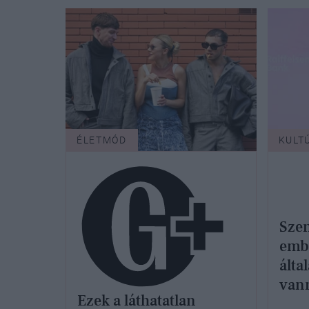
ÉLETMÓD
KULT
Szen
emb
álta
vann
Ezek a láthatatlan
hogy