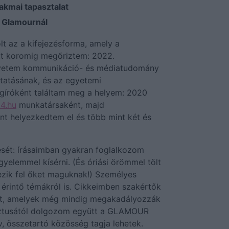
akmai tapasztalat
 Glamournál
lt az a kifejezésforma, amely a
tt koromig megőriztem: 2022.
gyetem kommunikáció- és médiatudomány
ztatásának, és az egyetemi
gíróként találtam meg a helyem: 2020
4.hu
munkatársaként, majd
nt helyezkedtem el és több mint két és
ését: írásaimban gyakran foglalkozom
yelemmel kísérni. (És óriási örömmel tölt
zik fel őket maguknak!) Személyes
 érintő témákról is. Cikkeimben szakértők
kat, amelyek még mindig megakadályozzák
sztusától dolgozom együtt a GLAMOUR
v, összetartó közösség tagja lehetek.