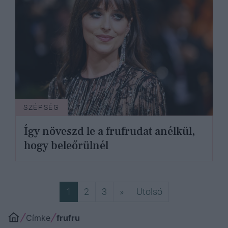
SZÉPSÉG
Így növeszd le a frufrudat anélkül,
hogy beleőrülnél
Következő
Utolsó
1
2
3
»
Utolsó
Címke
frufru