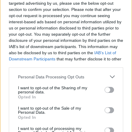
targeted advertising by us, please use the below opt-out
section to confirm your selection. Please note that after your
opt-out request is processed you may continue seeing
interest-based ads based on personal information utilized by
us or personal information disclosed to third parties prior to
your opt-out. You may separately opt-out of the further
disclosure of your personal information by third parties on the
IAB’s list of downstream participants. This information may
also be disclosed by us to third parties on the
IAB’s List of
Downstream Participants
that may further disclose it to other
SZÉPSÉG
third parties.
Please note that this website/app uses one or more Google
Katalin hercegné új frizurát
Personal Data Processing Opt Outs
services and may gather and store information including but
vágatott, és nem térünk
not limited to your visit or usage behaviour. You may click to
I want to opt-out of the Sharing of my
personal data.
magunkhoz
grant or deny consent to Google and its third-party tags to
Opted In
use your data for below specified purposes in below Google
consent section.
I want to opt-out of the Sale of my
Personal Data.
Opted In
I want to opt-out of processing my