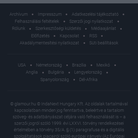
Archívum
Impresszum
Adatkezelési tájékoztató
Felhasználási feltételek
Szerzői jogi nyilatkozat
Rólunk
Szerkesztőségi küldetés
Médiaajánlat
Előfizetés
Kapcsolat
RSS
Akadálymentesítési nyilatkozat
Süti beállítások
USA
Németország
Brazília
Mexikó
Anglia
Bulgária
Lengyelország
Spanyolország
Dél-Afrika
© glamour.hu © IndaNext Hungary Kft. Az oldalak tartalmával
kapcsolatban minden jog fenntartva, beleértve a tartalom
szöveg- és adatbányászat céljára való felhasználását is – a
szerzői jogról szóló 1999. évi LXXVI. törvény rendelkezései
értelmében a törvény 35/A. § (1) paragrafusa és a digitális
szolgáltatások piacairól szóló európai irányelv (Az Európai