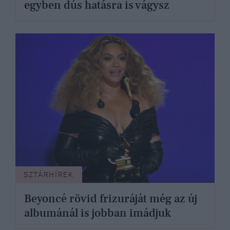
egyben dús hatásra is vágysz
SZTÁRHÍREK
Beyoncé rövid frizuráját még az új
albumánál is jobban imádjuk