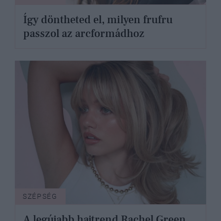
Így döntheted el, milyen frufru
passzol az arcformádhoz
SZÉPSÉG
A legújabb hajtrend Rachel Green