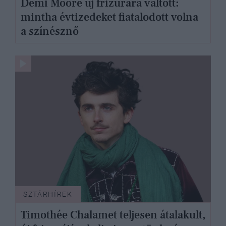
Demi Moore új frizurára váltott:
mintha évtizedeket fiatalodott volna
a színésznő
SZTÁRHÍREK
Timothée Chalamet teljesen átalakult,