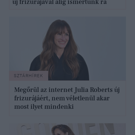
új frizurájával alig ismertünk rá
SZTÁRHÍREK
Megőrül az internet Julia Roberts új
frizurájáért, nem véletlenül akar
most ilyet mindenki