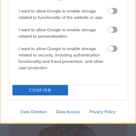
I want to allow Google to enable storage
related to functionality of the website or app.
I want to allow Google to enable storage
related to personalization.
SZÉPSÉG
I want to allow Google to enable storage
Reese Witherspoon frufrut vágatott,
related to security, including authentication
és ettől gyönyörűbb, mint valaha!
functionality and fraud prevention, and other
user protection.
CONFIRM
Data Deletion
Data Access
Privacy Policy