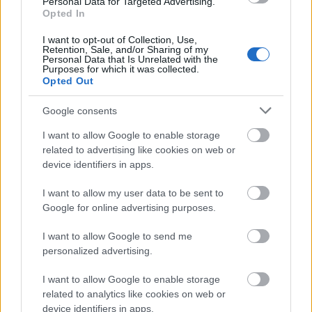
Personal Data for Targeted Advertising.
Opted In
I want to opt-out of Collection, Use,
Retention, Sale, and/or Sharing of my
Personal Data that Is Unrelated with the
Purposes for which it was collected.
Opted Out
SZÉPSÉG
Google consents
Jennifer Lopez frufrut vágatott, és rá
I want to allow Google to enable storage
sem lehet ismerni
related to advertising like cookies on web or
device identifiers in apps.
I want to allow my user data to be sent to
Google for online advertising purposes.
I want to allow Google to send me
personalized advertising.
I want to allow Google to enable storage
related to analytics like cookies on web or
device identifiers in apps.