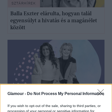
SZTÁRHÍREK
Balla Eszter elárulta, hogyan talál
egyensúlyt a hivatás és a magánélet
között
SZTÁRHÍREK
Glamour -
Do Not Process My Personal Information
Veres Mónika Nika így éli meg a
If you wish to opt-out of the sale, sharing to third parties, or
sikereket, az érzéseit és a kilókkal
processing of your personal or sensitive information for