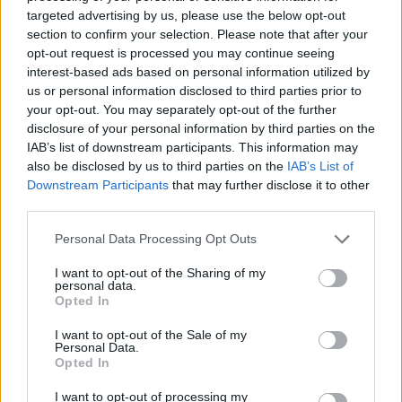
folytatott harcot
targeted advertising by us, please use the below opt-out
section to confirm your selection. Please note that after your
opt-out request is processed you may continue seeing
interest-based ads based on personal information utilized by
us or personal information disclosed to third parties prior to
your opt-out. You may separately opt-out of the further
disclosure of your personal information by third parties on the
IAB’s list of downstream participants. This information may
also be disclosed by us to third parties on the
IAB’s List of
Downstream Participants
that may further disclose it to other
third parties.
SZTÁRHÍREK
Please note that this website/app uses one or more Google
Personal Data Processing Opt Outs
services and may gather and store information including but
DJ Yamina: „Tíz évvel fiatalabb
not limited to your visit or usage behaviour. You may click to
I want to opt-out of the Sharing of my
personal data.
grant or deny consent to Google and its third-party tags to
nálam a párom, és ezt sokan
Opted In
use your data for below specified purposes in below Google
nehezen értik meg”
consent section.
I want to opt-out of the Sale of my
Personal Data.
Opted In
I want to opt-out of processing my