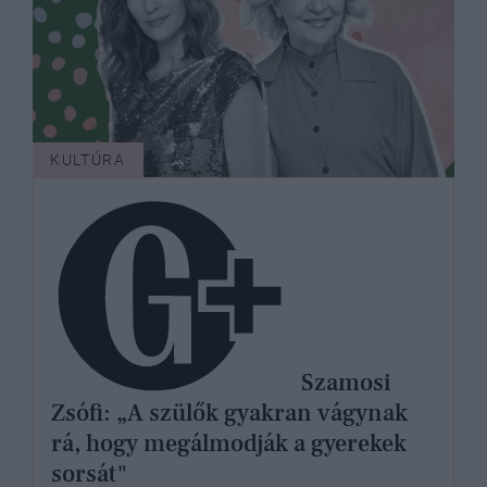
KULTÚRA
Szamosi
Zsófi: „A szülők gyakran vágynak
rá, hogy megálmodják a gyerekek
sorsát"