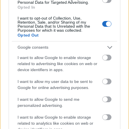
Personal Data for Targeted Advertising.
Legnépszerűbb témák
Opted In
GLAM TALKS WITH SZILY NÓRA
SZTÁROK
SZTÁRHÍREK
I want to opt-out of Collection, Use,
Retention, Sale, and/or Sharing of my
GLAMOUR PODCAST
SZILY NÓRA
EXKLUZÍV INTERJÚ
Personal Data that Is Unrelated with the
Purposes for which it was collected.
MENTÁLIS EGÉSZSÉG
ÉLETMÓD
KULTÚRA
Opted Out
Google consents
I want to allow Google to enable storage
related to advertising like cookies on web or
device identifiers in apps.
I want to allow my user data to be sent to
Google for online advertising purposes.
I want to allow Google to send me
personalized advertising.
I want to allow Google to enable storage
related to analytics like cookies on web or