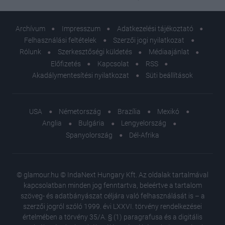
Archívum
Impresszum
Adatkezelési tájékoztató
Felhasználási feltételek
Szerzői jogi nyilatkozat
Rólunk
Szerkesztőségi küldetés
Médiaajánlat
Előfizetés
Kapcsolat
RSS
Akadálymentesítési nyilatkozat
Süti beállítások
USA
Németország
Brazília
Mexikó
Anglia
Bulgária
Lengyelország
Spanyolország
Dél-Afrika
© glamour.hu © IndaNext Hungary Kft. Az oldalak tartalmával
kapcsolatban minden jog fenntartva, beleértve a tartalom
szöveg- és adatbányászat céljára való felhasználását is – a
szerzői jogról szóló 1999. évi LXXVI. törvény rendelkezései
értelmében a törvény 35/A. § (1) paragrafusa és a digitális