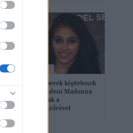
ÉLETMÓD
Az emberek képtelenek
zú
mit kezdeni Madonna
őzik
lányának a
hónaljszőrével