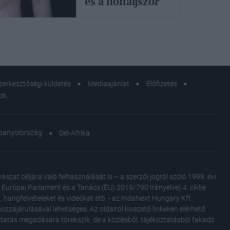
és a hónaljszőr
zerkesztőségi küldetés
Médiaajánlat
Előfizetés
sok
panyolország
Dél-Afrika
at céljára való felhasználását is – a szerzői jogról szóló 1999. évi
Az Európai Parlament és a Tanács (EU) 2019/790 Irányelve) 4. cikke
, hangfelvételeket és videókat stb. - az IndaNext Hungary Kft.
zzájárulásával lehetséges. Az oldalról kivezető linkeken elérhető
oztatás megadására törekszik, de a közlésből, tájékoztatásból fakadó