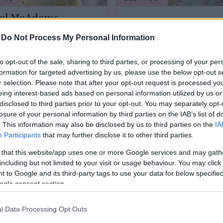
el McAdams
5+1 híresség, akik n
szi fotókon mutatta
mondtak a
-
Do Not Process My Personal Information
hónaljszőrét: „Ez az
szőrtelenítésre
estem”
to opt-out of the sale, sharing to third parties, or processing of your per
formation for targeted advertising by us, please use the below opt-out s
r selection. Please note that after your opt-out request is processed y
eing interest-based ads based on personal information utilized by us or
disclosed to third parties prior to your opt-out. You may separately opt-
losure of your personal information by third parties on the IAB’s list of
. This information may also be disclosed by us to third parties on the
IA
Participants
that may further disclose it to other third parties.
 that this website/app uses one or more Google services and may gath
including but not limited to your visit or usage behaviour. You may click 
 to Google and its third-party tags to use your data for below specifi
SZTÁROK
ogle consent section.
l Data Processing Opt Outs