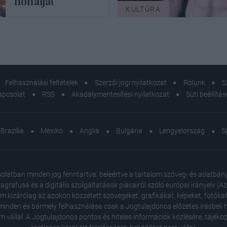
hónalját
KULTÚRA
Felhasználási feltételek
Szerzői jogi nyilatkozat
Rólunk
S
apcsolat
RSS
Akadálymentesítési nyilatkozat
Süti beállítá
Brazília
Mexikó
Anglia
Bulgária
Lengyelország
S
atban minden jog fenntartva, beleértve a tartalom szöveg- és adatbányász
agrafusa és a digitális szolgáltatások piacairól szóló európai irányelv (
em kizárólag az azokon közzétett szövegeket, grafikákat, képeket, fotókat
inden és bármely felhasználása csak a Jogtulajdonos előzetes írásbeli ho
m vállal. A Jogtulajdonos pontos és hiteles információk közlésére, tájék