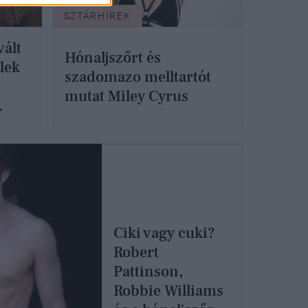
SZTÁRHÍREK
vált
Hónaljszőrt és
lek
szadomazo melltartót
mutat Miley Cyrus
Ciki vagy cuki?
Robert
Pattinson,
Robbie Williams