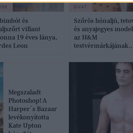
ROK
DIVAT
bimbót és
Szőrös hónaljú, teto
ljszőrt villant
és anyajegyes model
nna 19 éves lánya,
az H&M
rdes Leon
testvérmárkájának
fehérnemű
kampányában
Megszaladt
Photoshop! A
Harper´s Bazaar
levékonyította
Kate Upton