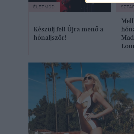
ÉLETMÓD
SZTÁ
Mell
Készülj fel! Újra menő a
hóna
hónaljszőr!
Mado
Lou