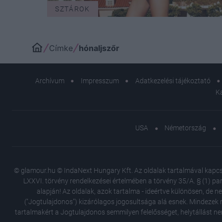
SZTÁROK
Címke
hónaljszőr
Archívum
Impresszum
Adatkezelési tájékoztató
K
USA
Németország
© glamour.hu © IndaNext Hungary Kft. Az oldalak tartalmával kapcsol
LXXVI. törvény rendelkezései értelmében a törvény 35/A. § (1) par
alapján! Az oldalak, azok tartalma - ideértve különösen, de n
("Jogtulajdonos") kizárólagos jogosultsága alá esnek. Mindezek m
tartalmakért a Jogtulajdonos semmilyen felelősséget, helytállást ne