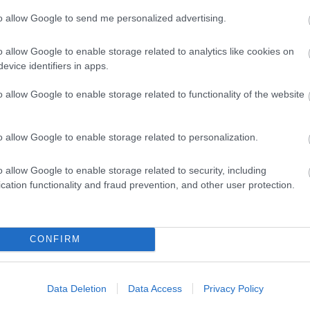
to allow Google to send me personalized advertising.
o allow Google to enable storage related to analytics like cookies on
evice identifiers in apps.
DIVAT
o allow Google to enable storage related to functionality of the website
Hallottál már a
hónaljszellőztető
o allow Google to enable storage related to personalization.
kabátról? Látnod kell!
o allow Google to enable storage related to security, including
cation functionality and fraud prevention, and other user protection.
CONFIRM
Data Deletion
Data Access
Privacy Policy