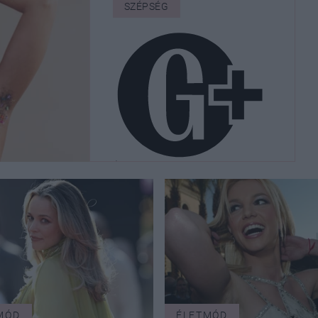
SZÉPSÉG
Így győzte meg a világ
a nőket, hogy muszáj
szőrteleníteniük
MÓD
ÉLETMÓD