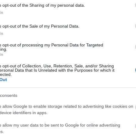
o opt-out of the Sharing of my personal data.
In
Váó! Emily Ratajkowski szőrös
hónaljjal pózol új fotóján
o opt-out of the Sale of my Personal Data.
In
to opt-out of processing my Personal Data for Targeted
ing.
In
o opt-out of Collection, Use, Retention, Sale, and/or Sharing
ersonal Data that Is Unrelated with the Purposes for which it
SÉG
SZTÁROK
lected.
Out
ornis hónaljszőr a
Bella Thorne a hoss
consents
jabb őrület: menő
hónaljszőrével men
 undoritó?
o allow Google to enable storage related to advertising like cookies on
evice identifiers in apps.
o allow my user data to be sent to Google for online advertising
s.