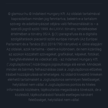
© glamour.hu © IndaNext Hungary Kft. Az oldalak tartalmával
kapcsolatban minden jog fenntartva, beleértve a tartalom
szöveg- és adatbányászat céljára való felhasználását is – a
szerzői jogról szóló 1999. évi LXXVI. törvény rendelkezései
értelmében a törvény 35/A. § (1) paragrafusa és a digitális
szolgáltatások piacairól szóló európai irányelv (Az Európai
Parlament és a Tanács (EU) 2019/790 Irányelve) 4. cikke alapján!
Az oldalak, azok tartalma - ideértve különösen, de nem kizárólag
az azokon közzétett szövegeket, grafikákat, képeket, fotókat,
hangfelvételeket és videókat stb. - az IndaNext Hungary Kft.
("Jogtulajdonos") kizárólagos jogosultsága alá esnek. Mindezek
minden és bármely felhasználása csak a Jogtulajdonos előzetes
írásbeli hozzájárulásával lehetséges. Az oldalról kivezető linkeken
elérhető tartalmakért a Jogtulajdonos semmilyen felelősséget,
helytállást nem vállal. A Jogtulajdonos pontos és hiteles
információk közlésére, tájékoztatás megadására törekszik, de a
közlésből, tájékoztatásból fakadó esetleges károkért
felelősséget, helytállást nem vállal.