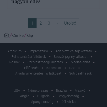
nagyon édes
Következő
Utolsó
1
2
3
»
Utolsó
Címke
klip
Archívum
Impresszum
Adatkezelési tájékoztató
Felhasználási feltételek
Szerzői jogi nyilatkozat
Rólunk
Szerkesztőségi küldetés
Médiaajánlat
Előfizetés
Kapcsolat
RSS
Akadálymentesítési nyilatkozat
Süti beállítások
USA
Németország
Brazília
Mexikó
Anglia
Bulgária
Lengyelország
Spanyolország
Dél-Afrika