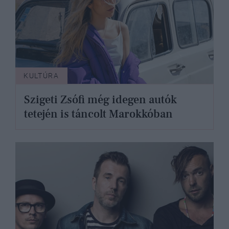
KULTÚRA
Szigeti Zsófi még idegen autók
tetején is táncolt Marokkóban