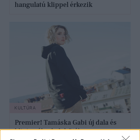
hangulatú klippel érkezik
KULTÚRA
Premier! Tamáska Gabi új dala és
klipje nálunk debütál