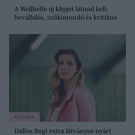
A Wellhello új klipjét látnod kell:
bevállalós, szókimondó és kritikus
KULTÚRA
Dallos Bogi extra látványos nyári