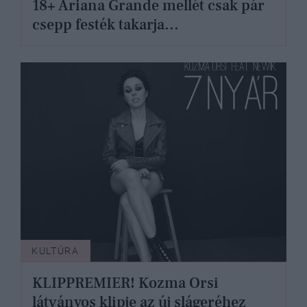
18+ Ariana Grande mellét csak pár
csepp festék takarja...
KULTÚRA
KLIPPREMIER! Kozma Orsi
látványos klipje az új slágeréhez