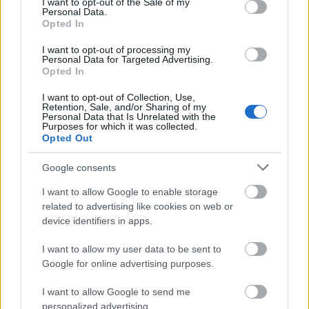
I want to opt-out of the Sale of my
Personal Data.
Opted In
I want to opt-out of processing my
Personal Data for Targeted Advertising.
Opted In
I want to opt-out of Collection, Use,
Retention, Sale, and/or Sharing of my
Personal Data that Is Unrelated with the
Purposes for which it was collected.
Opted Out
KULTÚRA
Google consents
Igen, Végigbőgtük: Selena Gomez az
I want to allow Google to enable storage
év balladájával búcsúzott el Justin
related to advertising like cookies on web or
device identifiers in apps.
Biebertől
I want to allow my user data to be sent to
Google for online advertising purposes.
I want to allow Google to send me
personalized advertising.