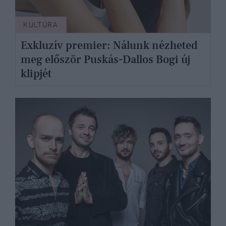
KULTÚRA
Exkluzív premier: Nálunk nézheted
meg először Puskás-Dallos Bogi új
klipjét