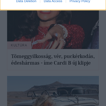
Data Deletion
Data Access
Privacy Policy
KULTÚRA
Tömeggyilkosság, vér, puckérkodás,
édeshármas - íme Cardi B új klipje