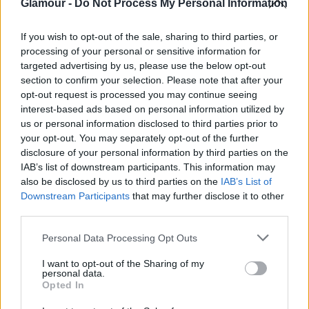
Glamour -
Do Not Process My Personal Information
If you wish to opt-out of the sale, sharing to third parties, or
processing of your personal or sensitive information for
targeted advertising by us, please use the below opt-out
section to confirm your selection. Please note that after your
opt-out request is processed you may continue seeing
interest-based ads based on personal information utilized by
us or personal information disclosed to third parties prior to
your opt-out. You may separately opt-out of the further
disclosure of your personal information by third parties on the
IAB’s list of downstream participants. This information may
also be disclosed by us to third parties on the
IAB’s List of
Downstream Participants
that may further disclose it to other
KULTÚRA
third parties.
Please note that this website/app uses one or more Google
Kanye West új klipjében Kim
Personal Data Processing Opt Outs
services and may gather and store information including but
Kardashian és közös gyermekeik is
not limited to your visit or usage behaviour. You may click to
I want to opt-out of the Sharing of my
personal data.
szereplnek
grant or deny consent to Google and its third-party tags to
Opted In
use your data for below specified purposes in below Google
consent section.