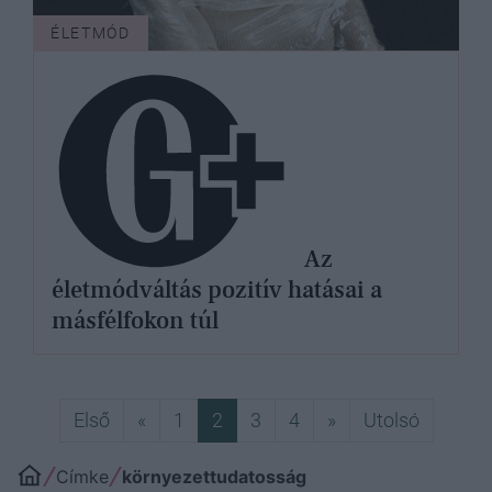
ÉLETMÓD
Az
életmódváltás pozitív hatásai a
másfélfokon túl
Első
Előző
Következő
Utolsó
Első
«
1
2
3
4
»
Utolsó
Címke
környezettudatosság