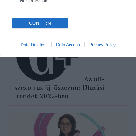
user protection.
ÉLETMÓD
CONFIRM
Data Deletion
Data Access
Privacy Policy
Az off-
szezon az új főszezon: Utazási
trendek 2025-ben