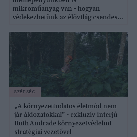
mikroműanyag van – hogyan
védekezhetünk az élővilág csendes
gyilkosai ellen?
SZÉPSÉG
„A környezettudatos életmód nem
jár áldozatokkal” - exkluzív interjú
Ruth Andrade környezetvédelmi
stratégiai vezetővel