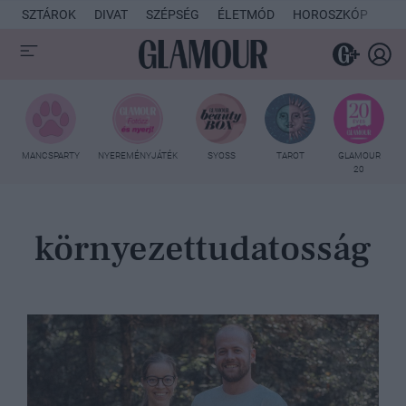
SZTÁROK
DIVAT
SZÉPSÉG
ÉLETMÓD
HOROSZKÓP
KU
MANCSPARTY
NYEREMÉNYJÁTÉK
SYOSS
TAROT
GLAMOUR
20
környezettudatosság