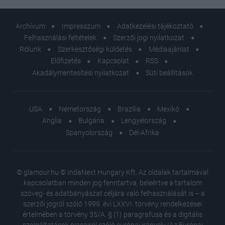
Archívum
Impresszum
Adatkezelési tájékoztató
Felhasználási feltételek
Szerzői jogi nyilatkozat
Rólunk
Szerkesztőségi küldetés
Médiaajánlat
Előfizetés
Kapcsolat
RSS
Akadálymentesítési nyilatkozat
Süti beállítások
USA
Németország
Brazília
Mexikó
Anglia
Bulgária
Lengyelország
Spanyolország
Dél-Afrika
© glamour.hu © IndaNext Hungary Kft. Az oldalak tartalmával
kapcsolatban minden jog fenntartva, beleértve a tartalom
szöveg- és adatbányászat céljára való felhasználását is – a
szerzői jogról szóló 1999. évi LXXVI. törvény rendelkezései
értelmében a törvény 35/A. § (1) paragrafusa és a digitális
szolgáltatások piacairól szóló európai irányelv (Az Európai