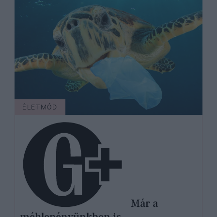
ÉLETMÓD
Már a
méhlepényünkben is