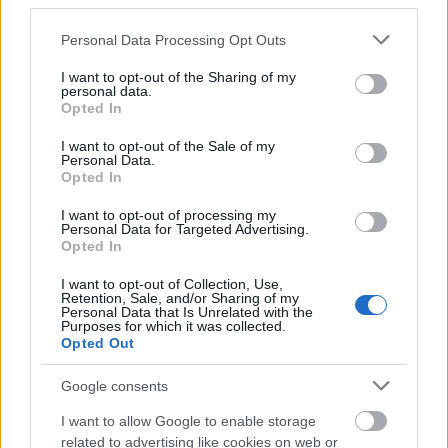
third parties.
Szomorú,
de igaz: 2050-re az óceánokban
Please note that this website/app uses one or more Google
Personal Data Processing Opt Outs
services and may gather and store information including but
több műanyag lehet, mint hal
not limited to your visit or usage behaviour. You may click to
I want to opt-out of the Sharing of my
personal data.
grant or deny consent to Google and its third-party tags to
Opted In
use your data for below specified purposes in below Google
consent section.
I want to opt-out of the Sale of my
Personal Data.
Opted In
I want to opt-out of processing my
Personal Data for Targeted Advertising.
Opted In
I want to opt-out of Collection, Use,
Retention, Sale, and/or Sharing of my
Personal Data that Is Unrelated with the
Purposes for which it was collected.
Opted Out
DIVAT
Google consents
I want to allow Google to enable storage
related to advertising like cookies on web or