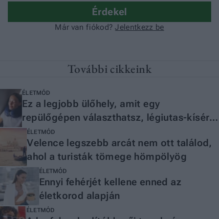
További cikkeink
ÉLETMÓD
Ez a legjobb ülőhely, amit egy
repülőgépen választhatsz, légiutas-kísérő
magyarázza el, miért
ÉLETMÓD
Velence legszebb arcát nem ott találod,
ahol a turisták tömege hömpölyög
ÉLETMÓD
Ennyi fehérjét kellene enned az
életkorod alapján
ÉLETMÓD