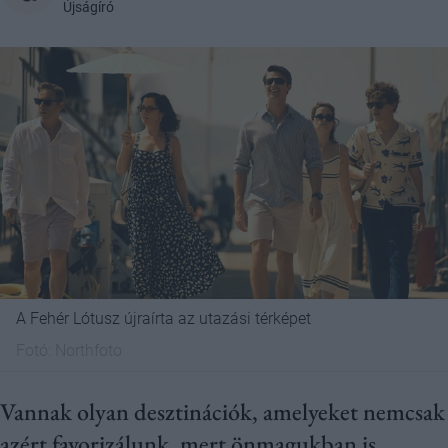
Újságíró
A Fehér Lótusz újraírta az utazási térképet
Fotó:
Northfoto
Vannak olyan desztinációk, amelyeket nemcsak
azért favorizálunk, mert önmagukban is