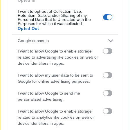
nemzetközi turizmus térképére, Salzburgot
A
Opted In
muzsika hangja
, a londoni Richmondot a
Ted
I want to opt-out of Collection, Use,
Retention, Sale, and/or Sharing of my
Lasso
, Norvégiát a
Succession
. Dubrovnik,
Personal Data that Is Unrelated with the
Purposes for which it was collected.
Opted Out
Google consents
A Trónok harca Királyvára,
I want to allow Google to enable storage
kvótát is bevezetett, hogy
related to advertising like cookies on web or
device identifiers in apps.
korlátozza a napi
I want to allow my user data to be sent to
látogatószámot.
Google for online advertising purposes.
I want to allow Google to send me
A skót Skye szigetet a
Prometheus
és az
personalized advertising.
Outlander
miatt (is) lett népszerű, de
I want to allow Google to enable storage
related to analytics like cookies on web or
említhetjük a
Wednesday
sorozatban látott
device identifiers in apps.
romániai Cantacuzino kastélyt, vagy azokat az ír