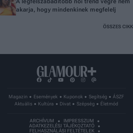
A legfelszabadítóbb női trend végre nem
akarja, hogy mindenkinek megfelelj
ÖSSZES CIKK
Magazin
Események
Kuponok
Segítség
ÁSZF
Aktuális
Kultúra
Divat
Szépség
Életmód
ARCHÍVUM
IMPRESSZUM
ADATKEZELÉSI TÁJÉKOZTATÓ
FELHASZNÁLÁSI FELTÉTELEK