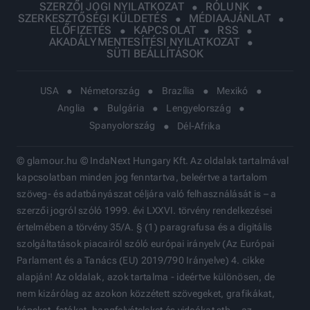
SZERZŐI JOGI NYILATKOZAT
RÓLUNK
SZERKESZTŐSÉGI KÜLDETÉS
MÉDIAAJÁNLAT
ELŐFIZETÉS
KAPCSOLAT
RSS
AKADÁLYMENTESÍTÉSI NYILATKOZAT
SÜTI BEÁLLÍTÁSOK
USA
Németország
Brazília
Mexikó
Anglia
Bulgária
Lengyelország
Spanyolország
Dél-Afrika
© glamour.hu © IndaNext Hungary Kft. Az oldalak tartalmával
kapcsolatban minden jog fenntartva, beleértve a tartalom
szöveg- és adatbányászat céljára való felhasználását is – a
szerzői jogról szóló 1999. évi LXXVI. törvény rendelkezései
értelmében a törvény 35/A. § (1) paragrafusa és a digitális
szolgáltatások piacairól szóló európai irányelv (Az Európai
Parlament és a Tanács (EU) 2019/790 Irányelve) 4. cikke
alapján! Az oldalak, azok tartalma - ideértve különösen, de
nem kizárólag az azokon közzétett szövegeket, grafikákat,
képeket, fotókat, hangfelvételeket és videókat stb. - az