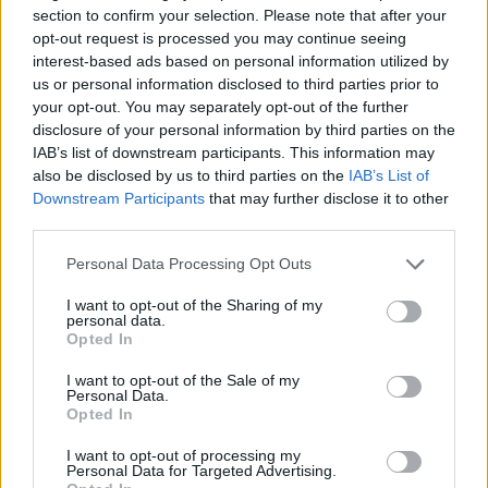
section to confirm your selection. Please note that after your
opt-out request is processed you may continue seeing
Nem csak Thaiföld érintett
interest-based ads based on personal information utilized by
us or personal information disclosed to third parties prior to
your opt-out. You may separately opt-out of the further
A különleges filmes helyszínek mágnesként
disclosure of your personal information by third parties on the
vonzzák az utazókat. Ha már
A Fehér Lótusz
,
IAB’s list of downstream participants. This information may
also be disclosed by us to third parties on the
IAB’s List of
nem mehetünk el szó nélkül amellett, hogy az
Downstream Participants
that may further disclose it to other
első két évad lokációi is taroltak a nézők és az
third parties.
utazók körében. Az egyes évadok fogadtatásától
Please note that this website/app uses one or more Google
Personal Data Processing Opt Outs
services and may gather and store information including but
függetlenül, Hawaii és Szicília idegenforgalma is
not limited to your visit or usage behaviour. You may click to
I want to opt-out of the Sharing of my
nagyaranyú érdeklődést
tapasztalt
, de a prímet
personal data.
grant or deny consent to Google and its third-party tags to
Opted In
use your data for below specified purposes in below Google
kétségkívül Thaiföld viszi.
consent section.
I want to opt-out of the Sale of my
Personal Data.
Opted In
Szélesebbre nyitva az ollót, Új-Zélandot
leginkább
A Gyűrűk Ura
helyezte fel a
I want to opt-out of processing my
Personal Data for Targeted Advertising.