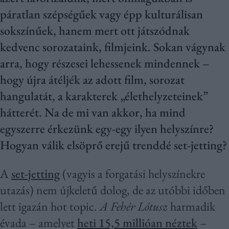
páratlan szépségűek vagy épp kulturálisan
sokszínűek, hanem mert ott játszódnak
kedvenc sorozataink, filmjeink. Sokan vágynak
arra, hogy részesei lehessenek mindennek –
hogy újra átéljék az adott film, sorozat
hangulatát, a karakterek „élethelyzeteinek”
hátterét. Na de mi van akkor, ha mind
egyszerre érkezünk egy-egy ilyen helyszínre?
Hogyan válik elsöprő erejű trenddé set-jetting?
A
set-jetting
(vagyis a forgatási helyszínekre
utazás) nem újkeletű dolog, de az utóbbi időben
lett igazán hot topic.
A Fehér Lótusz
harmadik
évada – amelyet
heti 15,5 millióan néztek
–