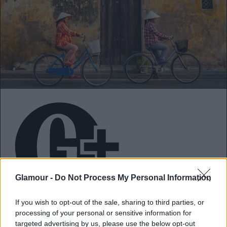
Glamour -
Do Not Process My Personal Information
Nászútra
mentem Vietnámba, új alapokra
If you wish to opt-out of the sale, sharing to third parties, or
processing of your personal or sensitive information for
helyeződött a házasságom
targeted advertising by us, please use the below opt-out