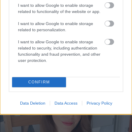
I want to allow Google to enable storage
városkákat is, ahol a második évadot forgatták.
related to functionality of the website or app.
A
Szex és New York
Manhattant, az
Ízek, imák,
I want to allow Google to enable storage
szerelmek
főleg a tőlünk távolabb eső Balit és
related to personalization.
Indiát, az
Emily in Paris
a francia fővárost
I want to allow Google to enable storage
tették fel sokak bakancslistájára, és ez a sor még
related to security, including authentication
hosszasan folytatható.
functionality and fraud prevention, and other
user protection.
CONFIRM
Data Deletion
Data Access
Privacy Policy