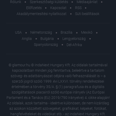
Rólunk
Szerkesztőségi küldetés
Médiaajánlat
Előfizetés
Kapcsolat
RSS
Akadálymentesítési nyilatkozat
Süti beállítások
USA
Németország
Brazília
Mexikó
Anglia
Bulgária
Lengyelország
Spanyolország
Dél-Afrika
© glamour.hu © IndaNext Hungary Kft. Az oldalak tartalmával
kapcsolatban minden jog fenntartva, beleértve a tartalom
szöveg- és adatbányászat céljára való felhasználását is – a
szerzői jogról szóló 1999. évi LXXVI. törvény rendelkezései
értelmében a törvény 35/A. § (1) paragrafusa és a digitális
szolgáltatások piacairól szóló európai irányelv (Az Európai
Parlament és a Tanács (EU) 2019/790 Irányelve) 4. cikke alapján!
Az oldalak, azok tartalma - ideértve különösen, de nem kizárólag
az azokon közzétett szövegeket, grafikákat, képeket, fotókat,
hangfelvételeket és videókat stb. - az IndaNext Hungary Kft.