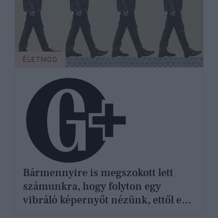
ÉLETMÓD
Bármennyire is megszokott lett
számunkra, hogy folyton egy
vibráló képernyőt nézünk, ettől ez
még nem normális a testünk