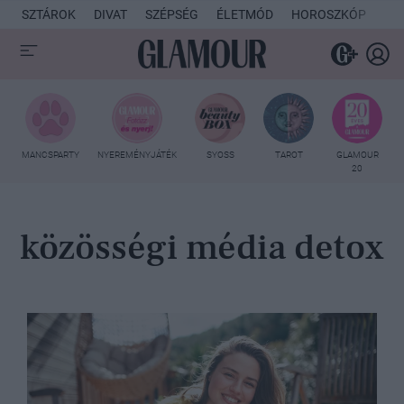
SZTÁROK
DIVAT
SZÉPSÉG
ÉLETMÓD
HOROSZKÓP
KU
MANCSPARTY
NYEREMÉNYJÁTÉK
SYOSS
TAROT
GLAMOUR
20
közösségi média detox