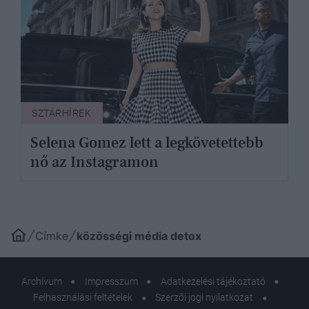
SZTÁRHÍREK
Selena Gomez lett a legkövetettebb
nő az Instagramon
Címke
közösségi média detox
Archívum
Impresszum
Adatkezelési tájékoztató
Felhasználási feltételek
Szerzői jogi nyilatkozat