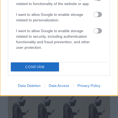
ellensége: a közösségi média
related to functionality of the website or app.
I want to allow Google to enable storage
related to personalization.
Legnépszerűbb témák
I want to allow Google to enable storage
related to security, including authentication
KÖZÖSSÉGI MÉDIA DETOX
KÖZÖSSÉGI MÉDIA
ÉLETMÓD
functionality and fraud prevention, and other
MENTÁLIS EGÉSZSÉG
SZTÁROK
DIGITÁLIS TUDATOSSÁG
user protection.
INSTAGRAM
OKOSTELEFON
SZTÁRHÍREK
CONFIRM
Data Deletion
Data Access
Privacy Policy