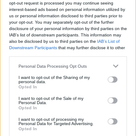
opt-out request is processed you may continue seeing
interest-based ads based on personal information utilized by
us or personal information disclosed to third parties prior to
your opt-out. You may separately opt-out of the further
disclosure of your personal information by third parties on the
IAB’s list of downstream participants. This information may
ÉLETMÓD
also be disclosed by us to third parties on the
IAB’s List of
Downstream Participants
that may further disclose it to other
third parties.
Please note that this website/app uses one or more Google
Personal Data Processing Opt Outs
services and may gather and store information including but
not limited to your visit or usage behaviour. You may click to
I want to opt-out of the Sharing of my
personal data.
grant or deny consent to Google and its third-party tags to
Opted In
use your data for below specified purposes in below Google
consent section.
I want to opt-out of the Sale of my
A mentális
Personal Data.
Opted In
egészséged könyörög: Hagyd abba a
végtelen görgetést!
I want to opt-out of processing my
Personal Data for Targeted Advertising.
Opted In