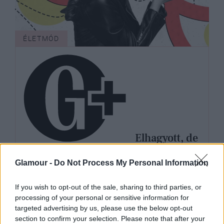
ÉLETMÓD
Elhagyott, de
még mindig lájkol? Az algoritmus
Glamour -
Do Not Process My Personal Information
nem ismer szakítást
If you wish to opt-out of the sale, sharing to third parties, or
processing of your personal or sensitive information for
targeted advertising by us, please use the below opt-out
section to confirm your selection. Please note that after your