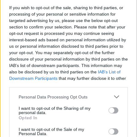
If you wish to opt-out of the sale, sharing to third parties, or
processing of your personal or sensitive information for
targeted advertising by us, please use the below opt-out
section to confirm your selection. Please note that after your
opt-out request is processed you may continue seeing
interest-based ads based on personal information utilized by
us or personal information disclosed to third parties prior to
your opt-out. You may separately opt-out of the further
disclosure of your personal information by third parties on the
IAB’s list of downstream participants. This information may
also be disclosed by us to third parties on the
IAB’s List of
SZTÁROK
Downstream Participants
that may further disclose it to other
third parties.
Egy ember van, aki istennő ezzel a
Please note that this website/app uses one or more Google
frizurával: Lucy Hale
Personal Data Processing Opt Outs
services and may gather and store information including but
not limited to your visit or usage behaviour. You may click to
I want to opt-out of the Sharing of my
personal data.
grant or deny consent to Google and its third-party tags to
Opted In
use your data for below specified purposes in below Google
consent section.
I want to opt-out of the Sale of my
Personal Data.