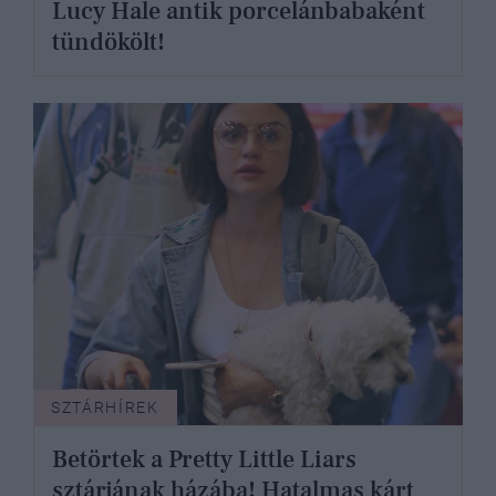
Lucy Hale antik porcelánbabaként
tündökölt!
SZTÁRHÍREK
Betörtek a Pretty Little Liars
sztárjának házába! Hatalmas kárt