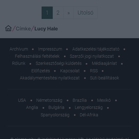
Következő
Utolsó
1
2
»
Utolsó
Címke
Lucy Hale
Archívum
Impresszum
Adatkezelési tájékoztató
Felhasználási feltételek
Szerzői jogi nyilatkozat
Rólunk
Szerkesztőségi küldetés
Médiaajánlat
Előfizetés
Kapcsolat
RSS
Akadálymentesítési nyilatkozat
Süti beállítások
USA
Németország
Brazília
Mexikó
Anglia
Bulgária
Lengyelország
Spanyolország
Dél-Afrika