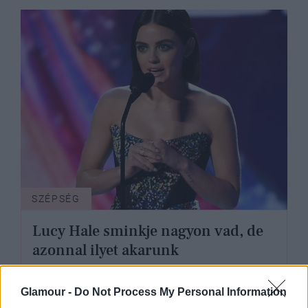
SZÉPSÉG
Lucy Hale sminkje nagyon vad, de
azonnal ilyet akarunk
Glamour -
Do Not Process My Personal Information