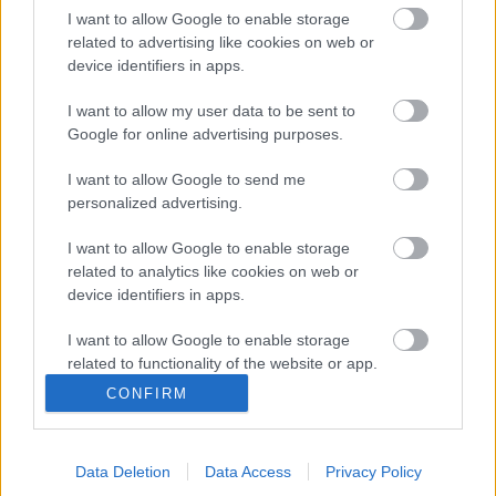
I want to allow Google to enable storage
related to advertising like cookies on web or
device identifiers in apps.
I want to allow my user data to be sent to
Google for online advertising purposes.
KULTÚRA
I want to allow Google to send me
Jégvarázs a színfalak mögött – így
personalized advertising.
készültek Anna szerepére a Madách
Színház színésznői
I want to allow Google to enable storage
related to analytics like cookies on web or
device identifiers in apps.
Címke
I want to allow Google to enable storage
Madách Színház
related to functionality of the website or app.
CONFIRM
I want to allow Google to enable storage
Archívum
Impresszum
Adatkezelési tájékoztató
related to personalization.
Felhasználási feltételek
Szerzői jogi nyilatkozat
Rólunk
Szerkesztőségi küldetés
Médiaajánlat
Data Deletion
Data Access
Privacy Policy
I want to allow Google to enable storage
Előfizetés
Kapcsolat
RSS