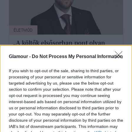
ÉLETMÓD
„A költők elsősorban pont olyan
emberek voltak mint te vagy én, csak
Glamour -
Do Not Process My Personal Information
versbe szedték a gondolataikat” -
Sövegjártó Áron színésszel
If you wish to opt-out of the sale, sharing to third parties, or
beszélgettünk
processing of your personal or sensitive information for
targeted advertising by us, please use the below opt-out
section to confirm your selection. Please note that after your
opt-out request is processed you may continue seeing
interest-based ads based on personal information utilized by
us or personal information disclosed to third parties prior to
your opt-out. You may separately opt-out of the further
disclosure of your personal information by third parties on the
IAB’s list of downstream participants. This information may