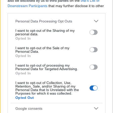
also be disclosed by us to third parties on the
IAB’s List of
Downstream Participants
that may further disclose it to other
third parties.
Please note that this website/app uses one or more Google
Personal Data Processing Opt Outs
services and may gather and store information including but
not limited to your visit or usage behaviour. You may click to
I want to opt-out of the Sharing of my
personal data.
grant or deny consent to Google and its third-party tags to
Opted In
KULTÚRA
use your data for below specified purposes in below Google
consent section.
I want to opt-out of the Sale of my
Szaszák Zsolt: „A Jégvarázs az elmúlt
Personal Data.
Opted In
15 év leggrandiózusabb produkciója
lesz”
I want to opt-out of processing my
Personal Data for Targeted Advertising.
Opted In
I want to opt-out of Collection, Use,
Retention, Sale, and/or Sharing of my
Personal Data that Is Unrelated with the
Purposes for which it was collected.
Opted Out
Google consents