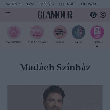
SZTÁROK
DIVAT
SZÉPSÉG
ÉLETMÓD
HOROSZKÓP
KU
MANCSPARTY
NYEREMÉNYJÁTÉK
SYOSS
TAROT
GLAMOUR
20
Madách Színház