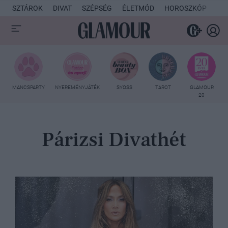
SZTÁROK
DIVAT
SZÉPSÉG
ÉLETMÓD
HOROSZKÓP
KU
MANCSPARTY
NYEREMÉNYJÁTÉK
SYOSS
TAROT
GLAMOUR
20
Párizsi Divathét