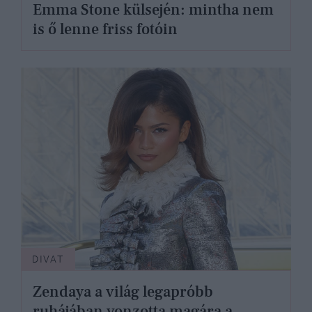
Emma Stone külsején: mintha nem
is ő lenne friss fotóin
DIVAT
Zendaya a világ legapróbb
ruhájában vonzotta magára a