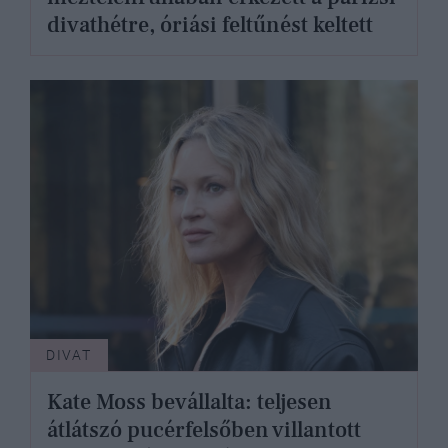
divathétre, óriási feltűnést keltett
DIVAT
Kate Moss bevállalta: teljesen
átlátszó pucérfelsőben villantott