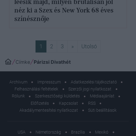
leesik majd, milyen brutálisan jól
néz ki a Szex és New York 68 éves
színésznője
Következő
Utolsó
1
2
3
»
Utolsó
Címke
Párizsi Divathét
Archívum
Impresszum
Adatkezelési tájékoztató
Felhasználási feltételek
Szerzői jogi nyilatkozat
Rólunk
Szerkesztőségi küldetés
Médiaajánlat
Előfizetés
Kapcsolat
RSS
Akadálymentesítési nyilatkozat
Süti beállítások
USA
Németország
Brazília
Mexikó