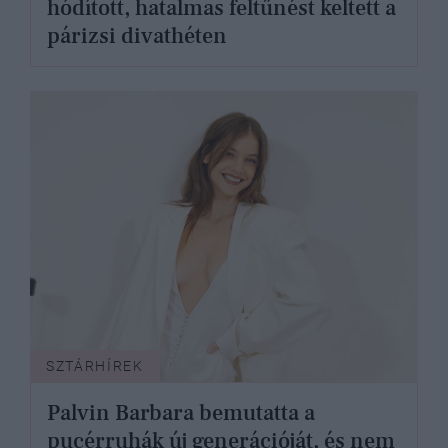
hódított, hatalmas feltűnést keltett a
párizsi divathéten
SZTÁRHÍREK
Palvin Barbara bemutatta a
pucérruhák új generációját, és nem