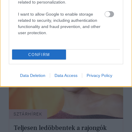
Kim Kardashian rövid hajjal
related to personalization.
érkezett a párizsi divathétre, első
I want to allow Google to enable storage
látásra fel sem ismertük
related to security, including authentication
functionality and fraud prevention, and other
user protection.
CONFIRM
Data Deletion
Data Access
Privacy Policy
SZTÁRHÍREK
Teljesen ledöbbentek a rajongók