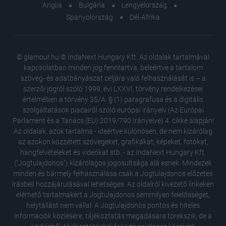
Anglia
Bulgária
Lengyelország
Spanyolország
Dél-Afrika
© glamour.hu © IndaNext Hungary Kft. Az oldalak tartalmával
kapcsolatban minden jog fenntartva, beleértve a tartalom
szöveg- és adatbányászat céljára való felhasználását is – a
szerzői jogról szóló 1999. évi LXXVI. törvény rendelkezései
értelmében a törvény 35/A. § (1) paragrafusa és a digitális
szolgáltatások piacairól szóló európai irányelv (Az Európai
Parlament és a Tanács (EU) 2019/790 Irányelve) 4. cikke alapján!
Az oldalak, azok tartalma - ideértve különösen, de nem kizárólag
az azokon közzétett szövegeket, grafikákat, képeket, fotókat,
hangfelvételeket és videókat stb. - az IndaNext Hungary Kft.
("Jogtulajdonos") kizárólagos jogosultsága alá esnek. Mindezek
minden és bármely felhasználása csak a Jogtulajdonos előzetes
írásbeli hozzájárulásával lehetséges. Az oldalról kivezető linkeken
elérhető tartalmakért a Jogtulajdonos semmilyen felelősséget,
helytállást nem vállal. A Jogtulajdonos pontos és hiteles
információk közlésére, tájékoztatás megadására törekszik, de a