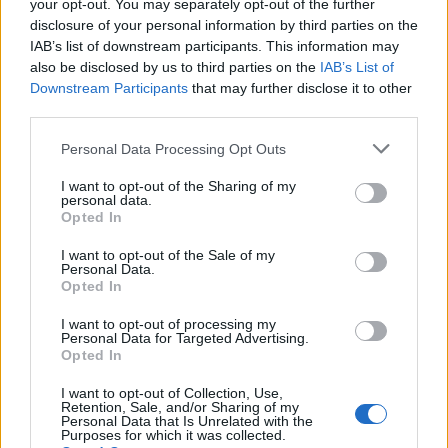
your opt-out. You may separately opt-out of the further
disclosure of your personal information by third parties on the
Dakota Johnson egy szál
IAB’s list of downstream participants. This information may
csipkebugyiban érkezett a párizsi
also be disclosed by us to third parties on the
IAB’s List of
Downstream Participants
that may further disclose it to other
divathétre, csak úgy áradt belőle a
third parties.
sikk
Please note that this website/app uses one or more Google
Personal Data Processing Opt Outs
services and may gather and store information including but
not limited to your visit or usage behaviour. You may click to
I want to opt-out of the Sharing of my
personal data.
grant or deny consent to Google and its third-party tags to
Opted In
use your data for below specified purposes in below Google
consent section.
I want to opt-out of the Sale of my
Personal Data.
Opted In
I want to opt-out of processing my
Personal Data for Targeted Advertising.
Opted In
I want to opt-out of Collection, Use,
DIVAT
Retention, Sale, and/or Sharing of my
Personal Data that Is Unrelated with the
Purposes for which it was collected.
Nicole Kidman kis fekete Chanel