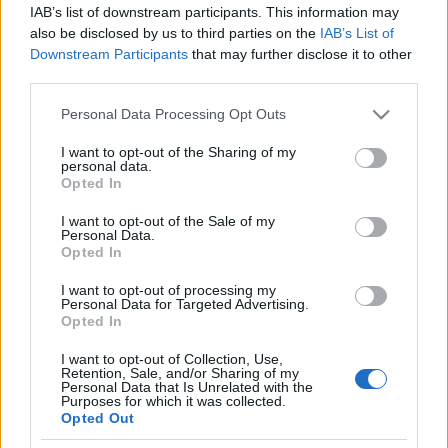
IAB’s list of downstream participants. This information may
also be disclosed by us to third parties on the
IAB’s List of
Downstream Participants
that may further disclose it to other
third parties.
Please note that this website/app uses one or more Google
Personal Data Processing Opt Outs
services and may gather and store information including but
not limited to your visit or usage behaviour. You may click to
I want to opt-out of the Sharing of my
personal data.
grant or deny consent to Google and its third-party tags to
Opted In
use your data for below specified purposes in below Google
consent section.
I want to opt-out of the Sale of my
Personal Data.
Opted In
SZTÁRHÍREK
I want to opt-out of processing my
Personal Data for Targeted Advertising.
Szomorú hír érkezett a palotából,
Opted In
gyászol a királyi család
I want to opt-out of Collection, Use,
Retention, Sale, and/or Sharing of my
Personal Data that Is Unrelated with the
Purposes for which it was collected.
Opted Out