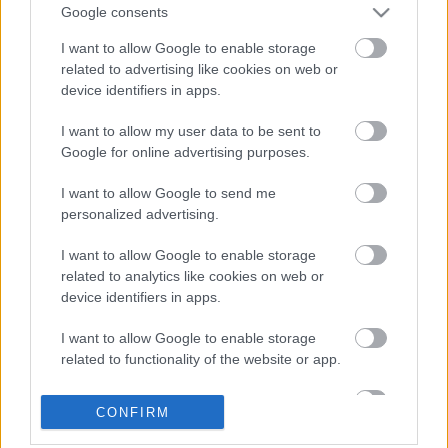
Google consents
I want to allow Google to enable storage
related to advertising like cookies on web or
device identifiers in apps.
I want to allow my user data to be sent to
Google for online advertising purposes.
I want to allow Google to send me
personalized advertising.
ÉLETMÓD
I want to allow Google to enable storage
Mérő Vera: „Miért csak most jutott be
related to analytics like cookies on web or
a parlamentbe az első Down-
device identifiers in apps.
szindrómával élő nő?”
I want to allow Google to enable storage
related to functionality of the website or app.
Címke
parlamenti képviselő
I want to allow Google to enable storage
CONFIRM
related to personalization.