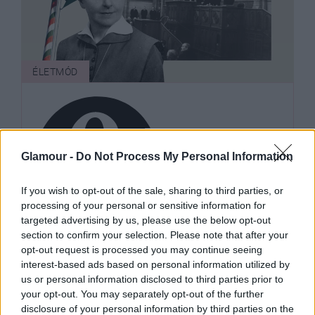
ÉLETMÓD
Glamour -
Do Not Process My Personal Information
If you wish to opt-out of the sale, sharing to third parties, or
processing of your personal or sensitive information for
targeted advertising by us, please use the below opt-out
Rekordszámú nő ül a Parlamentben,
section to confirm your selection. Please note that after your
emlékezzünk meg arról, aki nélkül
opt-out request is processed you may continue seeing
interest-based ads based on personal information utilized by
ez nem valósult volna meg
us or personal information disclosed to third parties prior to
your opt-out. You may separately opt-out of the further
disclosure of your personal information by third parties on the