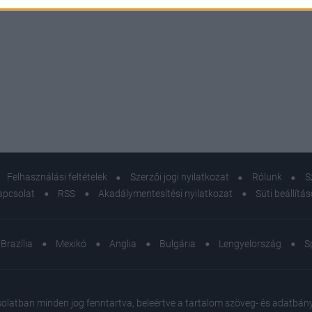
Felhasználási feltételek
Szerzői jogi nyilatkozat
Rólunk
S
apcsolat
RSS
Akadálymentesítési nyilatkozat
Süti beállítá
Brazília
Mexikó
Anglia
Bulgária
Lengyelország
S
atban minden jog fenntartva, beleértve a tartalom szöveg- és adatbányász