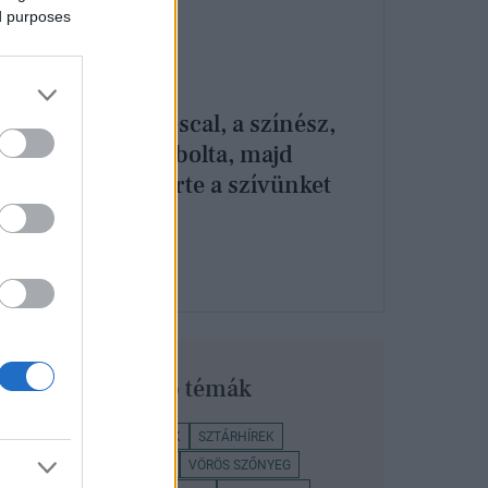
ed purposes
Paul Mescal, a színész,
aki elrabolta, majd
összetörte a szívünket
k
ával
iátor
Legnépszerűbb témák
PAUL MESCAL
SZTÁROK
SZTÁRHÍREK
OSCAR-GÁLA
KULTÚRA
VÖRÖS SZŐNYEG