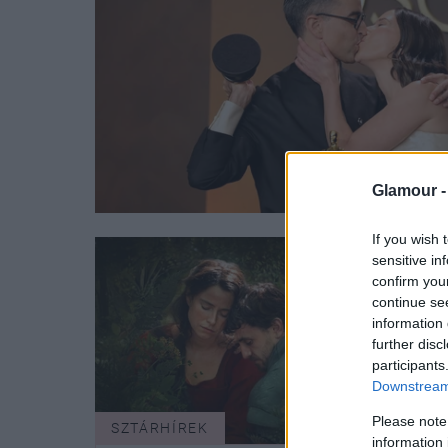
Glamour 
If you wish 
sensitive in
confirm you
continue se
information 
further disc
participants
Downstream 
Please note
SZTÁRHÍREK
KULT
information 