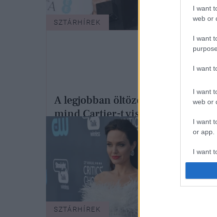
I want t
web or d
SZTÁRHÍREK
I want t
purpose
I want 
I want t
A legjobban öltözött hírességek
web or d
mind Cartier-t viseltek a 2023-as
I want t
BAFTA-gálán
or app.
I want t
I want t
authenti
SZTÁRHÍREK