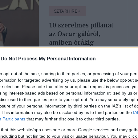
SZTÁRHÍREK
10 szerelmes pillanat
az Oscar-gáláról,
amiben órákig
gyönyörködnénk
-
Do Not Process My Personal Information
to opt-out of the sale, sharing to third parties, or processing of your per
formation for targeted advertising by us, please use the below opt-out s
r selection. Please note that after your opt-out request is processed y
eing interest-based ads based on personal information utilized by us or
disclosed to third parties prior to your opt-out. You may separately opt-
losure of your personal information by third parties on the IAB’s list of
. This information may also be disclosed by us to third parties on the
IA
Participants
that may further disclose it to other third parties.
 that this website/app uses one or more Google services and may gath
ÚRA
KULTÚRA
including but not limited to your visit or usage behaviour. You may click 