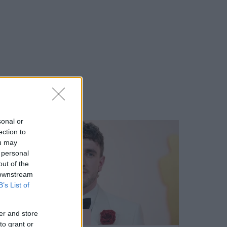
sonal or
ection to
ou may
 personal
out of the
 downstream
B’s List of
er and store
KULTÚRA
to grant or