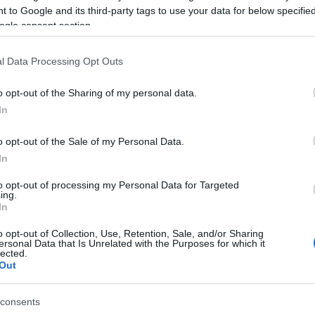
 to Google and its third-party tags to use your data for below specifi
ogle consent section.
l Data Processing Opt Outs
o opt-out of the Sharing of my personal data.
In
A
o opt-out of the Sale of my Personal Data.
et az Oscar-szezon
Paul Mescal nemcsa
In
egrázóbb filmje,
orrszarvúval, de
 mindenkinek látnia
imposztor szindróm
to opt-out of processing my Personal Data for Targeted
ing.
is megküzdött a Glad
In
II forgatásán
o opt-out of Collection, Use, Retention, Sale, and/or Sharing
ersonal Data that Is Unrelated with the Purposes for which it
lected.
Out
consents