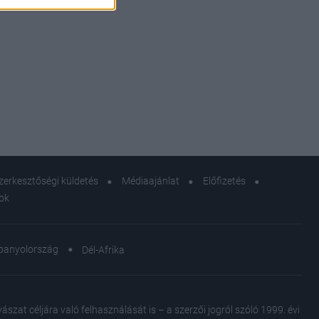
zerkesztőségi küldetés
Médiaajánlat
Előfizetés
sok
panyolország
Dél-Afrika
at céljára való felhasználását is – a szerzői jogról szóló 1999. évi