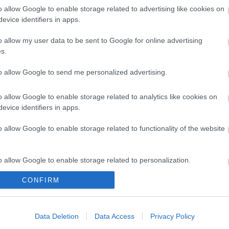
o allow Google to enable storage related to advertising like cookies on
evice identifiers in apps.
DIVAT
o allow my user data to be sent to Google for online advertising
s.
to allow Google to send me personalized advertising.
Divat-mennyországgá változott a
o allow Google to enable storage related to analytics like cookies on
evice identifiers in apps.
2023-as BAFTA-gála vörös
szőnyege - íme a legcsodásabb
o allow Google to enable storage related to functionality of the website
ruhaköltemények
o allow Google to enable storage related to personalization.
CONFIRM
o allow Google to enable storage related to security, including
cation functionality and fraud prevention, and other user protection.
Data Deletion
Data Access
Privacy Policy