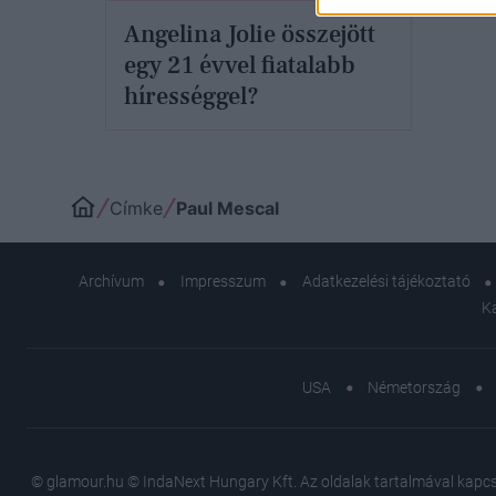
Angelina Jolie összejött
egy 21 évvel fiatalabb
hírességgel?
Címke
Paul Mescal
Archívum
Impresszum
Adatkezelési tájékoztató
K
USA
Németország
© glamour.hu © IndaNext Hungary Kft. Az oldalak tartalmával kapcsol