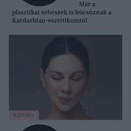
Már a
plasztikai sebészek is búcsúznak a
Kardashian-esztétikumtól
SZÉPSÉG