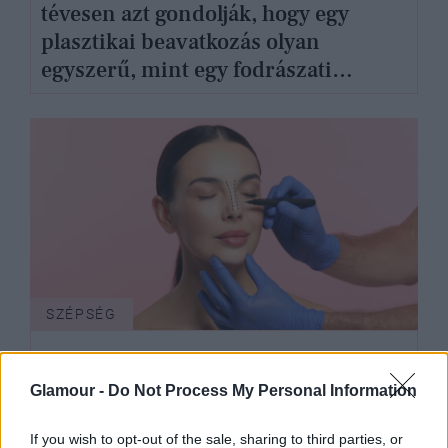
tévesen azt gondolják, hogy egy
plasztikai beavatkozás olyan
egyszerű, mint egy fodrászati
szolgáltatás - Angliában praktizáló
magyar testvérpár mesélt nekünk
SZÉPSÉG
Glamour -
Do Not Process My Personal Information
If you wish to opt-out of the sale, sharing to third parties, or