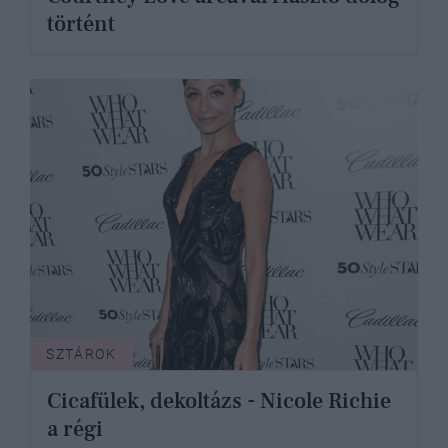
történt
SZTÁROK
Cicafülek, dekoltázs - Nicole Richie
a régi