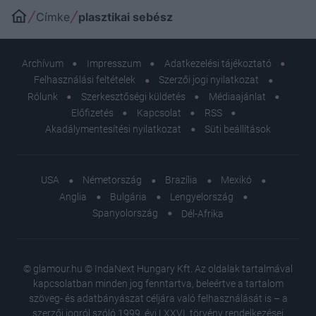
Címke
plasztikai sebész
Archívum
Impresszum
Adatkezelési tájékoztató
Felhasználási feltételek
Szerzői jogi nyilatkozat
Rólunk
Szerkesztőségi küldetés
Médiaajánlat
Előfizetés
Kapcsolat
RSS
Akadálymentesítési nyilatkozat
Süti beállítások
USA
Németország
Brazília
Mexikó
Anglia
Bulgária
Lengyelország
Spanyolország
Dél-Afrika
© glamour.hu © IndaNext Hungary Kft. Az oldalak tartalmával
kapcsolatban minden jog fenntartva, beleértve a tartalom
szöveg- és adatbányászat céljára való felhasználását is – a
szerzői jogról szóló 1999. évi LXXVI. törvény rendelkezései