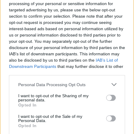
processing of your personal or sensitive information for
targeted advertising by us, please use the below opt-out
section to confirm your selection. Please note that after your
opt-out request is processed you may continue seeing
Járványszerűen terjed az
interest-based ads based on personal information utilized by
us or personal information disclosed to third parties prior to
orrplasztika, de még mindig nem jó
your opt-out. You may separately opt-out of the further
indokkal fekszünk a szike alá
disclosure of your personal information by third parties on the
IAB’s list of downstream participants. This information may
also be disclosed by us to third parties on the
IAB’s List of
Downstream Participants
that may further disclose it to other
third parties.
Please note that this website/app uses one or more Google
Personal Data Processing Opt Outs
services and may gather and store information including but
not limited to your visit or usage behaviour. You may click to
I want to opt-out of the Sharing of my
personal data.
grant or deny consent to Google and its third-party tags to
Opted In
use your data for below specified purposes in below Google
consent section.
I want to opt-out of the Sale of my
Personal Data.
SZÉPSÉG
Opted In