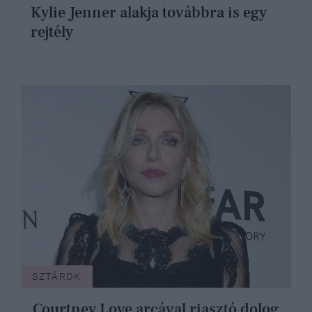
Kylie Jenner alakja továbbra is egy
rejtély
SZTÁROK
Courtney Love arcával riasztó dolog