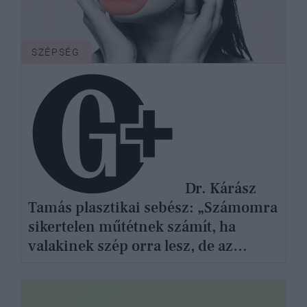
SZÉPSÉG
Dr. Kárász
Tamás plasztikai sebész: „Számomra
sikertelen műtétnek számít, ha
valakinek szép orra lesz, de az
életminősége nem változik
pozitívan”