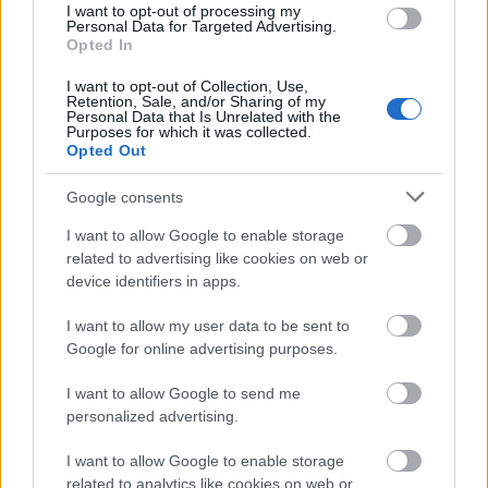
Ijesztő, hogyan változtatja meg a
I want to opt-out of processing my
Personal Data for Targeted Advertising.
bőrt az Ozempic: plasztikai
Opted In
sebészek figyelmeztetnek
I want to opt-out of Collection, Use,
Retention, Sale, and/or Sharing of my
Personal Data that Is Unrelated with the
Purposes for which it was collected.
Opted Out
Legnépszerűbb témák
Google consents
PLASZTIKAI SEBÉSZ
SZÉPSÉG
SZTÁROK
I want to allow Google to enable storage
PLASZTIKAI MŰTÉT
PLASZTIKAI BEAVATKOZÁSOK
related to advertising like cookies on web or
device identifiers in apps.
PLASZTIKA
SZTÁRHÍREK
KIM KARDASHIAN
PLASZTIKAI SEBÉSZET
I want to allow my user data to be sent to
Google for online advertising purposes.
I want to allow Google to send me
personalized advertising.
I want to allow Google to enable storage
related to analytics like cookies on web or