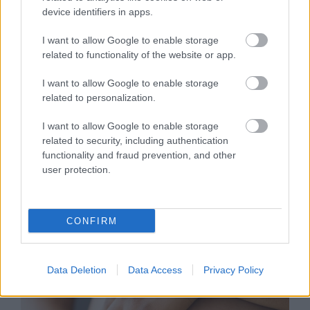
device identifiers in apps.
I want to allow Google to enable storage
related to functionality of the website or app.
I want to allow Google to enable storage
related to personalization.
I want to allow Google to enable storage
SZTÁRHÍREK
related to security, including authentication
functionality and fraud prevention, and other
Ő lett a világ legtökéletesebb arcú
user protection.
férfija a tudomány szerint
CONFIRM
Data Deletion
Data Access
Privacy Policy