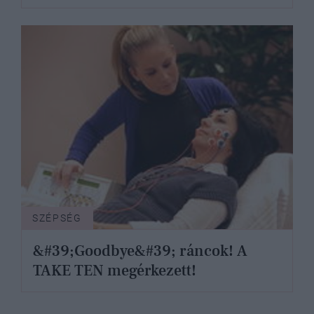
SZÉPSÉG
&#39;Goodbye&#39; ráncok! A
TAKE TEN megérkezett!