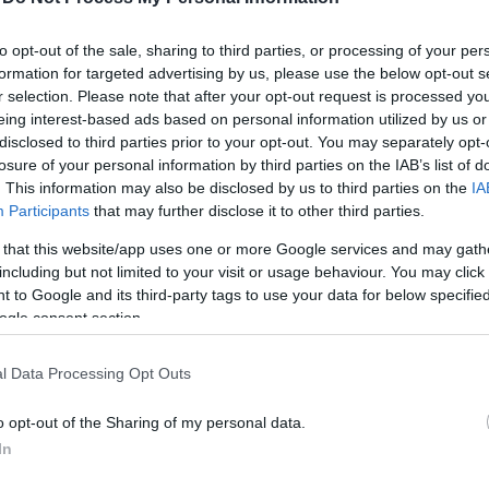
KULTÚRA
to opt-out of the sale, sharing to third parties, or processing of your per
Te örülnél, ha egy
formation for targeted advertising by us, please use the below opt-out s
híres szülő gyereke
r selection. Please note that after your opt-out request is processed y
elvenné a munkádat? -
eing interest-based ads based on personal information utilized by us or
disclosed to third parties prior to your opt-out. You may separately opt-
A nepo-bébi jelenség
losure of your personal information by third parties on the IAB’s list of
nyomában
. This information may also be disclosed by us to third parties on the
IA
Participants
that may further disclose it to other third parties.
 that this website/app uses one or more Google services and may gath
including but not limited to your visit or usage behaviour. You may click 
 to Google and its third-party tags to use your data for below specifi
ogle consent section.
l Data Processing Opt Outs
o opt-out of the Sharing of my personal data.
In
T
SZTÁRHÍREK