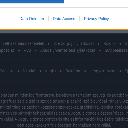
evice identifiers in apps.
o allow Google to enable storage related to functionality of the website
Data Deletion
Data Access
Privacy Policy
o allow Google to enable storage related to personalization.
Felhasználási feltételek
Szerzői jogi nyilatkozat
Rólunk
S
o allow Google to enable storage related to security, including
apcsolat
RSS
Akadálymentesítési nyilatkozat
Süti beállítá
cation functionality and fraud prevention, and other user protection.
Brazília
Mexikó
Anglia
Bulgária
Lengyelország
S
atban minden jog fenntartva, beleértve a tartalom szöveg- és adatbányász
agrafusa és a digitális szolgáltatások piacairól szóló európai irányelv (
em kizárólag az azokon közzétett szövegeket, grafikákat, képeket, fotókat
inden és bármely felhasználása csak a Jogtulajdonos előzetes írásbeli ho
m vállal. A Jogtulajdonos pontos és hiteles információk közlésére, tájék
esetleges károkért felelősséget, helytállást nem vállal.