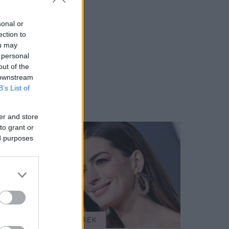
sonal or
ection to
ou may
 personal
out of the
 downstream
B’s List of
er and store
to grant or
ed purposes
SZTÁRHÍREK