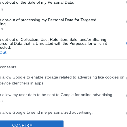
o opt-out of the Sale of my Personal Data.
ot Robbie
Már nem Ed Sheeran
In
onyítja, hogy a zakó
leggazdagabb fiatal
to opt-out of processing my Personal Data for Targeted
en alkalomhoz
ing.
híresség
ő választás
In
o opt-out of Collection, Use, Retention, Sale, and/or Sharing
ersonal Data that Is Unrelated with the Purposes for which it
lected.
Out
consents
o allow Google to enable storage related to advertising like cookies on
evice identifiers in apps.
o allow my user data to be sent to Google for online advertising
s.
to allow Google to send me personalized advertising.
CONFIRM
o allow Google to enable storage related to analytics like cookies on