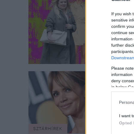
If you wish 
sensitive in
confirm you
continue se
information 
further disc
participants
Downstream 
Please note
information 
deny consent
in below Go
Persona
I want t
Opted 
SZTÁRHÍREK
DIVA