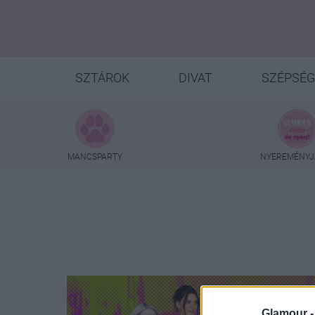
SZTÁROK
DIVAT
SZÉPSÉG
MANCSPARTY
NYEREMÉNYJ
Glamour 