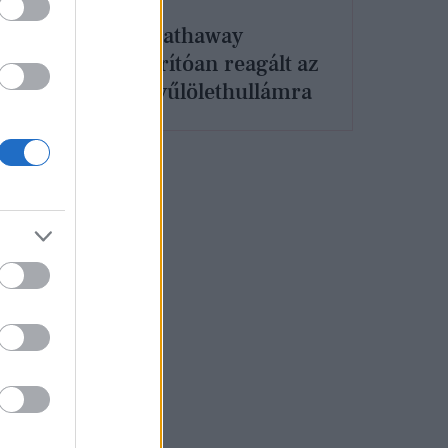
 a
Anne Hathaway
szívszorítóan reagált az
őt ért gyűlölethullámra