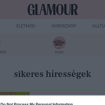
ÉLETMÓD
HOROSZKÓP
KULTÚ
ÁTÉK
SYOSS
sikeres hírességek
-
Do Not Process My Personal Information