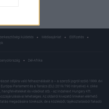
zerkesztőségi küldetés
Médiaajánlat
Előfizetés
sok
panyolország
Dél-Afrika
at céljára való felhasználását is – a szerzői jogról szóló 1999. évi
Az Európai Parlament és a Tanács (EU) 2019/790 Irányelve) 4. cikke
, hangfelvételeket és videókat stb. - az IndaNext Hungary Kft.
zzájárulásával lehetséges. Az oldalról kivezető linkeken elérhető
oztatás megadására törekszik, de a közlésből, tájékoztatásból fakadó