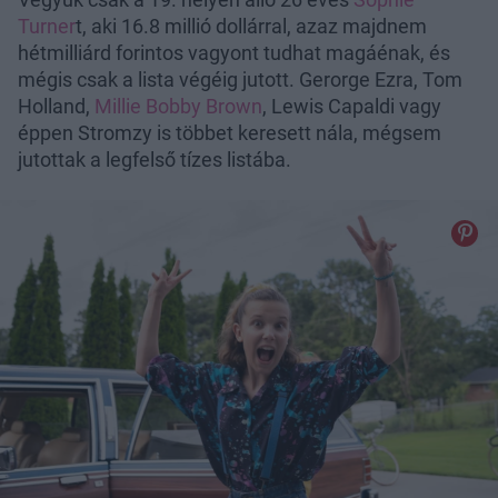
Turner
t, aki 16.8 millió dollárral, azaz majdnem
hétmilliárd forintos vagyont tudhat magáénak, és
mégis csak a lista végéig jutott. Gerorge Ezra, Tom
Holland,
Millie Bobby Brown
, Lewis Capaldi vagy
éppen Stromzy is többet keresett nála, mégsem
jutottak a legfelső tízes listába.