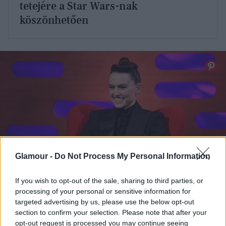
tetejére a Star Wars-nak
köszönhetően
Glamour -
Do Not Process My Personal Information
If you wish to opt-out of the sale, sharing to third parties, or
processing of your personal or sensitive information for
targeted advertising by us, please use the below opt-out
Daisy Ridley a Star Warsból
section to confirm your selection. Please note that after your
opt-out request is processed you may continue seeing