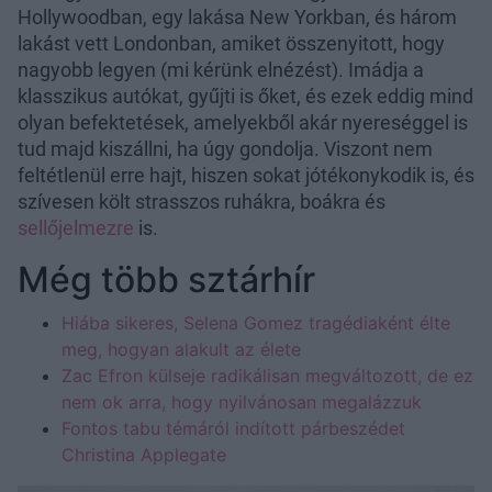
Hollywoodban, egy lakása New Yorkban, és három
lakást vett Londonban, amiket összenyitott, hogy
nagyobb legyen (mi kérünk elnézést). Imádja a
klasszikus autókat, gyűjti is őket, és ezek eddig mind
olyan befektetések, amelyekből akár nyereséggel is
tud majd kiszállni, ha úgy gondolja. Viszont nem
feltétlenül erre hajt, hiszen sokat jótékonykodik is, és
szívesen költ strasszos ruhákra, boákra és
sellőjelmezre
is.
Még több sztárhír
Hiába sikeres, Selena Gomez tragédiaként élte
meg, hogyan alakult az élete
Zac Efron külseje radikálisan megváltozott, de ez
nem ok arra, hogy nyilvánosan megalázzuk
Fontos tabu témáról indított párbeszédet
Christina Applegate