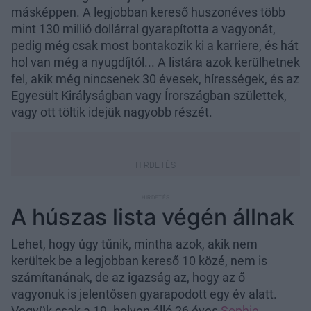
másképpen. A legjobban kereső huszonéves több
mint 130 millió dollárral gyarapította a vagyonát,
pedig még csak most bontakozik ki a karriere, és hát
hol van még a nyugdíjtól... A listára azok kerülhetnek
fel, akik még nincsenek 30 évesek, hírességek, és az
Egyesült Királyságban vagy Írországban születtek,
vagy ott töltik idejük nagyobb részét.
A húszas lista végén állnak
Lehet, hogy úgy tűnik, mintha azok, akik nem
kerültek be a legjobban kereső 10 közé, nem is
számítanának, de az igazság az, hogy az ő
vagyonuk is jelentősen gyarapodott egy év alatt.
Vegyük csak a 19. helyen álló 26 éves
Sophie