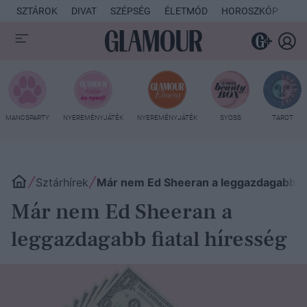
SZTÁROK
DIVAT
SZÉPSÉG
ÉLETMÓD
HOROSZKÓP
KU
MANCSPARTY
NYEREMÉNYJÁTÉK
NYEREMÉNYJÁTÉK
SYOSS
TAROT
Sztárhírek
Már nem Ed Sheeran a leggazdagabb fia
Már nem Ed Sheeran a
leggazdagabb fiatal híresség