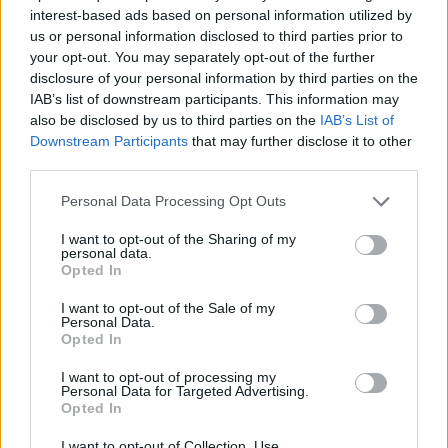
Fotó:
Northfoto
interest-based ads based on personal information utilized by
us or personal information disclosed to third parties prior to
A legjobban kereső öt fiatal
your opt-out. You may separately opt-out of the further
disclosure of your personal information by third parties on the
IAB’s list of downstream participants. This information may
Ha valaki most azt kérdezné, vajon kik lehetnek
also be disclosed by us to third parties on the
IAB’s List of
azok, akik még ennél is többet keresnek,
Downstream Participants
that may further disclose it to other
ismertebbek és fiatalok is, akkor felfedjük a lista
third parties.
élén állókat. Az ötödik helyen áll Louis Tomlinson,
Please note that this website/app uses one or more Google
akinek a neve szintén a One Directionből lehet
Personal Data Processing Opt Outs
services and may gather and store information including but
ismerős, és a lista szerint 55,5 millió dollárra
not limited to your visit or usage behaviour. You may click to
I want to opt-out of the Sharing of my
becsülhető a vagyona. Ő jövőre nem szerepelhet
personal data.
grant or deny consent to Google and its third-party tags to
Opted In
már a listán, azonban a 29 éves Niall Horan, igen. Ő
use your data for below specified purposes in below Google
szintén a One Direction tagja, így talán lehet sejteni,
consent section.
I want to opt-out of the Sale of my
ki lesz még az, akiről szót ejtünk, de egyelőre nem
Personal Data.
Opted In
áruljuk el, hogy mikor.
I want to opt-out of processing my
A legtöbbet kereső három
Personal Data for Targeted Advertising.
Opted In
fiatal
I want to opt-out of Collection, Use,