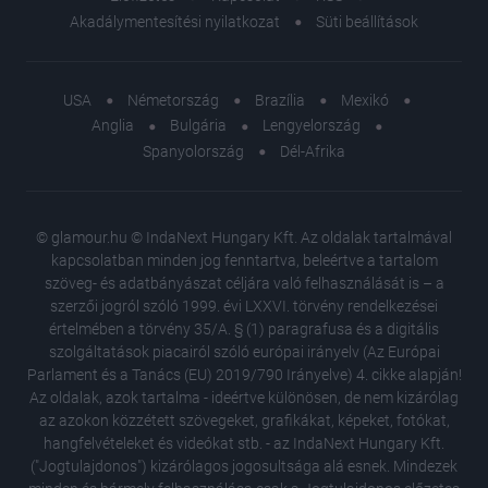
Akadálymentesítési nyilatkozat
Süti beállítások
USA
Németország
Brazília
Mexikó
Anglia
Bulgária
Lengyelország
Spanyolország
Dél-Afrika
© glamour.hu © IndaNext Hungary Kft. Az oldalak tartalmával
kapcsolatban minden jog fenntartva, beleértve a tartalom
szöveg- és adatbányászat céljára való felhasználását is – a
szerzői jogról szóló 1999. évi LXXVI. törvény rendelkezései
értelmében a törvény 35/A. § (1) paragrafusa és a digitális
szolgáltatások piacairól szóló európai irányelv (Az Európai
Parlament és a Tanács (EU) 2019/790 Irányelve) 4. cikke alapján!
Az oldalak, azok tartalma - ideértve különösen, de nem kizárólag
az azokon közzétett szövegeket, grafikákat, képeket, fotókat,
hangfelvételeket és videókat stb. - az IndaNext Hungary Kft.
("Jogtulajdonos") kizárólagos jogosultsága alá esnek. Mindezek