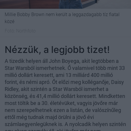
Millie Bobby Brown nem került a leggazdagabb tíz fiatal
közé
Fotó:
Northfoto
Nézzük, a legjobb tizet!
A tizedik helyen áll John Boyega, akit legtöbben a
Star Warsból ismerhetnek. Ő valamivel több mint 33
millió dollárt keresett, ami 13 milliárd 400 millió
forint, és némi apró. Őt előzi meg kolléganője, Daisy
Ridley, akit szintén a Star Warsból ismerhet a
közönség, és 41,4 millió dollárt keresett. Mindketten
most töltik be a 30. életévüket, vagyis jövőre már
nem szerepelhetnek ezen a listán, de valószínűleg
ettől még tudnak majd örülni a jövő évi
számlaegyenlegüknek is. A nyolcadik helyen szintén