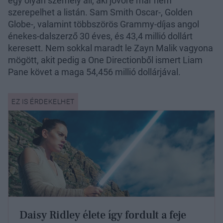
egy olyan személy áll, aki jövőre már nem
szerepelhet a listán. Sam Smith Oscar-, Golden
Globe-, valamint többszörös Grammy-díjas angol
énekes-dalszerző 30 éves, és 43,4 millió dollárt
keresett. Nem sokkal maradt le Zayn Malik vagyona
mögött, akit pedig a One Directionből ismert Liam
Pane követ a maga 54,456 millió dollárjával.
Daisy Ridley élete így fordult a feje