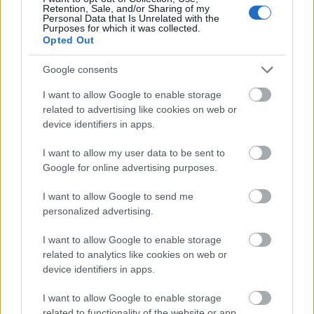
Retention, Sale, and/or Sharing of my
Rántsuk le a leplet arról, kik állhatnak a lista élén, de
Personal Data that Is Unrelated with the
Purposes for which it was collected.
előtte azért jegyezzük meg, hogy bár láthatóan
Opted Out
kevesebb a fiatal nő a listán, annak azért mégiscsak
örülünk, hogy a dobogósok között a nők magasabb
Google consents
arányban képviseltetik magukat.
Cara Delevingne
is
I want to allow Google to enable storage
idén szerepelhet utoljára a listán, a vagyonát 73,3
related to advertising like cookies on web or
millió dollárra becsülik. A második helyen pedig a
device identifiers in apps.
mindössze 27 éves
Dua Lipa
áll, aki idén nyáron a
Szigeten is bebizonyította, nem véletlenül a világ
I want to allow my user data to be sent to
egyik legnagyobb sztárja. A keresetét 79,4 millió
Google for online advertising purposes.
dollárra teszik. A lista élén pedig ki lehet most már
I want to allow Google to send me
következtetni, hogy ki áll:
personalized advertising.
Igen, Harry Styles az
I want to allow Google to enable storage
related to analytics like cookies on web or
Az énekes 28 éves, és 133,3 millió dollárra, azaz
device identifiers in apps.
54,4 milliárd forintnyi összegre becsülik a vagyonát.
2016-ban került fel először a gazdag fiatalok
I want to allow Google to enable storage
listájára.
related to functionality of the website or app.