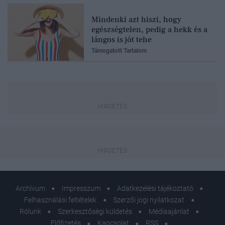
Mindenki azt hiszi, hogy
egészségtelen, pedig a hekk és a
lángos is jót tehe
Támogatott Tartalom
Archívum
Impresszum
Adatkezelési tájékoztató
Felhasználási feltételek
Szerzői jogi nyilatkozat
Rólunk
Szerkesztőségi küldetés
Médiaajánlat
Előfizetés
Kapcsolat
RSS