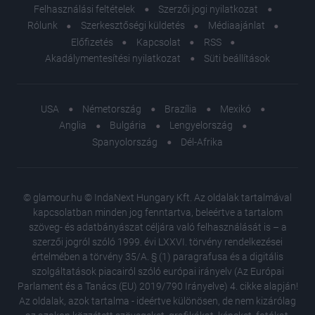
Felhasználási feltételek
Szerzői jogi nyilatkozat
Rólunk
Szerkesztőségi küldetés
Médiaajánlat
Előfizetés
Kapcsolat
RSS
Akadálymentesítési nyilatkozat
Süti beállítások
USA
Németország
Brazília
Mexikó
Anglia
Bulgária
Lengyelország
Spanyolország
Dél-Afrika
© glamour.hu © IndaNext Hungary Kft. Az oldalak tartalmával
kapcsolatban minden jog fenntartva, beleértve a tartalom
szöveg- és adatbányászat céljára való felhasználását is – a
szerzői jogról szóló 1999. évi LXXVI. törvény rendelkezései
értelmében a törvény 35/A. § (1) paragrafusa és a digitális
szolgáltatások piacairól szóló európai irányelv (Az Európai
Parlament és a Tanács (EU) 2019/790 Irányelve) 4. cikke alapján!
Az oldalak, azok tartalma - ideértve különösen, de nem kizárólag