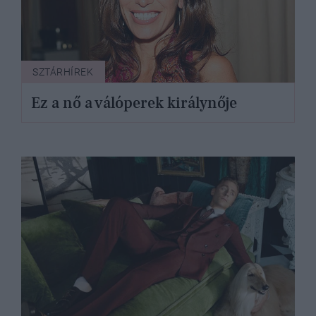
SZTÁRHÍREK
Ez a nő a válóperek királynője