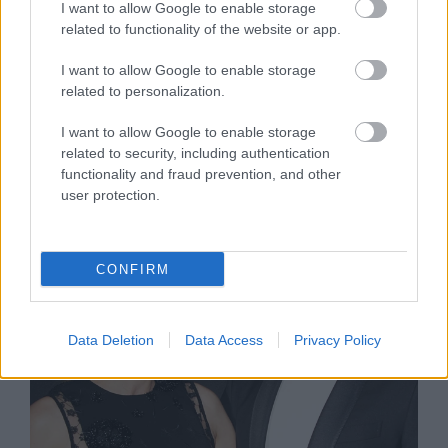
I want to allow Google to enable storage
related to functionality of the website or app.
I want to allow Google to enable storage
related to personalization.
SZTÁRHÍREK
I want to allow Google to enable storage
Ne! Lady Gaga és Taylor Kinney
related to security, including authentication
felbontották az eljegyzésüket
functionality and fraud prevention, and other
user protection.
CONFIRM
Data Deletion
Data Access
Privacy Policy