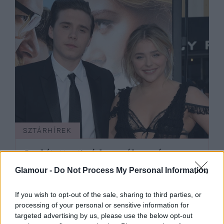
SZTÁRHÍREK
Szakított a tinédzser álompár -
Brooklyn Beckham facér
Glamour -
Do Not Process My Personal Information
If you wish to opt-out of the sale, sharing to third parties, or
processing of your personal or sensitive information for
targeted advertising by us, please use the below opt-out