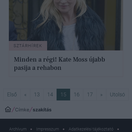
SZTÁRHÍREK
Minden a régi! Kate Moss újabb
pasija a rehabon
Első
Előző
Következő
Ut
Első
«
13
14
15
16
17
»
Utolsó
Címke
szakítás
Archívum
Impresszum
Adatkezelési tájékoztató