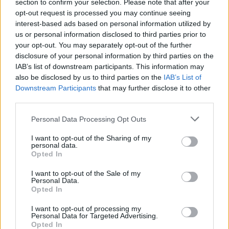
section to confirm your selection. Please note that after your
opt-out request is processed you may continue seeing
interest-based ads based on personal information utilized by
us or personal information disclosed to third parties prior to
your opt-out. You may separately opt-out of the further
disclosure of your personal information by third parties on the
IAB’s list of downstream participants. This information may
also be disclosed by us to third parties on the
IAB’s List of
Downstream Participants
that may further disclose it to other
third parties.
SZTÁROK
Please note that this website/app uses one or more Google
Personal Data Processing Opt Outs
services and may gather and store information including but
Ilyen dögös Diane Kruger piros,
not limited to your visit or usage behaviour. You may click to
I want to opt-out of the Sharing of my
personal data.
Baywatch fürdőruhában!
grant or deny consent to Google and its third-party tags to
Opted In
use your data for below specified purposes in below Google
consent section.
I want to opt-out of the Sale of my
Personal Data.
Opted In
I want to opt-out of processing my
Personal Data for Targeted Advertising.
Opted In