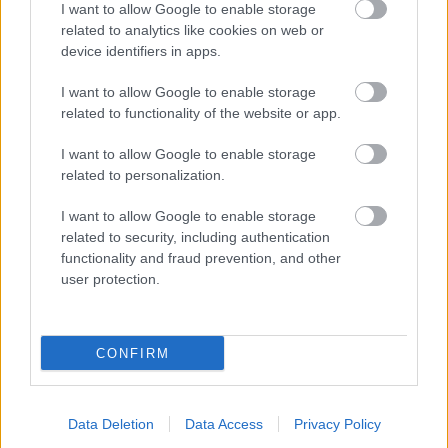
I want to allow Google to enable storage
related to analytics like cookies on web or
device identifiers in apps.
I want to allow Google to enable storage
related to functionality of the website or app.
ÉLETMÓD
I want to allow Google to enable storage
Mitől is lesz valaki modell? Milyen
related to personalization.
egy modell napja külföldön? - Fodor
I want to allow Google to enable storage
Klarissza a Visage models-től
related to security, including authentication
elmeséli
functionality and fraud prevention, and other
user protection.
CONFIRM
Data Deletion
Data Access
Privacy Policy