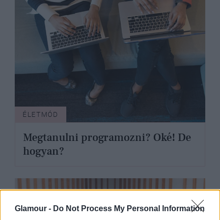
ÉLETMÓD
Megtanulni programozni? Oké! De
hogyan?
Glamour -
Do Not Process My Personal Information