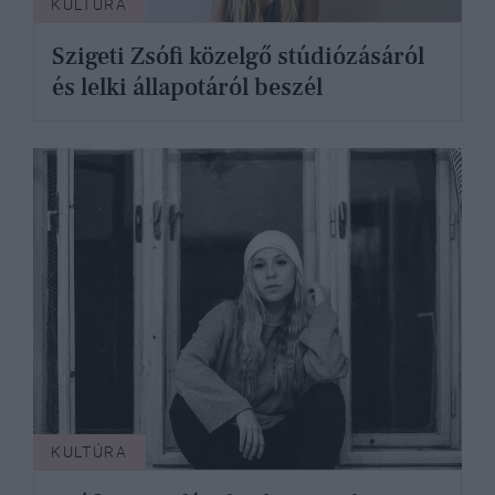
KULTÚRA
Szigeti Zsófi közelgő stúdiózásáról
és lelki állapotáról beszél
KULTÚRA