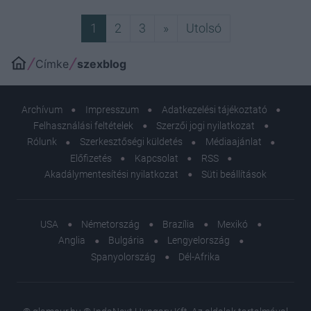
Következő
Utolsó
1
2
3
»
Utolsó
Címke
szexblog
Archívum
Impresszum
Adatkezelési tájékoztató
Felhasználási feltételek
Szerzői jogi nyilatkozat
Rólunk
Szerkesztőségi küldetés
Médiaajánlat
Előfizetés
Kapcsolat
RSS
Akadálymentesítési nyilatkozat
Süti beállítások
USA
Németország
Brazília
Mexikó
Anglia
Bulgária
Lengyelország
Spanyolország
Dél-Afrika