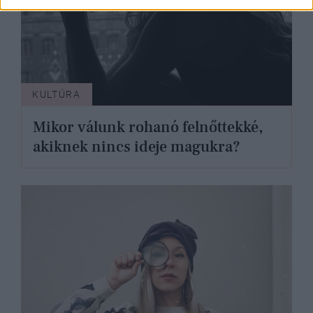
KULTÚRA
Mikor válunk rohanó felnőttekké,
akiknek nincs ideje magukra?