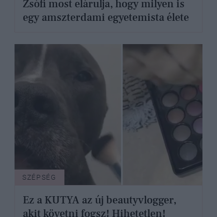
Zsófi most elárulja, hogy milyen is
egy amszterdami egyetemista élete
SZÉPSÉG
Ez a KUTYA az új beautyvlogger,
akit követni fogsz! Hihetetlen!