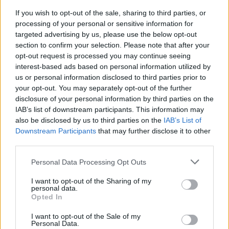
If you wish to opt-out of the sale, sharing to third parties, or
processing of your personal or sensitive information for
targeted advertising by us, please use the below opt-out
section to confirm your selection. Please note that after your
opt-out request is processed you may continue seeing
interest-based ads based on personal information utilized by
us or personal information disclosed to third parties prior to
your opt-out. You may separately opt-out of the further
KULTÚRA
disclosure of your personal information by third parties on the
IAB’s list of downstream participants. This information may
Szigeti Zsófi már nagyban
also be disclosed by us to third parties on the
IAB’s List of
Downstream Participants
that may further disclose it to other
készülődik marokkói utazására és
third parties.
budapesti koncertjére
Please note that this website/app uses one or more Google
Personal Data Processing Opt Outs
services and may gather and store information including but
not limited to your visit or usage behaviour. You may click to
I want to opt-out of the Sharing of my
personal data.
grant or deny consent to Google and its third-party tags to
Opted In
use your data for below specified purposes in below Google
consent section.
I want to opt-out of the Sale of my
Personal Data.