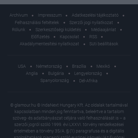
Archívum
Impresszum
Adatkezelési tájékoztató
Felhasználási feltételek
Szerzői jogi nyilatkozat
Rólunk
Szerkesztőségi küldetés
Médiaajánlat
Előfizetés
Kapcsolat
RSS
Akadálymentesítési nyilatkozat
Süti beállítások
USA
Németország
Brazília
Mexikó
Anglia
Bulgária
Lengyelország
Spanyolország
Dél-Afrika
© glamour.hu © IndaNext Hungary Kft. Az oldalak tartalmával
kapcsolatban minden jog fenntartva, beleértve a tartalom
szöveg- és adatbányászat céljára való felhasználását is – a
szerzői jogról szóló 1999. évi LXXVI. törvény rendelkezései
értelmében a törvény 35/A. § (1) paragrafusa és a digitális
szolgáltatások piacairól szóló európai irányelv (Az Európai