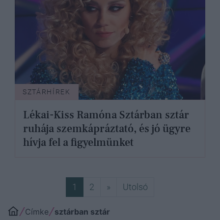
SZTÁRHÍREK
Lékai-Kiss Ramóna Sztárban sztár
ruhája szemkápráztató, és jó ügyre
hívja fel a figyelmünket
Következő
Utolsó
1
2
»
Utolsó
Címke
sztárban sztár