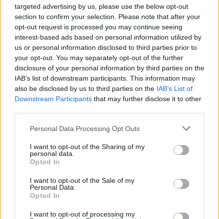
Sztárban Sztár All Stars második
targeted advertising by us, please use the below opt-out
adásában
section to confirm your selection. Please note that after your
opt-out request is processed you may continue seeing
interest-based ads based on personal information utilized by
us or personal information disclosed to third parties prior to
your opt-out. You may separately opt-out of the further
disclosure of your personal information by third parties on the
IAB’s list of downstream participants. This information may
also be disclosed by us to third parties on the
IAB’s List of
Downstream Participants
that may further disclose it to other
third parties.
Please note that this website/app uses one or more Google
Personal Data Processing Opt Outs
services and may gather and store information including but
not limited to your visit or usage behaviour. You may click to
I want to opt-out of the Sharing of my
personal data.
grant or deny consent to Google and its third-party tags to
Opted In
use your data for below specified purposes in below Google
KULTÚRA
consent section.
I want to opt-out of the Sale of my
Personal Data.
Opted In
Bővelkedett meglepetésekben a
Sztárban sztár All Stars: hatalmas
I want to opt-out of processing my