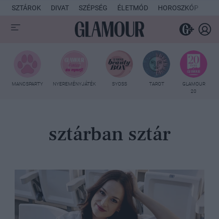
SZTÁROK
DIVAT
SZÉPSÉG
ÉLETMÓD
HOROSZKÓP
KU
MANCSPARTY
NYEREMÉNYJÁTÉK
SYOSS
TAROT
GLAMOUR
20
sztárban sztár