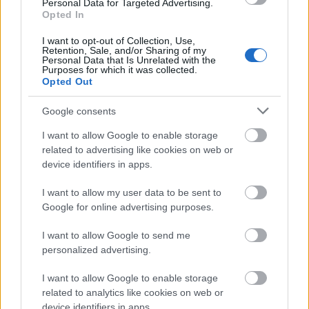
Personal Data for Targeted Advertising.
nevek estek ki a versenyből
Opted In
I want to opt-out of Collection, Use,
Retention, Sale, and/or Sharing of my
Personal Data that Is Unrelated with the
Purposes for which it was collected.
Opted Out
Google consents
I want to allow Google to enable storage
related to advertising like cookies on web or
device identifiers in apps.
I want to allow my user data to be sent to
SZTÁRHÍREK
Google for online advertising purposes.
Sztárban sztár All Stars: Hófehérben
I want to allow Google to send me
tündökölt Liptai Claudia - Egy
personalized advertising.
elegáns és légies darabot
I want to allow Google to enable storage
választottak Kiss Márk stylisttal
related to analytics like cookies on web or
device identifiers in apps.