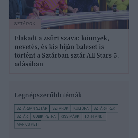
SZTÁROK
Elakadt a zsűri szava: könnyek,
nevetés, és kis híján baleset is
történt a Sztárban sztár All Stars 5.
adásában
Legnépszerűbb témák
SZTÁRBAN SZTÁR
SZTÁROK
KULTÚRA
SZTÁRHÍREK
SZTÁR
GUBIK PETRA
KISS MÁRK
TÓTH ANDI
MARICS PETI