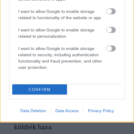
I want to allow Google to enable storage
related to functionality of the website or app.
I want to allow Google to enable storage
related to personalization.
I want to allow Google to enable storage
related to security, including authentication
functionality and fraud prevention, and other
user protection.
CONFIRM
KULTÚRA
Könnyes búcsú: a Sztárban Sztár
Data Deletion
Data Access
Privacy Policy
leszek! egyik legszebb hangját
küldték haza