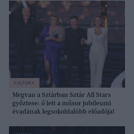
KULTÚRA
Megvan a Sztárban Sztár All Stars
győztese: ő lett a műsor jubileumi
évadának legsokoldalúbb előadója!