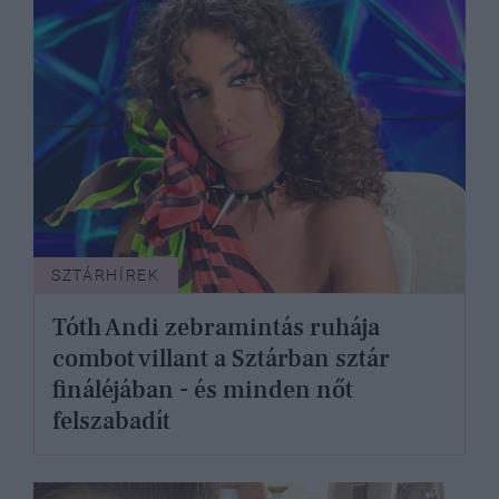
SZTÁRHÍREK
Tóth Andi zebramintás ruhája
combot villant a Sztárban sztár
fináléjában - és minden nőt
felszabadít