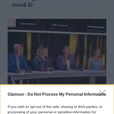
esnek ki
DIVAT
Glamour -
Do Not Process My Personal Information
Liptai Claudia cowgirlnek öltözött:
tetőtől talpig farmerben tündökölt a
If you wish to opt-out of the sale, sharing to third parties, or
processing of your personal or sensitive information for