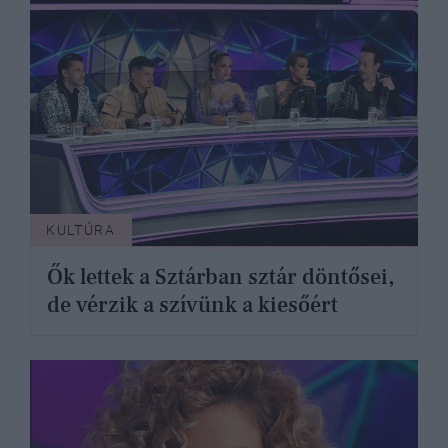
KULTÚRA
Ők lettek a Sztárban sztár döntősei,
de vérzik a szívünk a kiesőért