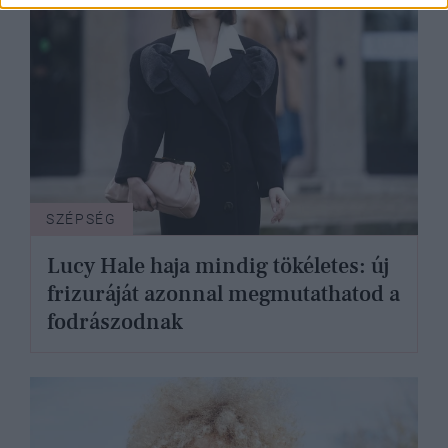
SZÉPSÉG
Lucy Hale haja mindig tökéletes: új
frizuráját azonnal megmutathatod a
fodrászodnak