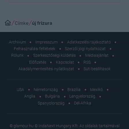
Címke
új frizura
Archívum
Impresszum
Adatkezelési tájékoztató
Felhasználási feltételek
Szerzői jogi nyilatkozat
Rólunk
Szerkesztőségi küldetés
Médiaajánlat
Előfizetés
Kapcsolat
RSS
Akadálymentesítési nyilatkozat
Süti beállítások
USA
Németország
Brazília
Mexikó
Anglia
Bulgária
Lengyelország
Spanyolország
Dél-Afrika
© glamour.hu © IndaNext Hungary Kft. Az oldalak tartalmával