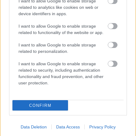
I want to allow Google to enable storage
related to analytics like cookies on web or
device identifiers in apps.
I want to allow Google to enable storage
related to functionality of the website or app.
I want to allow Google to enable storage
related to personalization.
I want to allow Google to enable storage
related to security, including authentication
functionality and fraud prevention, and other
SZÉPSÉG
user protection.
3 ok, amiért érdemes a rövid haj
mellett döntened
CONFIRM
Data Deletion
Data Access
Privacy Policy