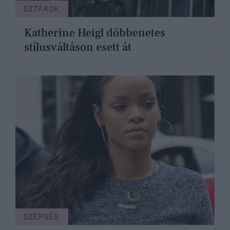
SZTÁROK
Katherine Heigl döbbenetes
stílusváltáson esett át
SZÉPSÉG