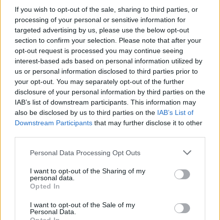
Florence Pugh-t hirtelen fel sem
If you wish to opt-out of the sale, sharing to third parties, or
ismertük frufruval
processing of your personal or sensitive information for
targeted advertising by us, please use the below opt-out
section to confirm your selection. Please note that after your
opt-out request is processed you may continue seeing
interest-based ads based on personal information utilized by
us or personal information disclosed to third parties prior to
your opt-out. You may separately opt-out of the further
disclosure of your personal information by third parties on the
IAB’s list of downstream participants. This information may
also be disclosed by us to third parties on the
IAB’s List of
Downstream Participants
that may further disclose it to other
third parties.
Please note that this website/app uses one or more Google
Personal Data Processing Opt Outs
services and may gather and store information including but
not limited to your visit or usage behaviour. You may click to
I want to opt-out of the Sharing of my
SZÉPSÉG
personal data.
grant or deny consent to Google and its third-party tags to
Opted In
use your data for below specified purposes in below Google
Ezek a sztárok bebizonyították,
consent section.
I want to opt-out of the Sale of my
hogy egy új frizura teljesen
Personal Data.