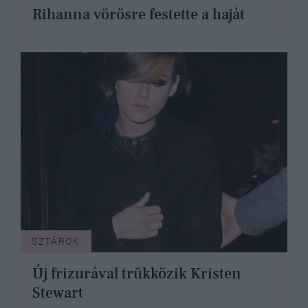
Rihanna vörösre festette a haját
SZTÁROK
Új frizurával trükközik Kristen
Stewart