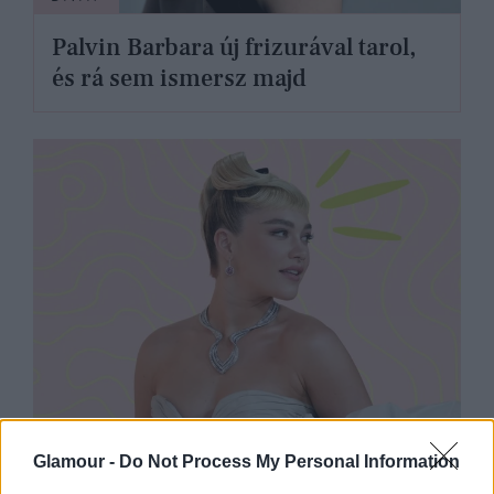
Palvin Barbara új frizurával tarol,
és rá sem ismersz majd
SZÉPSÉG
Glamour -
Do Not Process My Personal Information