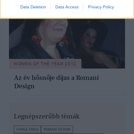
Data Deletion
Data Access
Privacy Policy
WOMEN OF THE YEAR 2012
Az év hősnője díjas a Romani
Design
Legnépszerűbb témák
VARGA ERIKA
ROMANI DESIGN