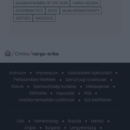
GLAMOUR WOMEN OF THE YEAR
VARGA HELENA
DIVATBEMUTATÓ
DIVAT
SILAN AROMATHERAPY
SZÉPSÉG
MASSZÁZS
Címke
varga-erika
Archívum
Impresszum
Adatkezelési tájékoztató
Felhasználási feltételek
Szerzői jogi nyilatkozat
Rólunk
Szerkesztőségi küldetés
Médiaajánlat
Előfizetés
Kapcsolat
RSS
Akadálymentesítési nyilatkozat
Süti beállítások
USA
Németország
Brazília
Mexikó
Anglia
Bulgária
Lengyelország