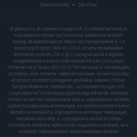
Spanyolország
Dél-Afrika
© glamour.hu © IndaNext Hungary Kft. Az oldalak tartalmával
kapcsolatban minden jog fenntartva, beleértve a tartalom
szöveg- és adatbányászat céljára való felhasználását is – a
szerzői jogról szóló 1999. évi LXXVI. törvény rendelkezései
értelmében a törvény 35/A. § (1) paragrafusa és a digitális
szolgáltatások piacairól szóló európai irányelv (Az Európai
Parlament és a Tanács (EU) 2019/790 Irányelve) 4. cikke alapján!
Az oldalak, azok tartalma - ideértve különösen, de nem kizárólag
az azokon közzétett szövegeket, grafikákat, képeket, fotókat,
hangfelvételeket és videókat stb. - az IndaNext Hungary Kft.
("Jogtulajdonos") kizárólagos jogosultsága alá esnek. Mindezek
minden és bármely felhasználása csak a Jogtulajdonos előzetes
írásbeli hozzájárulásával lehetséges. Az oldalról kivezető linkeken
elérhető tartalmakért a Jogtulajdonos semmilyen felelősséget,
helytállást nem vállal. A Jogtulajdonos pontos és hiteles
információk közlésére, tájékoztatás megadására törekszik, de a
közlésből, tájékoztatásból fakadó esetleges károkért