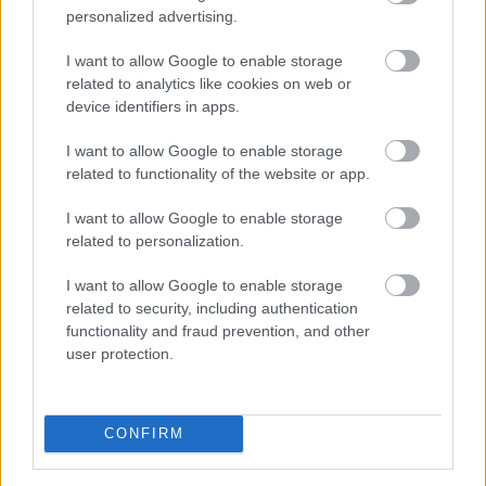
A 2012-es év hősnői, a Romani
personalized advertising.
Design életében hatalmas változások
I want to allow Google to enable storage
történtek a Women of the Year gála
related to analytics like cookies on web or
óta
device identifiers in apps.
I want to allow Google to enable storage
related to functionality of the website or app.
I want to allow Google to enable storage
related to personalization.
I want to allow Google to enable storage
related to security, including authentication
functionality and fraud prevention, and other
user protection.
DIVAT
A divat közelebb hoz! - a Romani
CONFIRM
Design új kollekciója