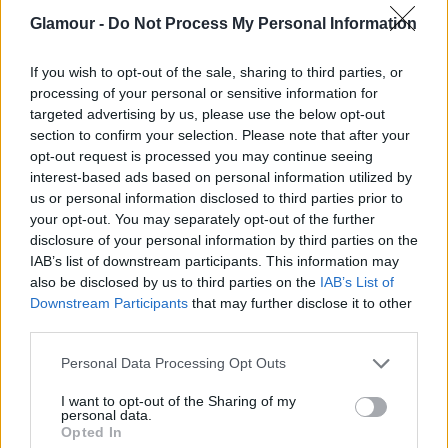
Glamour -
Do Not Process My Personal Information
If you wish to opt-out of the sale, sharing to third parties, or
processing of your personal or sensitive information for
DIVAT
targeted advertising by us, please use the below opt-out
section to confirm your selection. Please note that after your
A Romani Design új kollekciója újra
opt-out request is processed you may continue seeing
megmutatta a roma kultúra értékeit
interest-based ads based on personal information utilized by
us or personal information disclosed to third parties prior to
your opt-out. You may separately opt-out of the further
disclosure of your personal information by third parties on the
IAB’s list of downstream participants. This information may
also be disclosed by us to third parties on the
IAB’s List of
Downstream Participants
that may further disclose it to other
third parties.
Please note that this website/app uses one or more Google
Personal Data Processing Opt Outs
services and may gather and store information including but
not limited to your visit or usage behaviour. You may click to
I want to opt-out of the Sharing of my
personal data.
grant or deny consent to Google and its third-party tags to
Opted In
use your data for below specified purposes in below Google