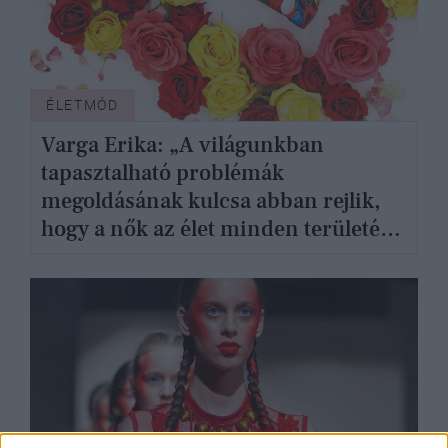
ÉLETMÓD
Varga Erika: „A világunkban
tapasztalható problémák
megoldásának kulcsa abban rejlik,
hogy a nők az élet minden területén
nagyobb teret, több lehetőséget
kapjanak”