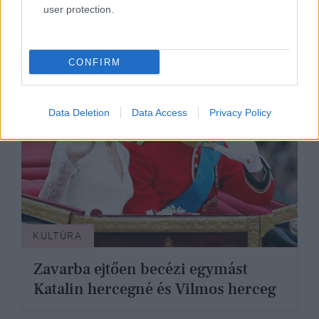
fotóján?
user protection.
CONFIRM
Data Deletion
Data Access
Privacy Policy
KULTÚRA
Zavarba ejtően becézi egymást
Katalin hercegné és Vilmos herceg