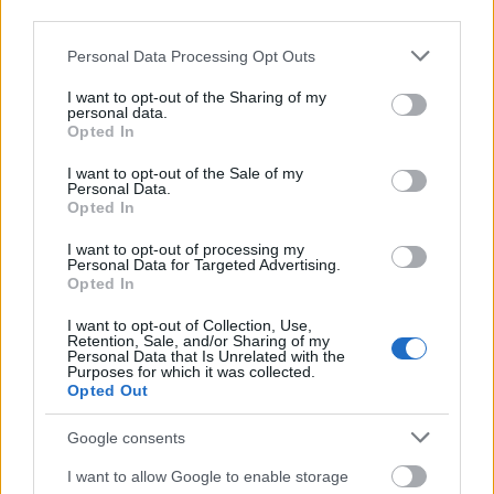
Katalin hercegné köszöntése helyett
third parties.
szomorú üzenetet tett közzé Vilmos
Please note that this website/app uses one or more Google
Personal Data Processing Opt Outs
herceg
services and may gather and store information including but
not limited to your visit or usage behaviour. You may click to
I want to opt-out of the Sharing of my
personal data.
grant or deny consent to Google and its third-party tags to
Opted In
use your data for below specified purposes in below Google
consent section.
I want to opt-out of the Sale of my
Personal Data.
Opted In
I want to opt-out of processing my
Personal Data for Targeted Advertising.
Opted In
I want to opt-out of Collection, Use,
Retention, Sale, and/or Sharing of my
Personal Data that Is Unrelated with the
Purposes for which it was collected.
KULTÚRA
Opted Out
Mi igaz A korona 6. évadából és mi
Google consents
az, ami elég kemény ferdítés?
I want to allow Google to enable storage
Mutatjuk