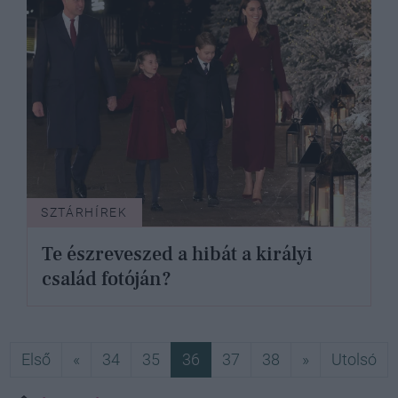
SZTÁRHÍREK
Te észreveszed a hibát a királyi
család fotóján?
Első
Előző
Következő
Ut
Első
«
34
35
36
37
38
»
Utolsó