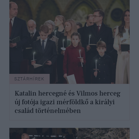
SZTÁRHÍREK
Katalin hercegné és Vilmos herceg
új fotója igazi mérföldkő a királyi
család történelmében