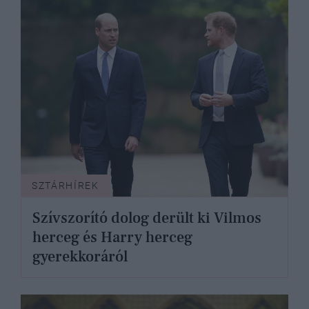
SZTÁRHÍREK
Szívszorító dolog derült ki Vilmos
herceg és Harry herceg
gyerekkoráról