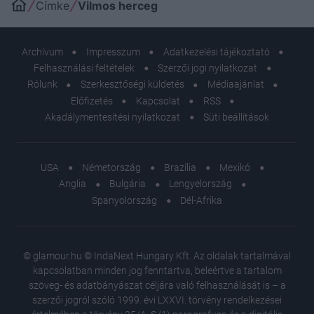
Címke
Vilmos herceg
Archívum
Impresszum
Adatkezelési tájékoztató
Felhasználási feltételek
Szerzői jogi nyilatkozat
Rólunk
Szerkesztőségi küldetés
Médiaajánlat
Előfizetés
Kapcsolat
RSS
Akadálymentesítési nyilatkozat
Süti beállítások
USA
Németország
Brazília
Mexikó
Anglia
Bulgária
Lengyelország
Spanyolország
Dél-Afrika
© glamour.hu © IndaNext Hungary Kft. Az oldalak tartalmával
kapcsolatban minden jog fenntartva, beleértve a tartalom
szöveg- és adatbányászat céljára való felhasználását is – a
szerzői jogról szóló 1999. évi LXXVI. törvény rendelkezései