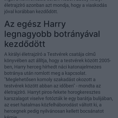
életrajzíró azonban azt mondja, hogy a viaskodás
jóval korábban kezdődött.
Az egész Harry
legnagyobb botrányával
kezdődött
A királyi életrajzíró a Testvérek csatája című
könyvében azt állítja, hogy a testvérek között 2005-
ben, Harry herceg hírhedt náci katonajelmezes
botránya után romlott meg a kapcsolat.
"Meglehetősen komoly szakadást okozott a
testvérek között abban az időben" - mondta az
életrajzíró. Harryt piros-fekete horogkeresztes
karszalagot viselve fotózták le egy barátja bulijában,
az eset hatalmas közfelháborodást váltott ki, a
hercegnek pedig nyilvánosan kellett bocsánatot
kérnie.