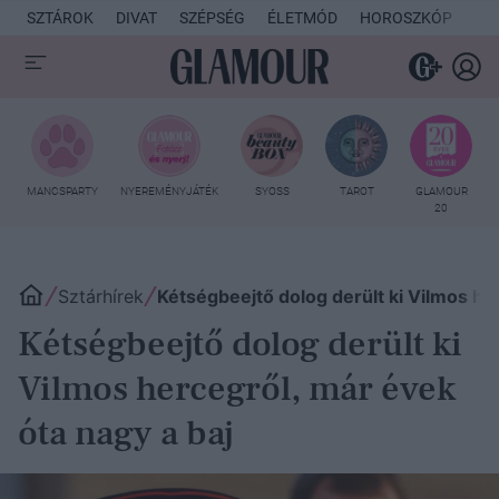
SZTÁROK
DIVAT
SZÉPSÉG
ÉLETMÓD
HOROSZKÓP
KU
MANCSPARTY
NYEREMÉNYJÁTÉK
SYOSS
TAROT
GLAMOUR
20
Sztárhírek
Kétségbeejtő dolog derült ki Vilmos he
Kétségbeejtő dolog derült ki
Vilmos hercegről, már évek
óta nagy a baj