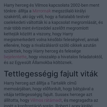
Harry herceg és Vilmos kapcsolata 2002-ben ment
tönkre- állítja a
Mirrornak
megszólaló királyi
szakértő, aki úgy véli, hogy a fiatalabb testvér
cselekedeti váltották ki a kapcsolat megromlását, és
már több mint évtizeddel azelőtt megromlott
kettejük között a viszony, hogy Harry
megismerkedett volna későbbi feleségével, annak
ellenére, hogy a rivalizálásról szóló cikkek azután
születtek, hogy Harry herceg és felesége
bejelentette
, hogy visszalép a hivatalos feladatoktól,
és az Egyesült Államokba költöznek.
Tettlegességig fajult viták
Harry herceg azt állítja a Tartalék című
memoárjában, hogy előfordult, hogy bátyjával a
vitája tettlegességig fajult. Sussex hercege azt
állította, hogy
Vilmos rátámadt
, és megragadta az
ingét a konfrontáció során. Robert Lacey királyi