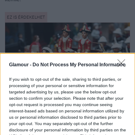
Glamour -
Do Not Process My Personal Information
If you wish to opt-out of the sale, sharing to third parties, or
processing of your personal or sensitive information for
targeted advertising by us, please use the below opt-out
section to confirm your selection. Please note that after your
Ballépések és titkok, amiket a királyi
opt-out request is processed you may continue seeing
család meg nem történté tenne
interest-based ads based on personal information utilized by
us or personal information disclosed to third parties prior to
your opt-out. You may separately opt-out of the further
disclosure of your personal information by third parties on the
Élete legnagyobb hibája