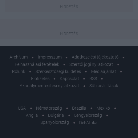
Archívum
Impresszum
Adatkezelési tájékoztató
Felhasználási feltételek
Szerzői jogi nyilatkozat
Rólunk
Szerkesztőségi küldetés
Médiaajánlat
Előfizetés
Kapcsolat
RSS
Akadálymentesítési nyilatkozat
Süti beállítások
USA
Németország
Brazília
Mexikó
Anglia
Bulgária
Lengyelország
Spanyolország
Dél-Afrika