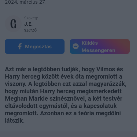
2024. március 27.
Szöveg:
J.E.
szerző
Küldés
Megosztás
Messengeren
Azt már a legtöbben tudják, hogy Vilmos és
Harry herceg között évek óta megromlott a
viszony. A legtöbben ezt azzal magyarázzák,
hogy miután Harry herceg megismerkedett
Meghan Markle színésznővel, a két testvér
eltávolodott egymástól, és a kapcsolatuk
megromlott. Azonban ez a teória megdőlni
látszik.