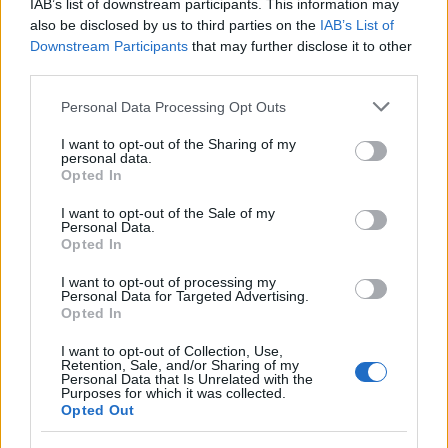
IAB’s list of downstream participants. This information may
also be disclosed by us to third parties on the
IAB’s List of
Harry később a Harry és Meghan című Netflix-
Downstream Participants
that may further disclose it to other
dokumentumfilmjében beszélt az esetről, és azt
third parties.
mondta:
"Valószínűleg ez volt életem egyik
Please note that this website/app uses one or more Google
legnagyobb hibája. Nagyon szégyelltem magam
Personal Data Processing Opt Outs
services and may gather and store information including but
utána."
- mondta, és arról is beszélt, hogy utána mi
not limited to your visit or usage behaviour. You may click to
I want to opt-out of the Sharing of my
mindent tett, hogy jobban megértse, és helyrehozza
personal data.
grant or deny consent to Google and its third-party tags to
Opted In
a hibáját. "
Leültem és beszéltem a londoni főrabbival,
use your data for below specified purposes in below Google
ami nagy hatással volt rám. Elmentem Berlinbe, és
consent section.
I want to opt-out of the Sale of my
beszéltem egy holokauszt-túlélővel"
- mondta, és
Personal Data.
Opted In
hozzátette, hogy rengeteget tanult a hibáiból.
I want to opt-out of processing my
Megromlott a kapcsolat
Personal Data for Targeted Advertising.
Opted In
Azonban az életrajzíró szerint ez nem volt elég
I want to opt-out of Collection, Use,
ahhoz, hogy a testvérek közötti konfliktust
Retention, Sale, and/or Sharing of my
Personal Data that Is Unrelated with the
megoldják. Lacey szerint az idősebb testvér, a
Purposes for which it was collected.
trónörökös feladata az volt, hogy tökéletes legyen,
Opted Out
függetlenül attól, hogy valójában az volt-e, a