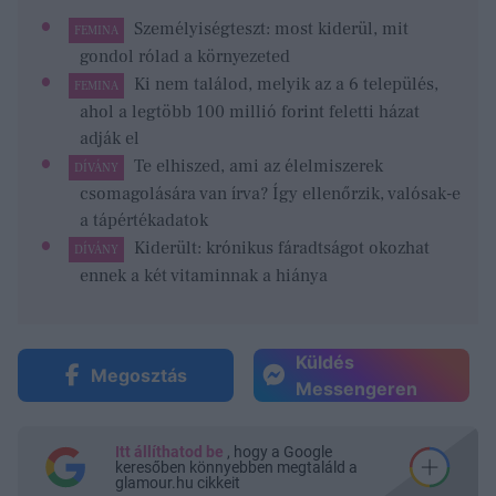
Személyiségteszt: most kiderül, mit
FEMINA
gondol rólad a környezeted
Ki nem találod, melyik az a 6 település,
FEMINA
ahol a legtöbb 100 millió forint feletti házat
adják el
Te elhiszed, ami az élelmiszerek
DÍVÁNY
csomagolására van írva? Így ellenőrzik, valósak-e
a tápértékadatok
Kiderült: krónikus fáradtságot okozhat
DÍVÁNY
ennek a két vitaminnak a hiánya
Küldés
Megosztás
Messengeren
Itt állíthatod be
, hogy a Google
keresőben könnyebben megtaláld a
glamour.hu cikkeit