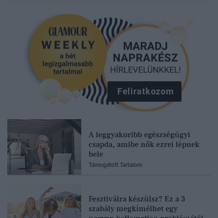
Feliratkozom
A leggyakoribb egészségügyi
csapda, amibe nők ezrei lépnek
bele
Támogatott Tartalom
Fesztiválra készülsz? Ez a 3
szabály megkímélhet egy