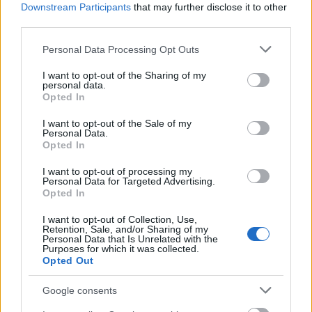
Downstream Participants
that may further disclose it to other
third parties.
Please note that this website/app uses one or more Google
Personal Data Processing Opt Outs
services and may gather and store information including but
not limited to your visit or usage behaviour. You may click to
I want to opt-out of the Sharing of my
personal data.
grant or deny consent to Google and its third-party tags to
Fotó:
Thinkstock
Opted In
use your data for below specified purposes in below Google
consent section.
I want to opt-out of the Sale of my
Personal Data.
Opted In
I want to opt-out of processing my
Personal Data for Targeted Advertising.
Opted In
I want to opt-out of Collection, Use,
Retention, Sale, and/or Sharing of my
Personal Data that Is Unrelated with the
Purposes for which it was collected.
Opted Out
Google consents