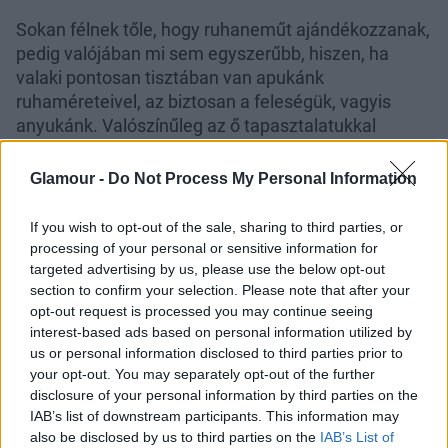
Sokan félnek tőle, hogy ruhaneműt ajándékozzanak,
pedig valójában mi sem egyszerűbb, hiszen, ha
valaki pontosan tisztában van apukánk
ruhaméreteivel, az biztosan a feleségük, vagyis
anyukánk. Valószínűleg az ő tapasztalatukkal
látatlanban is tökéletesen apukánkra illő pulóvert,
inget, vagy akár kalapot tudunk vásárolni.
Glamour -
Do Not Process My Personal Information
If you wish to opt-out of the sale, sharing to third parties, or
processing of your personal or sensitive information for
targeted advertising by us, please use the below opt-out
section to confirm your selection. Please note that after your
opt-out request is processed you may continue seeing
interest-based ads based on personal information utilized by
us or personal information disclosed to third parties prior to
your opt-out. You may separately opt-out of the further
disclosure of your personal information by third parties on the
IAB’s list of downstream participants. This information may
also be disclosed by us to third parties on the
IAB’s List of