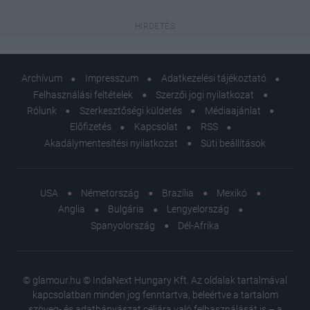
Archívum
Impresszum
Adatkezelési tájékoztató
Felhasználási feltételek
Szerzői jogi nyilatkozat
Rólunk
Szerkesztőségi küldetés
Médiaajánlat
Előfizetés
Kapcsolat
RSS
Akadálymentesítési nyilatkozat
Süti beállítások
USA
Németország
Brazília
Mexikó
Anglia
Bulgária
Lengyelország
Spanyolország
Dél-Afrika
© glamour.hu © IndaNext Hungary Kft. Az oldalak tartalmával
kapcsolatban minden jog fenntartva, beleértve a tartalom
szöveg- és adatbányászat céljára való felhasználását is – a