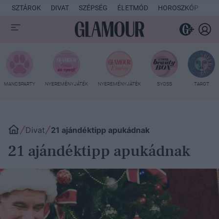
SZTÁROK
DIVAT
SZÉPSÉG
ÉLETMÓD
HOROSZKÓP
KU
MANCSPARTY
NYEREMÉNYJÁTÉK
NYEREMÉNYJÁTÉK
SYOSS
TAROT
Divat
21 ajándéktipp apukádnak
21 ajándéktipp apukádnak