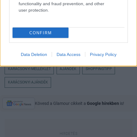
functionality and fraud prevention, and other
user protection.
CONFIRM
Data Deletion
Data Access
Privacy Policy
KARÁCSONYI MELLÉKLET
AJÁNDÉK
SHOPPINGTIPP
KARÁCSONYI AJÁNDÉK
Kövesd a Glamour cikkeit a
Google hírekben
is!