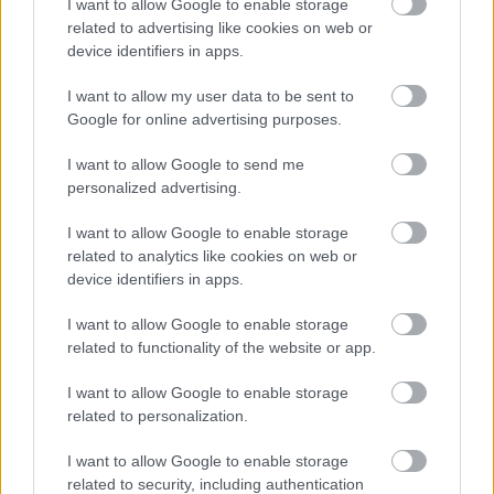
I want to allow Google to enable storage
related to advertising like cookies on web or
device identifiers in apps.
I want to allow my user data to be sent to
Google for online advertising purposes.
I want to allow Google to send me
personalized advertising.
I want to allow Google to enable storage
related to analytics like cookies on web or
device identifiers in apps.
Küldés
Megosztás
Messengeren
I want to allow Google to enable storage
related to functionality of the website or app.
Itt állíthatod be
, hogy a Google
keresőben könnyebben megtaláld a
I want to allow Google to enable storage
glamour.hu cikkeit
related to personalization.
I want to allow Google to enable storage
related to security, including authentication