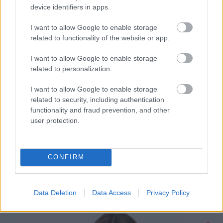
device identifiers in apps.
I want to allow Google to enable storage
related to functionality of the website or app.
I want to allow Google to enable storage
related to personalization.
I want to allow Google to enable storage
Ezt olvastad már?
10 menő táska az
related to security, including authentication
iskolakezdéshez 10 000 Ft alatt!
functionality and fraud prevention, and other
user protection.
Mindegy, hogy vagányan formabontó, vagy a szolid
elegancia híve: a nagybetűs Nő gardróbjából nem
hiányozhat egy Kiss My Dress ruha! A kis fekete
CONFIRM
minden "árnyalata" és a kollekció bravúros
vonalvezetésű modelljei között ugyanúgy
megtalálhatóak az alkalmi viseletek és a
Data Deletion
Data Access
Privacy Policy
hétköznapoknak is kifinomult bájt kölcsönző ruhák.