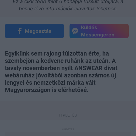
Ez a cikk több mint 6 hónapja frissült utoljára, a
benne lévő információk elavultak lehetnek.
Küldés
Megosztás
Messengeren
Egyikünk sem rajong túlzottan érte, ha
szembejön a kedvenc ruhánk az utcán. A
tavaly novemberben nyílt ANSWEAR divat
webáruház jóvoltából azonban számos új
lengyel és nemzetközi márka vált
Magyarországon is elérhetővé.