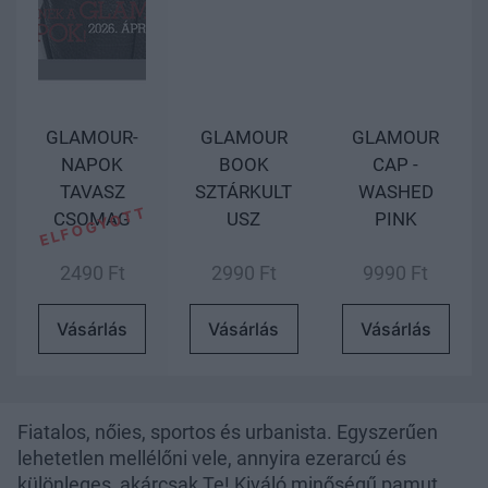
GLAMOUR-
GLAMOUR
GLAMOUR
NAPOK
BOOK
CAP -
TAVASZ
SZTÁRKULT
WASHED
CSOMAG
USZ
PINK
2490 Ft
2990 Ft
9990 Ft
Vásárlás
Vásárlás
Vásárlás
Fiatalos, nőies, sportos és urbanista. Egyszerűen
lehetetlen mellélőni vele, annyira ezerarcú és
különleges, akárcsak Te! Kiváló minőségű pamut