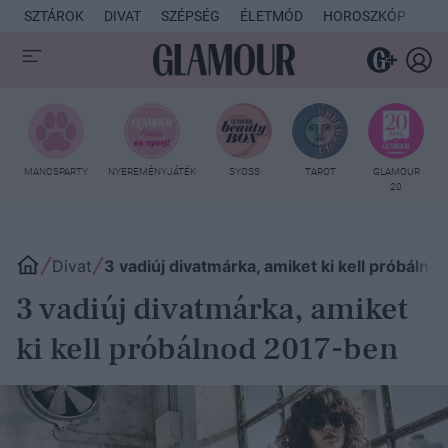
SZTÁROK
DIVAT
SZÉPSÉG
ÉLETMÓD
HOROSZKÓP
KU
MANCSPARTY
NYEREMÉNYJÁTÉK
SYOSS
TAROT
GLAMOUR
20
Divat
3 vadiúj divatmárka, amiket ki kell próbáln
3 vadiúj divatmárka, amiket
ki kell próbálnod 2017-ben