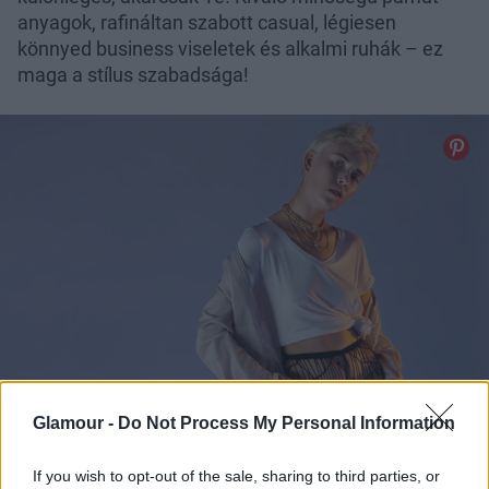
anyagok, rafináltan szabott casual, légiesen
könnyed business viseletek és alkalmi ruhák – ez
maga a stílus szabadsága!
Glamour -
Do Not Process My Personal Information
If you wish to opt-out of the sale, sharing to third parties, or