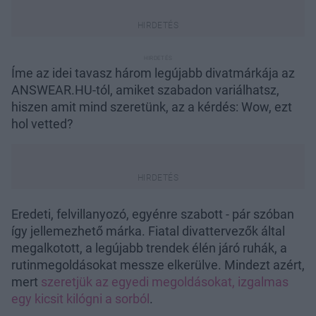
Íme az idei tavasz három legújabb divatmárkája az
ANSWEAR.HU-tól, amiket szabadon variálhatsz,
hiszen amit mind szeretünk, az a kérdés: Wow, ezt
hol vetted?
Eredeti, felvillanyozó, egyénre szabott - pár szóban
így jellemezhető márka. Fiatal divattervezők által
megalkotott, a legújabb trendek élén járó ruhák, a
rutinmegoldásokat messze elkerülve. Mindezt azért,
mert
szeretjük az egyedi megoldásokat, izgalmas
egy kicsit kilógni a sorból
.