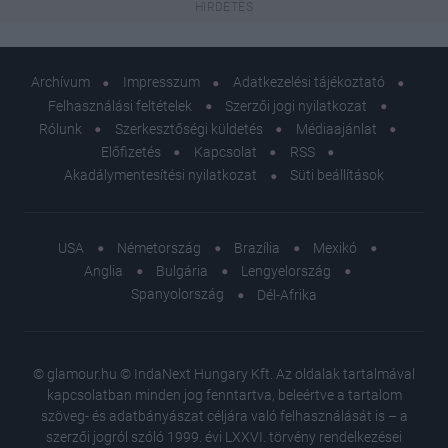
Archívum
Impresszum
Adatkezelési tájékoztató
Felhasználási feltételek
Szerzői jogi nyilatkozat
Rólunk
Szerkesztőségi küldetés
Médiaajánlat
Előfizetés
Kapcsolat
RSS
Akadálymentesítési nyilatkozat
Süti beállítások
USA
Németország
Brazília
Mexikó
Anglia
Bulgária
Lengyelország
Spanyolország
Dél-Afrika
© glamour.hu © IndaNext Hungary Kft. Az oldalak tartalmával
kapcsolatban minden jog fenntartva, beleértve a tartalom
szöveg- és adatbányászat céljára való felhasználását is – a
szerzői jogról szóló 1999. évi LXXVI. törvény rendelkezései