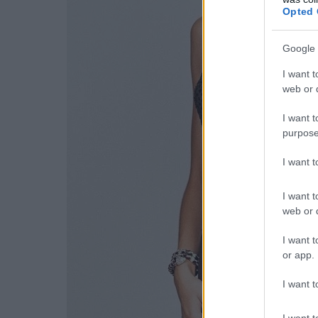
Opted 
Google 
I want t
web or d
I want t
purpose
I want 
I want t
web or d
I want t
or app.
I want t
I want t