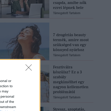
csapda, amibe nők
ezrei lépnek bele
Támogatott Tartalom
7 drogériás beauty
termék, amire most
szükséged van egy
könnyed nyárhoz
Támogatott Tartalom
Fesztiválra
készülsz? Ez a 3
szabály
sonal or
megkímélhet egy
ection to
nagyon kellemetlen
ou may
problémától
 personal
Támogatott Tartalom
out of the
 downstream
Stressz, szoptatás,