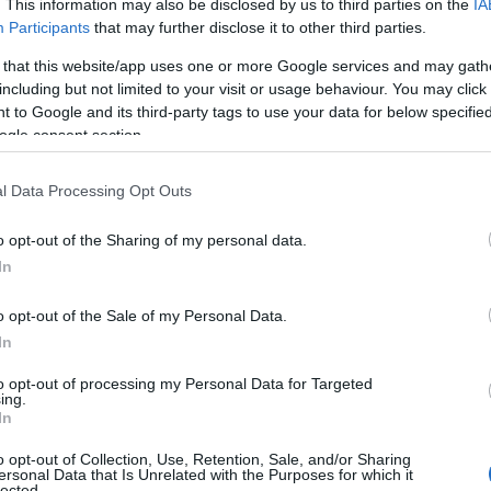
mas megismerni – komoly üzenetet is
. This information may also be disclosed by us to third parties on the
IA
Participants
that may further disclose it to other third parties.
 that this website/app uses one or more Google services and may gath
ását? Viselj használt, klasszikus
including but not limited to your visit or usage behaviour. You may click 
egjelenései:
 to Google and its third-party tags to use your data for below specifi
ogle consent section.
reen Carpet Fashion Awards
tt 1996-ból. Az áttetsző, ékszerekkel
ször Anna K. viselte a kifutón.
l Data Processing Opt Outs
o opt-out of the Sharing of my personal data.
In
o opt-out of the Sale of my Personal Data.
In
to opt-out of processing my Personal Data for Targeted
ing.
In
o opt-out of Collection, Use, Retention, Sale, and/or Sharing
ersonal Data that Is Unrelated with the Purposes for which it
lected.