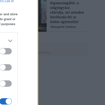
B’s List of
fogamzásgátló: a
nőgyógyász
elárulja, mi minden
er and store
boríthatja fel az
to grant or
intim egyensúlyt
ed purposes
Támogatott Tartalom