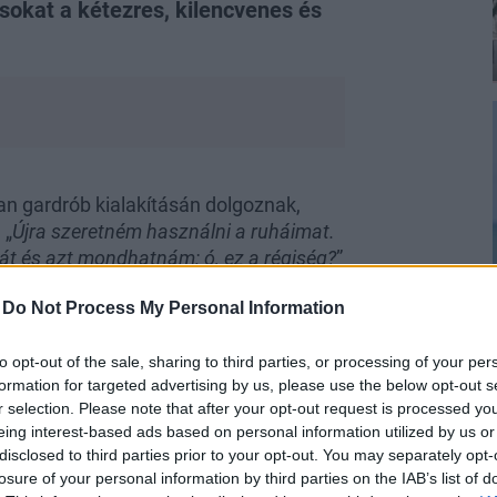
okat a kétezres, kilencvenes és
an gardrób kialakításán dolgoznak,
 „
Újra szeretném használni a ruháimat.
át és azt mondhatnám: ó, ez a régiség?
”
-
Do Not Process My Personal Information
to opt-out of the sale, sharing to third parties, or processing of your per
formation for targeted advertising by us, please use the below opt-out s
r selection. Please note that after your opt-out request is processed y
eing interest-based ads based on personal information utilized by us or
re gyakrabban láthatjuk vintage
disclosed to third parties prior to your opt-out. You may separately opt-
ig – amellett, hogy minden ruhának
losure of your personal information by third parties on the IAB’s list of