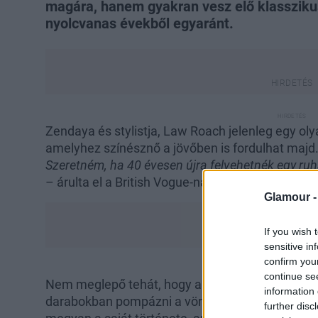
magára, hanem gyakran vesz elő klasszikus
nyolcvanas évekből egyaránt.
Zendaya és stylistja, Law Roach jelenleg egy oly
amelyhez színésznő a jövőben is fordulhat majd.
Szeretném, ha 40 évesen újra felvehetnék egy ruh
– árulta el a British Vogue-nak.
Glamour 
If you wish 
sensitive in
confirm you
continue se
Nem meglepő tehát, hogy a fiatal stílusikont egy
information 
darabokban pompázni a vörös szőnyegen, ez ped
further disc