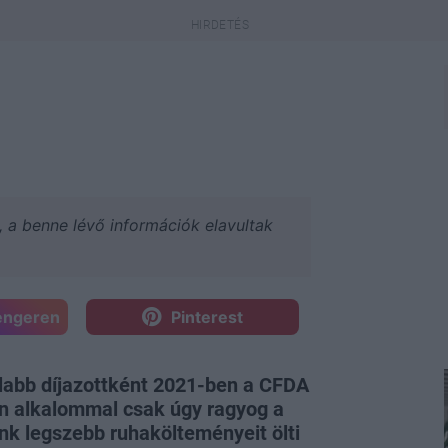
a, a benne lévő információk elavultak
engeren
Pinterest
alabb díjazottként 2021-ben a CFDA
den alkalommal csak úgy ragyog a
nk legszebb ruhakölteményeit ölti