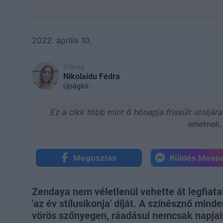
2022. április 10.
Szöveg:
Nikolaidu Fédra
Újságíró
Ez a cikk több mint 6 hónapja frissült utoljár
lehetnek.
Megosztás
Küldés Mess
Zendaya nem véletlenül vehette át legfiat
'az év stílusikonja' díját. A színésznő min
vörös szőnyegen, ráadásul nemcsak napjai