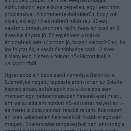
a cipőben, csupán nem volt elég bátorságuk
előhuzakodni egy ekkora cég ellen, egy ilyen intim
problémával. A kommentekből kiderült, hogy volt
olyan, aki egy 12-es méretű ruhát (eu: 40-es)
vásárolt, otthon azonban rájött, hogy az csak az 5
éves kislányára jó. Ez egyébként a márka
imidzsének sem túlzottan jó, hiszen valószínűleg, ha
így folytatják, a vásárlók többsége csak 12 éves
kislány lesz, hiszen a felnőtt nők kiszorulnak a
célcsoportból.
Ugyanebbe a hibába esett nemrég a Bershka is.
Személyes negatív tapasztalatom is van az üzlettel
kapcsolatban, és hónapok óta a közelébe sem
mentem egy hátborzongatóan hasonló eset miatt,
amikor az általam hordott XS-es méret helyett az L-
es méret is bosszantóan feszült rajtam. Köszönöm,
az ilyen kellemetlen helyzetektől inkább megóvom
magam. Szerencsére rengeteg bolt van, ahol még a