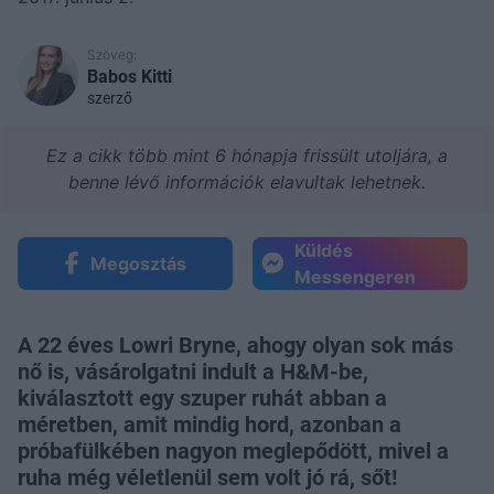
Szöveg:
Babos Kitti
szerző
Ez a cikk több mint 6 hónapja frissült utoljára, a
benne lévő információk elavultak lehetnek.
Küldés
Megosztás
Messengeren
A 22 éves Lowri Bryne, ahogy olyan sok más
nő is, vásárolgatni indult a H&M-be,
kiválasztott egy szuper ruhát abban a
méretben, amit mindig hord, azonban a
próbafülkében nagyon meglepődött, mivel a
ruha még véletlenül sem volt jó rá, sőt!