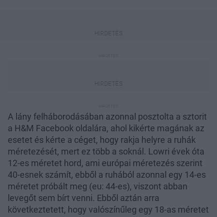
A lány felháborodásában azonnal posztolta a sztorit
a H&M Facebook oldalára, ahol kikérte magának az
esetet és kérte a céget, hogy rakja helyre a ruhák
méretezését, mert ez több a soknál. Lowri évek óta
12-es méretet hord, ami európai méretezés szerint
40-esnek számít, ebből a ruhából azonnal egy 14-es
méretet próbált meg (eu: 44-es), viszont abban
levegőt sem bírt venni. Ebből aztán arra
következtetett, hogy valószínűleg egy 18-as méretet