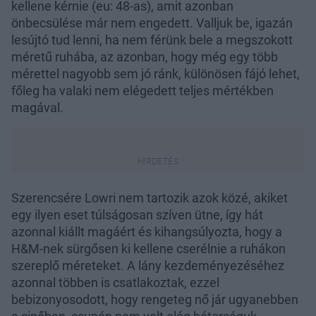
kellene kérnie (eu: 48-as), amit azonban
önbecsülése már nem engedett. Valljuk be, igazán
lesújtó tud lenni, ha nem férünk bele a megszokott
méretű ruhába, az azonban, hogy még egy több
mérettel nagyobb sem jó ránk, különösen fájó lehet,
főleg ha valaki nem elégedett teljes mértékben
magával.
Szerencsére Lowri nem tartozik azok közé, akiket
egy ilyen eset túlságosan szíven ütne, így hát
azonnal kiállt magáért és kihangsúlyozta, hogy a
H&M-nek sürgősen ki kellene cserélnie a ruhákon
szereplő méreteket. A lány kezdeményezéséhez
azonnal többen is csatlakoztak, ezzel
bebizonyosodott, hogy rengeteg nő jár ugyanebben