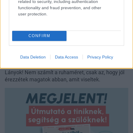
related to security, including authentication
Vásárlás
Vásárlás
Vásárlás
functionality and fraud prevention, and other
user protection.
Itt csak az a probléma, hogy a fiatal lányok úgy érzik,
CONFIRM
a ruhájuk mérete befolyásolja, hogyan látják őket
mások, viszont most bebizonyosodott, hogy ezek az
értékek az évek során borzasztó irreálissá váltak,
Data Deletion
Data Access
Privacy Policy
akárcsak a női ideál.
Lányok! Nem számít a ruhaméret, csak az, hogy jól
érezzétek magatok abban, amit viseltek.