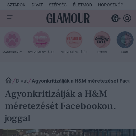
SZTÁROK
DIVAT
SZÉPSÉG
ÉLETMÓD
HOROSZKÓP
KU
MANCSPARTY
NYEREMÉNYJÁTÉK
NYEREMÉNYJÁTÉK
SYOSS
TAROT
Divat
Agyonkritizálják a H&M méretezését Faceb
Agyonkritizálják a H&M
méretezését Facebookon,
joggal