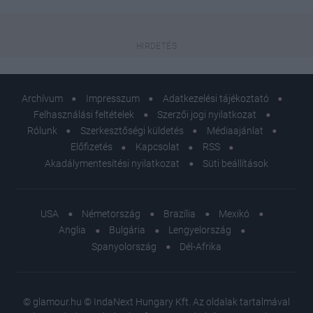
Archívum
Impresszum
Adatkezelési tájékoztató
Felhasználási feltételek
Szerzői jogi nyilatkozat
Rólunk
Szerkesztőségi küldetés
Médiaajánlat
Előfizetés
Kapcsolat
RSS
Akadálymentesítési nyilatkozat
Süti beállítások
USA
Németország
Brazília
Mexikó
Anglia
Bulgária
Lengyelország
Spanyolország
Dél-Afrika
© glamour.hu © IndaNext Hungary Kft. Az oldalak tartalmával