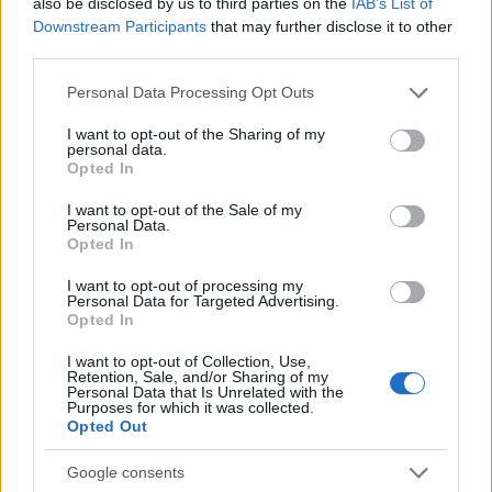
also be disclosed by us to third parties on the
IAB’s List of
Downstream Participants
that may further disclose it to other
third parties.
Please note that this website/app uses one or more Google
Personal Data Processing Opt Outs
services and may gather and store information including but
not limited to your visit or usage behaviour. You may click to
I want to opt-out of the Sharing of my
personal data.
grant or deny consent to Google and its third-party tags to
Opted In
use your data for below specified purposes in below Google
consent section.
I want to opt-out of the Sale of my
Personal Data.
Opted In
I want to opt-out of processing my
Personal Data for Targeted Advertising.
Opted In
I want to opt-out of Collection, Use,
Retention, Sale, and/or Sharing of my
Personal Data that Is Unrelated with the
Purposes for which it was collected.
Opted Out
Google consents