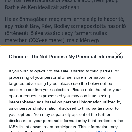
normál mérettáblázatot veszik alapul, nem pedig
Barbie és Ken idealizált arányait.
Ha ez önmagában még nem lenne elég felháborító,
egy másik lány, Riley Bodley is megosztotta hasonló
történetét: 5 éve vásárolt egy farmert nullás
méretben (XXS-es méret), majd idén egy
ugyanolyan fazont, ugyanattól a márkától, viszont
kénytelen volt 4-es méretet (eu: 34-es) választani.
Glamour -
Do Not Process My Personal Information
Amikor hazament, kíváncsiságból összehasonlította
új szerzeményét az öt évvel korábban vásárolt
If you wish to opt-out of the sale, sharing to third parties, or
farmerrel és láss csodát, ugyanakkora volt
processing of your personal or sensitive information for
mindkettő!
targeted advertising by us, please use the below opt-out
section to confirm your selection. Please note that after your
opt-out request is processed you may continue seeing
interest-based ads based on personal information utilized by
us or personal information disclosed to third parties prior to
your opt-out. You may separately opt-out of the further
disclosure of your personal information by third parties on the
IAB’s list of downstream participants. This information may