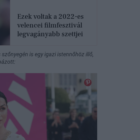
Ezek voltak a 2022-es
velencei filmfesztivál
legvagányabb szettjei
 szőnyegén is egy igazi istennőhöz illő,
pázott: