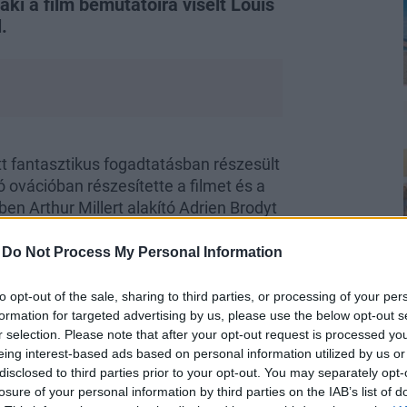
ki a film bemutatóira viselt Louis
.
tt fantasztikus fogadtatásban részesült
 ovációban részesítette a filmet és a
en Arthur Millert alakító Adrien Brodyt
óta Deauville-ben és Los Angelesben
 film premier vetítéseire.
-
Do Not Process My Personal Information
to opt-out of the sale, sharing to third parties, or processing of your per
formation for targeted advertising by us, please use the below opt-out s
r selection. Please note that after your opt-out request is processed y
eing interest-based ads based on personal information utilized by us or
disclosed to third parties prior to your opt-out. You may separately opt-
egére egy gyönyörű rózsaszín Louis
losure of your personal information by third parties on the IAB’s list of