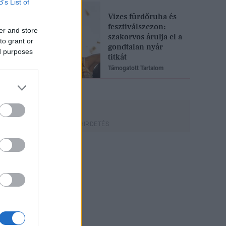
B’s List of
Vizes fürdőruha és
fesztiválszezon:
er and store
szakorvos árulja el a
to grant or
gondtalan nyár
ed purposes
titkát
Támogatott Tartalom