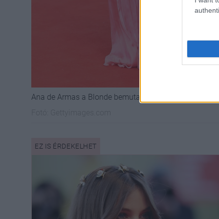
authenti
Ana de Armas a Blonde bemutatóján a velencei filmfeszt
Fotó:
Gettyimages.com