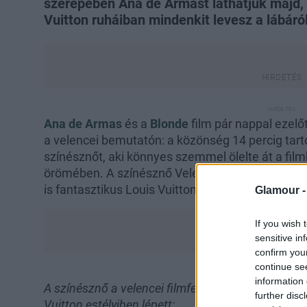
szerepében Ana de Armast láthatjuk majd, a
Vuitton ruháiban mindenkit levesz a lábáról
Ana de Armas
és a
Blonde
film
pár nappal ezelő
a velencei bemutatón: a közönség 14 percig tartó
színésznőt, aki könnyes szemmel ölelte át a filmb
örömében. A színésznő Velencében, valamint az
is fantasztikus Louis Vuitton ruhákban érkezett a
Glamour 
If you wish 
sensitive in
confirm you
continue se
information 
A színésznő a velencei filmfesztivál vörös szőny
further disc
Vuitton estélyiben lépett: