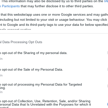
. This information may also be disclosed by us to third parties on the
IA
Participants
that may further disclose it to other third parties.
 that this website/app uses one or more Google services and may gath
including but not limited to your visit or usage behaviour. You may click 
 to Google and its third-party tags to use your data for below specifi
ogle consent section.
l Data Processing Opt Outs
o opt-out of the Sharing of my personal data.
In
o opt-out of the Sale of my Personal Data.
In
to opt-out of processing my Personal Data for Targeted
ing.
In
o opt-out of Collection, Use, Retention, Sale, and/or Sharing
ersonal Data that Is Unrelated with the Purposes for which it
lected.