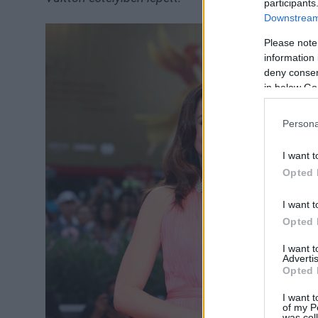
participants
Downstream 
Please note
information 
deny consent
in below Go
Persona
I want t
Opted 
I want t
Opted 
I want 
Advertis
Opted 
I want t
of my P
was col