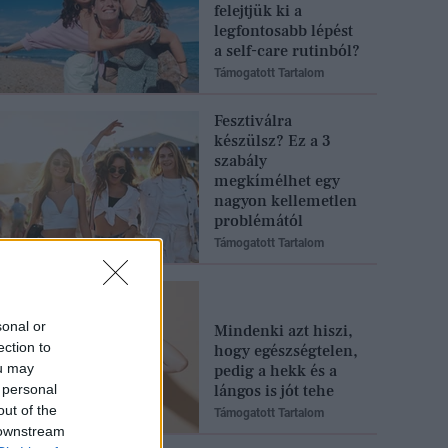
felejtjük ki a
legfontosabb lépést
a self-care rutinból?
Támogatott Tartalom
Fesztiválra
készülsz? Ez a 3
szabály
megkímélhet egy
nagyon kellemetlen
problémától
Támogatott Tartalom
sonal or
Mindenki azt hiszi,
ection to
hogy egészségtelen,
ou may
pedig a hekk és a
 personal
lángos is jót tehe
out of the
Támogatott Tartalom
 downstream