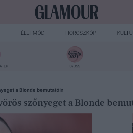
ÉLETMÓD
HOROSZKÓP
KULTÚ
ÁTÉK
SYOSS
nyeget a Blonde bemutatóin
vörös szőnyeget a Blonde bemu