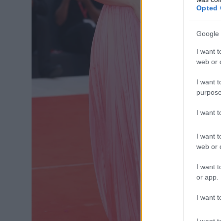
Opted 
Google 
I want t
web or d
I want t
purpose
I want 
I want t
web or d
I want t
or app.
I want t
I want t