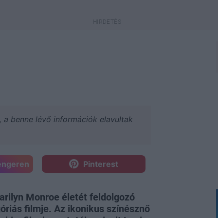
a, a benne lévő információk elavultak
engeren
Pinterest
rilyn Monroe életét feldolgozó
óriás filmje. Az ikonikus színésznő