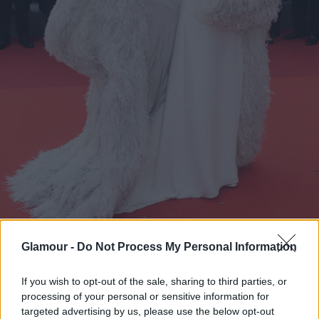
Glamour -
Do Not Process My Personal Information
Viola Davis egyedi Valentino ruhában tűnik ki a tömegből
Fotó:
Samir Hussein/Getty Images
If you wish to opt-out of the sale, sharing to third parties, or
processing of your personal or sensitive information for
targeted advertising by us, please use the below opt-out