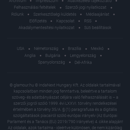
Archívum
Impresszum
Adatkezelési tájékoztató
Felhasználási feltételek
Szerzői jogi nyilatkozat
Rólunk
Szerkesztőségi küldetés
Médiaajánlat
Előfizetés
Kapcsolat
RSS
Akadálymentesítési nyilatkozat
Süti beállítások
USA
Németország
Brazília
Mexikó
Anglia
Bulgária
Lengyelország
Spanyolország
Dél-Afrika
© glamour.hu © IndaNext Hungary Kft. Az oldalak tartalmával
kapcsolatban minden jog fenntartva, beleértve a tartalom
szöveg- és adatbányászat céljára való felhasználását is – a
szerzői jogról szóló 1999. évi LXXVI. törvény rendelkezései
értelmében a törvény 35/A. § (1) paragrafusa és a digitális
szolgáltatások piacairól szóló európai irányelv (Az Európai
Parlament és a Tanács (EU) 2019/790 Irányelve) 4. cikke alapján!
Az oldalak, azok tartalma - ideértve különösen, de nem kizárólag