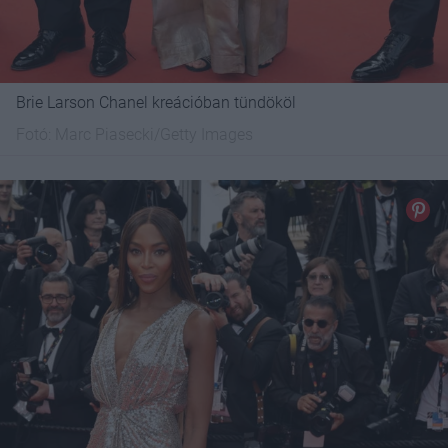
Brie Larson Chanel kreációban tündököl
Fotó:
Marc Piasecki/Getty Images