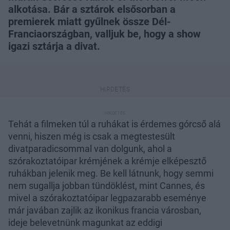
alkotása. Bár a sztárok elsősorban a
premierek miatt gyűlnek össze Dél-
Franciaországban, valljuk be, hogy a show
igazi sztárja a divat.
Tehát a filmeken túl a ruhákat is érdemes górcső alá
venni, hiszen még is csak a megtestesült
divatparadicsommal van dolgunk, ahol a
szórakoztatóipar krémjének a krémje elképesztő
ruhákban jelenik meg. Be kell látnunk, hogy semmi
nem sugallja jobban tündöklést, mint Cannes, és
mivel a szórakoztatóipar legpazarabb eseménye
már javában zajlik az ikonikus francia városban,
ideje belevetnünk magunkat az eddigi