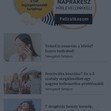
Feliratkozom
Neked is rosaceás a bőrőd?
Innen tudhatod!
Támogatott Tartalom
Fesztiválra készülsz? Ez a 3
szabály megkímélhet egy
nagyon kellemetlen problémától
Támogatott Tartalom
7 drogériás beauty termék,