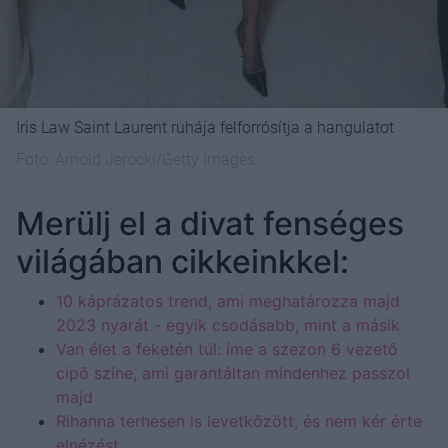
Iris Law Saint Laurent ruhája felforrósítja a hangulatot
Fotó:
Arnold Jerocki/Getty Images
Merülj el a divat fenséges
világában cikkeinkkel:
10 káprázatos trend, ami meghatározza majd
2023 nyarát - egyik csodásabb, mint a másik
Van élet a feketén túl: íme a szezon 6 vezető
cipő színe, ami garantáltan mindenhez passzol
majd
Rihanna terhesen is levetkőzött, és nem kér érte
elnézést