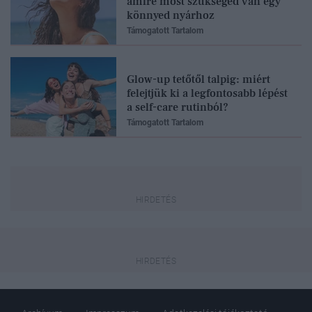
amire most szükséged van egy
könnyed nyárhoz
Támogatott Tartalom
Glow-up tetőtől talpig: miért
felejtjük ki a legfontosabb lépést
a self-care rutinból?
Támogatott Tartalom