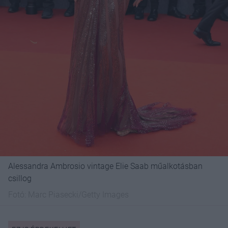
Alessandra Ambrosio vintage Elie Saab műalkotásban
csillog
Fotó:
Marc Piasecki/Getty Images