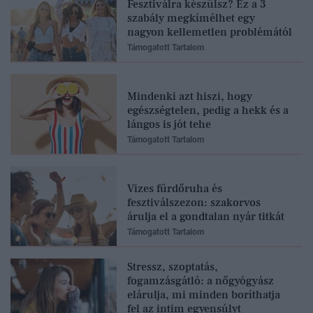
Fesztiválra készülsz? Ez a 3
szabály megkímélhet egy
nagyon kellemetlen problémától
Támogatott Tartalom
Mindenki azt hiszi, hogy
egészségtelen, pedig a hekk és a
lángos is jót tehe
Támogatott Tartalom
Vizes fürdőruha és
fesztiválszezon: szakorvos
árulja el a gondtalan nyár titkát
Támogatott Tartalom
Stressz, szoptatás,
fogamzásgátló: a nőgyógyász
elárulja, mi minden boríthatja
fel az intim egyensúlyt