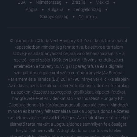
USA
Németország
Brazília
Mexikó
Anglia
Bulgária
Lengyelország
Spanyolország
Dél-Afrika
© glamour.hu © IndaNext Hungary Kft. Az oldalak tartalmával
kapcsolatban minden jog fenntartva, beleértve a tartalom
szöveg- és adatbányászat céljára való felhasználását is – a
szerzői jogról szóló 1999. évi LXXVI. törvény rendelkezései
értelmében a törvény 35/A. § (1) paragrafusa és a digitális
szolgáltatások piacairól szóló európai irányelv (Az Európai
Parlament és a Tanács (EU) 2019/790 Irányelve) 4. cikke alapján!
Az oldalak, azok tartalma - ideértve különösen, de nem kizárólag
az azokon közzétett szövegeket, grafikákat, képeket, fotókat,
hangfelvételeket és videókat stb. - az IndaNext Hungary Kft.
("Jogtulajdonos") kizárólagos jogosultsága alá esnek. Mindezek
minden és bármely felhasználása csak a Jogtulajdonos előzetes
írásbeli hozzájárulásával lehetséges. Az oldalról kivezető linkeken
elérhető tartalmakért a Jogtulajdonos semmilyen felelősséget,
helytállást nem vállal. A Jogtulajdonos pontos és hiteles
18 régi 