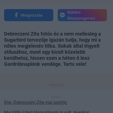
Küldés
Megosztás
Messengeren
Debreczeni Zita fotós és a nem mellesleg a
Sugarbird tervezője igazán tudja, hogy mi a
nőies megjelenés titka. Sokak által irigyelt
stílusához, most egy kicsit közelebb
kerülhetsz, hiszen ezen a héten ő lesz
Gardróbnaplónk vendége. Tarts vele!
Íme, Debreczeni Zita mai szettje:
Ma több üzleti tárgyalásom is volt, ilyenkor