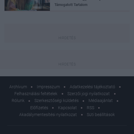
Támogatott Tartalom
Archívum
Impresszum
Adatkezelési tájékoztató
Felhasználási feltételek
Szerzői jogi nyilatkozat
Rólunk
Szerkesztőségi küldetés
Médiaajánlat
Előfizetés
Kapcsolat
RSS
Akadálymentesítési nyilatkozat
Süti beállítások