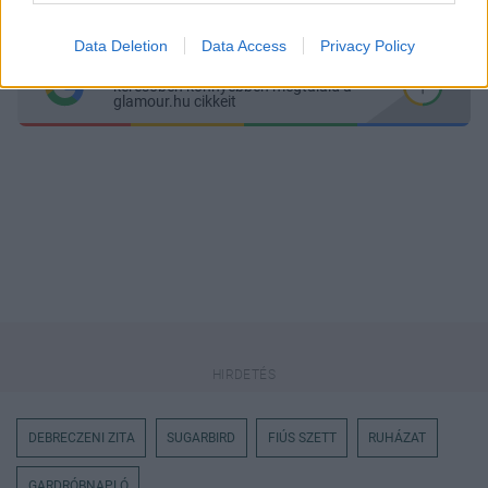
Messengeren
Data Deletion
Data Access
Privacy Policy
Itt állíthatod be
, hogy a Google
keresőben könnyebben megtaláld a
glamour.hu cikkeit
DEBRECZENI ZITA
SUGARBIRD
FIÚS SZETT
RUHÁZAT
GARDRÓBNAPLÓ