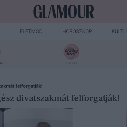
ÉLETMÓD
HOROSZKÓP
KULTÚ
ÁTÉK
SYOSS
zakmát felforgatják!
gész divatszakmát felforgatják!