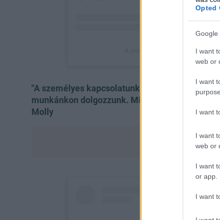
Opted 
Google 
I want t
web or d
I want t
"A személyes kapcsolatunk miatt még több időt 
purpose
munkánkon dolgozzunk. Minden, amit csinálunk, 
Molly
I want 
I want t
web or d
I want t
or app.
I want t
I want t