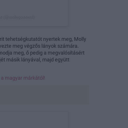
brit tehetségkutatót nyertek meg, Molly
ervezte meg végzős lányok számára.
álmodja meg, ő pedig a megvalósításért
jét másik lányával, majd együtt
 a magyar márkától!