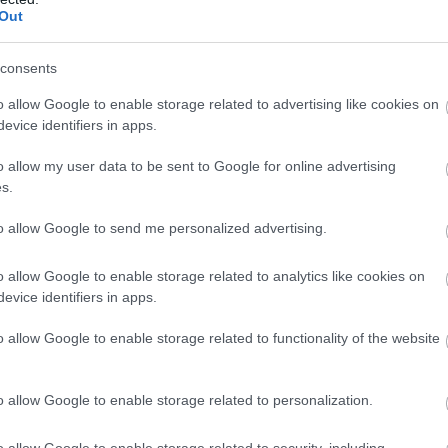
Out
consents
o allow Google to enable storage related to advertising like cookies on
evice identifiers in apps.
o allow my user data to be sent to Google for online advertising
tudunk azzal eltölteni, hogy a közös
s.
folyamatosan fejlődik"- árulta el
to allow Google to send me personalized advertising.
o allow Google to enable storage related to analytics like cookies on
evice identifiers in apps.
o allow Google to enable storage related to functionality of the website
o allow Google to enable storage related to personalization.
o allow Google to enable storage related to security, including