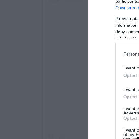
participants
Downstream 
Please note
information 
deny consent
in below Go
Persona
I want t
Opted 
I want t
Opted 
I want 
Advertis
Opted 
I want t
of my P
was col