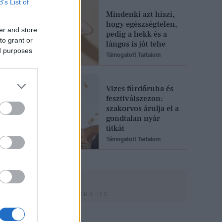
B’s List of
Mindenki azt hiszi,
hogy egészségtelen,
er and store
pedig a hekk és a
to grant or
lángos is jót tehe
ed purposes
Támogatott Tartalom
Vizes fürdőruha és
fesztiválszezon:
szakorvos árulja el a
gondtalan nyár
titkát
Támogatott Tartalom