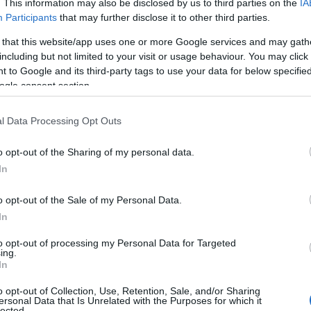
. This information may also be disclosed by us to third parties on the
IA
Participants
that may further disclose it to other third parties.
 that this website/app uses one or more Google services and may gath
including but not limited to your visit or usage behaviour. You may click 
 to Google and its third-party tags to use your data for below specifi
ogle consent section.
l Data Processing Opt Outs
o opt-out of the Sharing of my personal data.
In
o opt-out of the Sale of my Personal Data.
In
to opt-out of processing my Personal Data for Targeted
ing.
In
o opt-out of Collection, Use, Retention, Sale, and/or Sharing
ersonal Data that Is Unrelated with the Purposes for which it
lected.