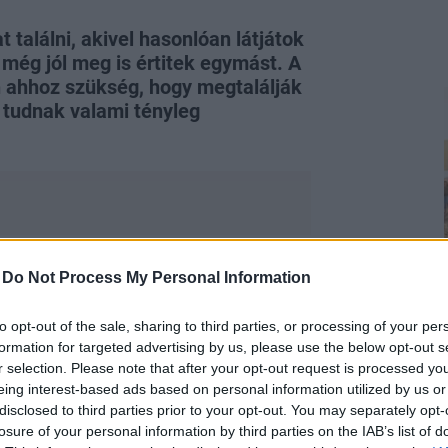
találni, akivel hasonlóan látjátok
s még jól meg is értitek egymást. A
 ahhoz szükség, hogy megtalálják
 tudnak valami tényleg
-
Do Not Process My Personal Information
cióját a metamorfózis inspirálta!
intetben. Az hagyján, hogy a Molly
to opt-out of the sale, sharing to third parties, or processing of your per
formation for targeted advertising by us, please use the below opt-out s
ével, Alice-szel, de még anyukájuk, a
r selection. Please note that after your opt-out request is processed y
projektbe.
eing interest-based ads based on personal information utilized by us or
disclosed to third parties prior to your opt-out. You may separately opt-
losure of your personal information by third parties on the IAB’s list of