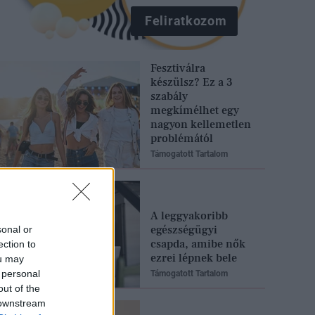
Feliratkozom
Fesztiválra
készülsz? Ez a 3
szabály
megkímélhet egy
nagyon kellemetlen
problémától
Támogatott Tartalom
A leggyakoribb
egészségügyi
sonal or
csapda, amibe nők
ection to
ezrei lépnek bele
ou may
 personal
Támogatott Tartalom
out of the
 downstream