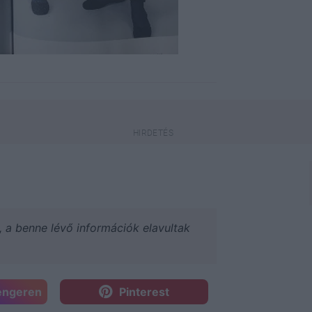
a, a benne lévő információk elavultak
engeren
Pinterest