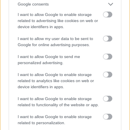
Google consents
divathét
, alapvetésnek tartja az ökotudatos
viselkedést. A vállalat méri és átláthatóan
I want to allow Google to enable storage
kommunikálja
szénlábnyomát
. Célja, hogy 2023-ig
related to advertising like cookies on web or
30%-kal csökkentse az egy kilogramm ruhára jutó
device identifiers in apps.
szén-dioxid-kibocsátást, és 2025-ig fel akar hagyni
I want to allow my user data to be sent to
minden olyan Tier 1-es és 2-es szintű beszállítóval
Google for online advertising purposes.
való együttműködéssel, amelyek széntüzelésű
energiát használnak. Emellett a márka jelenleg egy
I want to allow Google to send me
harmadik féllel együttműködve kompenzálja a
personalized advertising.
gyártási folyamatok során keletkező szén-dioxid-
kibocsátást.
I want to allow Google to enable storage
related to analytics like cookies on web or
Aktívan csökkenti a műanyagok használatát és
device identifiers in apps.
fenntarthatóbbá teszi a csomagolását. Ezen felül a
I want to allow Google to enable storage
Ganni részt vesz a ruhadarabok, kiegészítők és a
related to functionality of the website or app.
használaton kívüli ruhák (deadstock)
újrahasznosításában, hogy minimalizálja a hulladék
I want to allow Google to enable storage
mennyiségét. Visszavételi programot és bérleti
related to personalization.
platformot indított, hogy meghosszabbítsa