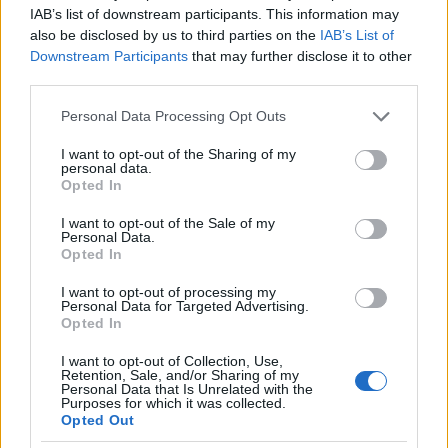
IAB’s list of downstream participants. This information may
also be disclosed by us to third parties on the
IAB’s List of
Downstream Participants
that may further disclose it to other
third parties.
Please note that this website/app uses one or more Google
Personal Data Processing Opt Outs
services and may gather and store information including but
not limited to your visit or usage behaviour. You may click to
I want to opt-out of the Sharing of my
personal data.
grant or deny consent to Google and its third-party tags to
Opted In
use your data for below specified purposes in below Google
consent section.
I want to opt-out of the Sale of my
Ganni 2022 őszi-téli kollekció
Personal Data.
Opted In
Fotó:
Copenhagen Fashion Week
I want to opt-out of processing my
Personal Data for Targeted Advertising.
Az életstílusod nem
Opted In
pusztíthatja a
I want to opt-out of Collection, Use,
Retention, Sale, and/or Sharing of my
Personal Data that Is Unrelated with the
környezetünket!
Purposes for which it was collected.
Opted Out
A dán divatmárka csakúgy, ahogy a
Koppenhágai