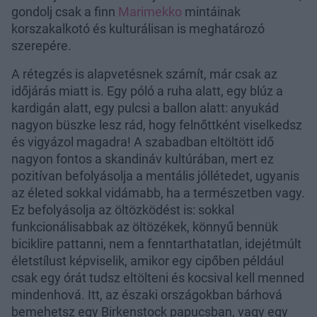
gondolj csak a finn
Marimekko
mintáinak
korszakalkotó és kulturálisan is meghatározó
szerepére.
A rétegzés is alapvetésnek számít, már csak az
időjárás miatt is. Egy póló a ruha alatt, egy blúz a
kardigán alatt, egy pulcsi a ballon alatt: anyukád
nagyon büszke lesz rád, hogy felnőttként viselkedsz
és vigyázol magadra! A szabadban eltöltött idő
nagyon fontos a skandináv kultúrában, mert ez
pozitívan befolyásolja a mentális jóllétedet, ugyanis
az életed sokkal vidámabb, ha a természetben vagy.
Ez befolyásolja az öltözködést is: sokkal
funkcionálisabbak az öltözékek, könnyű bennük
biciklire pattanni, nem a fenntarthatatlan, idejétmúlt
életstílust képviselik, amikor egy cipőben például
csak egy órát tudsz eltölteni és kocsival kell menned
mindenhová. Itt, az északi országokban bárhová
bemehetsz egy Birkenstock papucsban, vagy egy