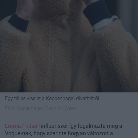
Egy télies viselet a Koppenhágai divathétről
Fotó:
Copenhagen Fashion Week
Emma Fridsell
influenszer így fogalmazta meg a
Vogue-nak, hogy szerinte hogyan változott a