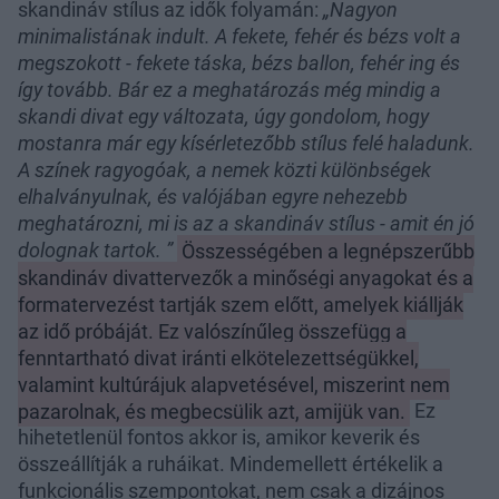
skandináv stílus az idők folyamán:
„Nagyon
minimalistának indult. A fekete, fehér és bézs volt a
megszokott - fekete táska, bézs ballon, fehér ing és
így tovább. Bár ez a meghatározás még mindig a
skandi divat egy változata, úgy gondolom, hogy
mostanra már egy kísérletezőbb stílus felé haladunk.
A színek ragyogóak, a nemek közti különbségek
elhalványulnak, és valójában egyre nehezebb
meghatározni, mi is az a skandináv stílus - amit én jó
dolognak tartok. ”
Összességében a legnépszerűbb
skandináv divattervezők a minőségi anyagokat és a
formatervezést tartják szem előtt, amelyek kiállják
az idő próbáját. Ez valószínűleg összefügg a
fenntartható divat iránti elkötelezettségükkel,
valamint kultúrájuk alapvetésével, miszerint nem
pazarolnak, és megbecsülik azt, amijük van.
Ez
hihetetlenül fontos akkor is, amikor keverik és
összeállítják a ruháikat. Mindemellett értékelik a
funkcionális szempontokat, nem csak a dizájnos