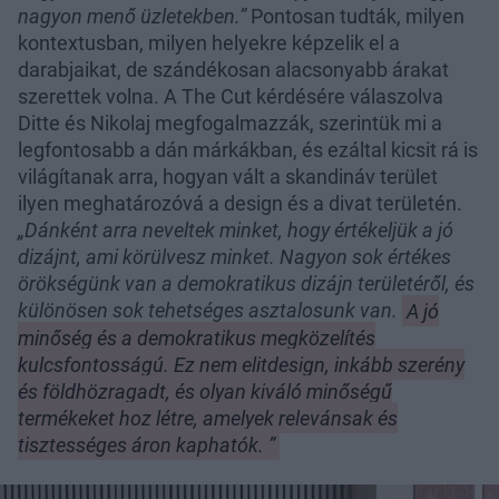
nagyon menő üzletekben.”
Pontosan tudták, milyen
kontextusban, milyen helyekre képzelik el a
darabjaikat, de szándékosan alacsonyabb árakat
szerettek volna. A The Cut kérdésére válaszolva
Ditte és Nikolaj megfogalmazzák, szerintük mi a
legfontosabb a dán márkákban, és ezáltal kicsit rá is
világítanak arra, hogyan vált a skandináv terület
ilyen meghatározóvá a design és a divat területén.
„Dánként arra neveltek minket, hogy értékeljük a jó
dizájnt, ami körülvesz minket. Nagyon sok értékes
örökségünk van a demokratikus dizájn területéről, és
különösen sok tehetséges asztalosunk van.
A jó
minőség és a demokratikus megközelítés
kulcsfontosságú. Ez nem elitdesign, inkább szerény
és földhözragadt, és olyan kiváló minőségű
termékeket hoz létre, amelyek relevánsak és
tisztességes áron kaphatók. ”