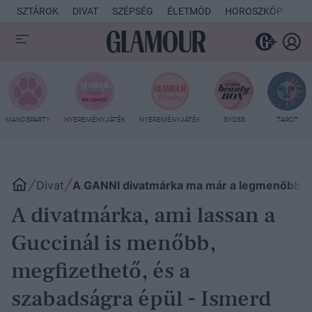
SZTÁROK
DIVAT
SZÉPSÉG
ÉLETMÓD
HOROSZKÓP
KU
MANCSPARTY
NYEREMÉNYJÁTÉK
NYEREMÉNYJÁTÉK
SYOSS
TAROT
Divat
A GANNI divatmárka ma már a legmenőbb a 
A divatmárka, ami lassan a
Guccinál is menőbb,
megfizethető, és a
szabadságra épül - Ismerd