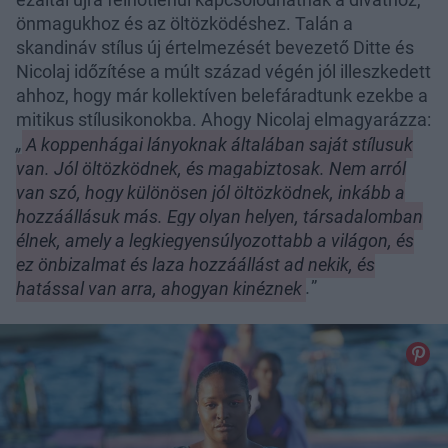
önmagukhoz és az öltözködéshez. Talán a
skandináv stílus új értelmezését bevezető Ditte és
Nicolaj időzítése a múlt század végén jól illeszkedett
ahhoz, hogy már kollektíven belefáradtunk ezekbe a
mitikus stílusikonokba. Ahogy Nicolaj elmagyarázza:
„
A koppenhágai lányoknak általában saját stílusuk
van. Jól öltözködnek, és magabiztosak. Nem arról
van szó, hogy különösen jól öltözködnek, inkább a
hozzáállásuk más. Egy olyan helyen, társadalomban
élnek, amely a legkiegyensúlyozottabb a világon, és
ez önbizalmat és laza hozzáállást ad nekik, és
hatással van arra, ahogyan kinéznek
.
”