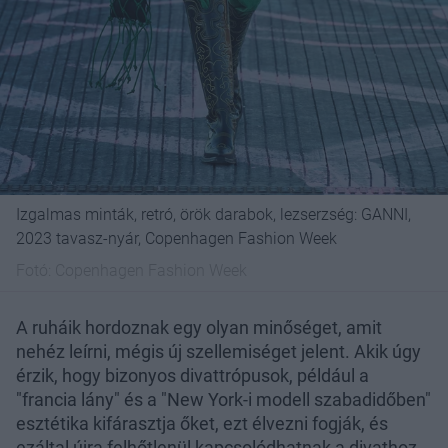
Izgalmas minták, retró, örök darabok, lezserzség: GANNI,
2023 tavasz-nyár, Copenhagen Fashion Week
Fotó:
Copenhagen Fashion Week
A ruháik hordoznak egy olyan minőséget, amit
nehéz leírni, mégis új szellemiséget jelent. Akik úgy
érzik, hogy bizonyos divattrópusok, például a
"francia lány" és a "New York-i modell szabadidőben"
esztétika kifárasztja őket, ezt élvezni fogják, és
ezáltal újra felhőtlenül kapcsolódhatnak a divathoz,