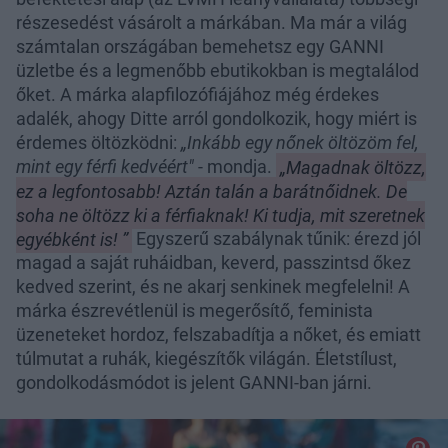
részesedést vásárolt a márkában. Ma már a világ
számtalan országában bemehetsz egy GANNI
üzletbe és a legmenőbb ebutikokban is megtalálod
őket. A márka alapfilozófiájához még érdekes
adalék, ahogy Ditte arról gondolkozik, hogy miért is
érdemes öltözködni:
„Inkább egy nőnek öltözöm fel,
mint egy férfi kedvéért"
- mondja.
„Magadnak öltözz,
ez a legfontosabb! Aztán talán a barátnőidnek. De
soha ne öltözz ki a férfiaknak! Ki tudja, mit szeretnek
egyébként is! ”
Egyszerű szabálynak tűnik: érezd jól
magad a saját ruháidban, keverd, passzintsd őkez
kedved szerint, és ne akarj senkinek megfelelni! A
márka észrevétlenül is megerősítő, feminista
üzeneteket hordoz, felszabadítja a nőket, és emiatt
túlmutat a ruhák, kiegészítők világán. Életstílust,
gondolkodásmódot is jelent GANNI-ban járni.