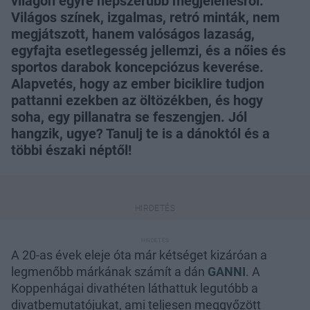
világon egyre népszerűbb megjelenésről.
Világos színek, izgalmas, retró minták, nem
megjátszott, hanem valóságos lazaság,
egyfajta esetlegesség jellemzi, és a nőies és
sportos darabok koncepciózus keverése.
Alapvetés, hogy az ember biciklire tudjon
pattanni ezekben az öltözékben, és hogy
soha, egy pillanatra se feszengjen. Jól
hangzik, ugye? Tanulj te is a dánoktól és a
többi északi néptől!
A 20-as évek eleje óta már kétséget kizáróan a
legmenőbb márkának számít a dán
GANNI
. A
Koppenhágai divathéten láthattuk legutóbb a
divatbemutatójukat, ami teljesen meggyőzött