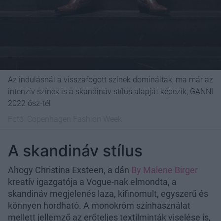
Az indulásnál a visszafogott színek domináltak, ma már az
intenzív színek is a skandináv stílus alapját képezik, GANNI
2022 ősz-tél
Fotó:
Copenhagen Fashion Week
A skandináv stílus
Ahogy Christina Exsteen, a dán
By Malene Birger
kreatív igazgatója a Vogue-nak elmondta, a
skandináv megjelenés laza, kifinomult, egyszerű és
könnyen hordható. A monokróm színhasználat
mellett jellemző az erőteljes textilminták viselése is,