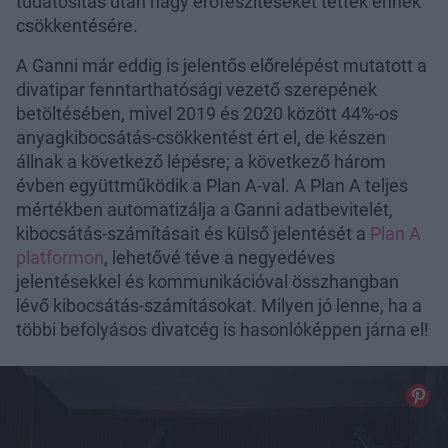
tudatosítás után nagy erőfeszítéseket tettek ennek
csökkentésére.
A Ganni már eddig is jelentős előrelépést mutatott a
divatipar fenntarthatósági vezető szerepének
betöltésében, mivel 2019 és 2020 között 44%-os
anyagkibocsátás-csökkentést ért el, de készen
állnak a következő lépésre; a következő három
évben együttműködik a Plan A-val. A Plan A teljes
mértékben automatizálja a Ganni adatbevitelét,
kibocsátás-számításait és külső jelentését a
Plan A
platformon
, lehetővé téve a negyedéves
jelentésekkel és kommunikációval összhangban
lévő kibocsátás-számításokat. Milyen jó lenne, ha a
többi befolyásos divatcég is hasonlóképpen járna el!