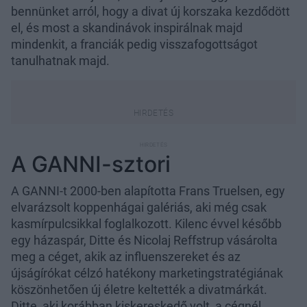
bennünket arról, hogy a divat új korszaka kezdődött
el, és most a skandinávok inspirálnak majd
mindenkit, a franciák pedig visszafogottságot
tanulhatnak majd.
A GANNI-sztori
A GANNI-t 2000-ben alapította Frans Truelsen, egy
elvarázsolt koppenhágai galériás, aki még csak
kasmírpulcsikkal foglalkozott. Kilenc évvel később
egy házaspár, Ditte és Nicolaj Reffstrup vásárolta
meg a céget, akik az influenszereket és az
újságírókat célzó hatékony marketingstratégiának
köszönhetően új életre keltették a divatmárkát.
Ditte, aki korábban kiskereskedő volt, a cégnél