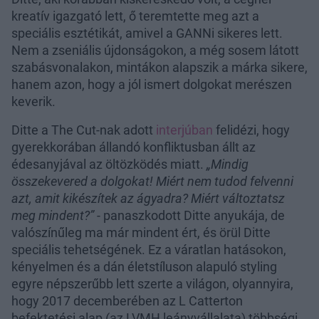
kreatív igazgató lett, ő teremtette meg azt a
speciális esztétikát, amivel a GANNi sikeres lett.
Nem a zseniális újdonságokon, a még sosem látott
szabásvonalakon, mintákon alapszik a márka sikere,
hanem azon, hogy a jól ismert dolgokat merészen
keverik.
Ditte a The Cut-nak adott
interjúban
felidézi, hogy
gyerekkorában állandó konfliktusban állt az
édesanyjával az öltözködés miatt.
„Mindig
összekevered a dolgokat! Miért nem tudod felvenni
azt, amit kikészítek az ágyadra? Miért változtatsz
meg mindent?”
- panaszkodott Ditte anyukája, de
valószínűleg ma már mindent ért, és örül Ditte
speciális tehetségének. Ez a váratlan hatásokon,
kényelmen és a dán életstíluson alapuló styling
egyre népszerűbb lett szerte a világon, olyannyira,
hogy 2017 decemberében az L Catterton
befektetési alap (az LVMH leányvállalata) többségi