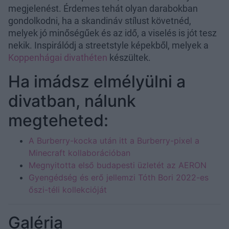
megjelenést. Érdemes tehát olyan darabokban
gondolkodni, ha a skandináv stílust követnéd,
melyek jó minőségűek és az idő, a viselés is jót tesz
nekik. Inspirálódj a streetstyle képekből, melyek a
Koppenhágai divathéten
készültek.
Ha imádsz elmélyülni a
divatban, nálunk
megteheted:
A Burberry-kocka után itt a Burberry-pixel a
Minecraft kollaborációban
Megnyitotta első budapesti üzletét az AERON
Gyengédség és erő jellemzi Tóth Bori 2022-es
őszi-téli kollekcióját
Galéria