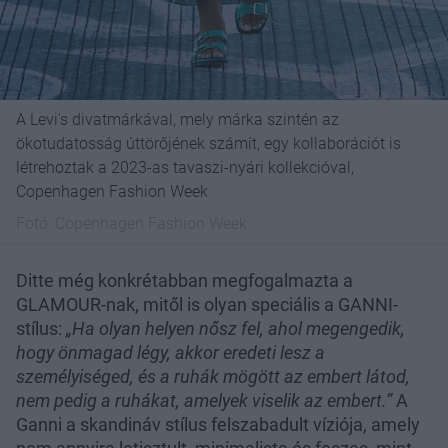
A Levi's divatmárkával, mely márka szintén az
ökotudatosság úttörőjének számít, egy kollaborációt is
létrehoztak a 2023-as tavaszi-nyári kollekcióval,
Copenhagen Fashion Week
Fotó:
Copenhagen Fashion Week
Ditte még konkrétabban megfogalmazta a
GLAMOUR-nak, mitől is olyan speciális a GANNI-
stílus:
„Ha olyan helyen nősz fel, ahol megengedik,
hogy önmagad légy, akkor eredeti lesz a
személyiséged, és a ruhák mögött az embert látod,
nem pedig a ruhákat, amelyek viselik az embert.”
A
Ganni a skandináv stílus felszabadult víziója, amely