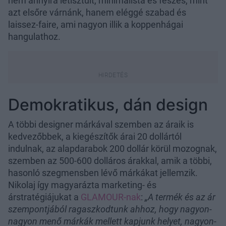
nem annyira letisztult, minimalista és feszes, mint
azt elsőre várnánk, hanem eléggé szabad és
laissez-faire, ami nagyon illik a koppenhágai
hangulathoz.
Demokratikus, dán design
A többi designer márkával szemben az áraik is
kedvezőbbek, a kiegészítők árai 20 dollártól
indulnak, az alapdarabok 200 dollár körül mozognak,
szemben az 500-600 dolláros árakkal, amik a többi,
hasonló szegmensben lévő márkákat jellemzik.
Nikolaj így magyarázta marketing- és
árstratégiájukat a
GLAMOUR-nak
:
„A termék és az ár
szempontjából ragaszkodtunk ahhoz, hogy nagyon-
nagyon menő márkák mellett kapjunk helyet, nagyon-