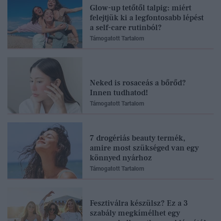
Glow-up tetőtől talpig: miért
felejtjük ki a legfontosabb lépést
a self-care rutinból?
Támogatott Tartalom
Neked is rosaceás a bőrőd?
Innen tudhatod!
Támogatott Tartalom
7 drogériás beauty termék,
amire most szükséged van egy
könnyed nyárhoz
Óriási h
Támogatott Tartalom
Orosz A
Évek ót
elveszít
Fesztiválra készülsz? Ez a 3
borásza
szabály megkímélhet egy