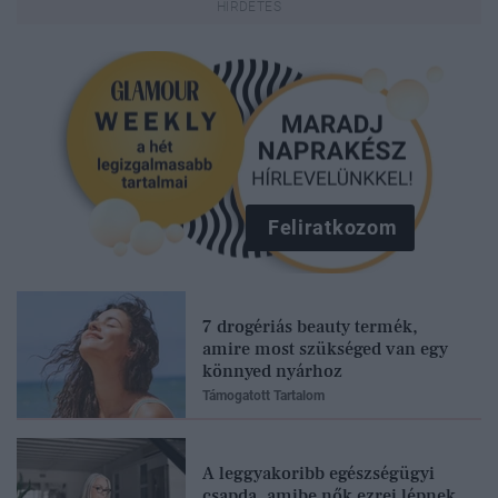
Feliratkozom
7 drogériás beauty termék,
amire most szükséged van egy
könnyed nyárhoz
Támogatott Tartalom
A leggyakoribb egészségügyi
csapda, amibe nők ezrei lépnek