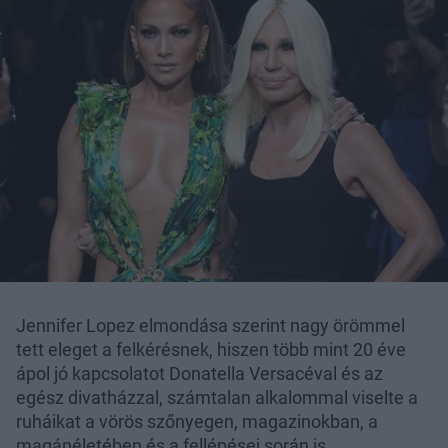
Jennifer Lopez elmondása szerint nagy örömmel
tett eleget a felkérésnek, hiszen több mint 20 éve
ápol jó kapcsolatot Donatella Versacéval és az
egész divatházzal, számtalan alkalommal viselte a
ruháikat a vörös szőnyegen, magazinokban, a
magánéletében és a fellépései során is.