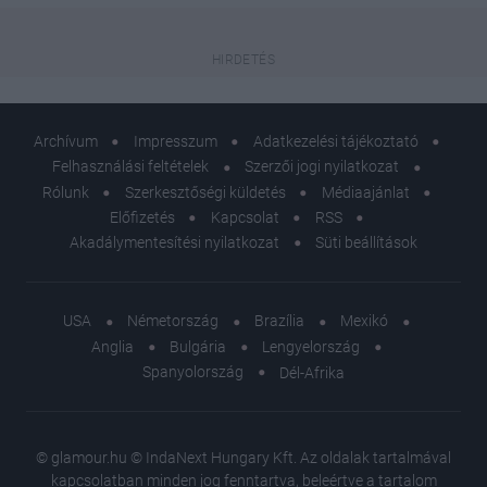
Archívum
Impresszum
Adatkezelési tájékoztató
Felhasználási feltételek
Szerzői jogi nyilatkozat
Rólunk
Szerkesztőségi küldetés
Médiaajánlat
Előfizetés
Kapcsolat
RSS
Akadálymentesítési nyilatkozat
Süti beállítások
USA
Németország
Brazília
Mexikó
Anglia
Bulgária
Lengyelország
Spanyolország
Dél-Afrika
© glamour.hu © IndaNext Hungary Kft. Az oldalak tartalmával
kapcsolatban minden jog fenntartva, beleértve a tartalom