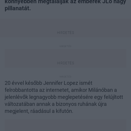
könnyebben megtalálják az emberek JLo nagy
pillanatát.
20 évvel később Jennifer Lopez ismét
felrobbantotta az internetet, amikor Milánóban a
jelenlévők legnagyobb meglepetésére egy felújított
változatában annak a bizonyos ruhának újra
megjelent, ráadásul a kifutón.