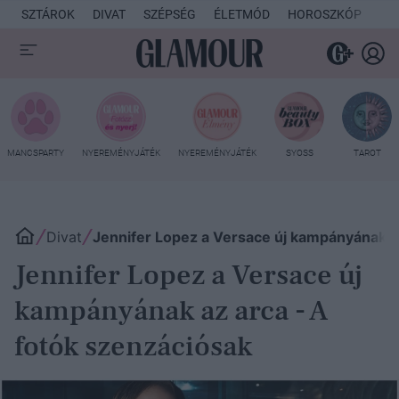
SZTÁROK
DIVAT
SZÉPSÉG
ÉLETMÓD
HOROSZKÓP
KU
MANCSPARTY
NYEREMÉNYJÁTÉK
NYEREMÉNYJÁTÉK
SYOSS
TAROT
Divat
Jennifer Lopez a Versace új kampányának az
Jennifer Lopez a Versace új
kampányának az arca - A
fotók szenzációsak