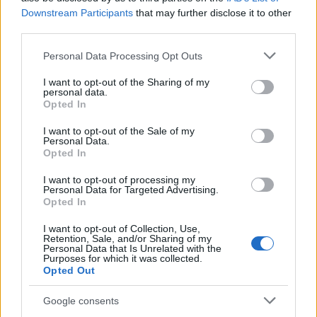
Downstream Participants
that may further disclose it to other
Fotó:
versace
third parties.
Please note that this website/app uses one or more Google
A fotók a legends Marcus Piggott és Mert Alas
Personal Data Processing Opt Outs
services and may gather and store information including but
fotóspáros készítette Jennifer Lopezről, aki többek
not limited to your visit or usage behaviour. You may click to
I want to opt-out of the Sharing of my
között az ikonikus dzsungelmintás darabokat is
personal data.
grant or deny consent to Google and its third-party tags to
Opted In
viseli, de más szexi összeállításban is láthatjuk a
use your data for below specified purposes in below Google
futurisztikus hangulatú kampányban Kendall Jenner
consent section.
I want to opt-out of the Sale of my
mellett.
Personal Data.
Opted In
I want to opt-out of processing my
Personal Data for Targeted Advertising.
Opted In
I want to opt-out of Collection, Use,
Retention, Sale, and/or Sharing of my
Personal Data that Is Unrelated with the
Purposes for which it was collected.
Opted Out
Google consents