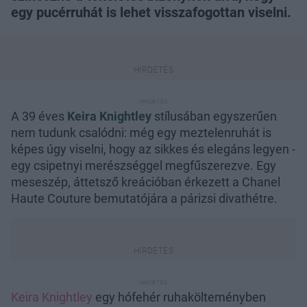
egy pucérruhát is lehet visszafogottan viselni.
A 39 éves
Keira Knightley
stílusában egyszerűen
nem tudunk csalódni: még egy meztelenruhát is
képes úgy viselni, hogy az sikkes és elegáns legyen -
egy csipetnyi merészséggel megfűszerezve. Egy
meseszép, áttetsző kreációban érkezett a Chanel
Haute Couture bemutatójára a párizsi divathétre.
Keira Knightley
egy hófehér ruhakölteményben