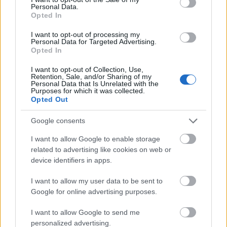
Personal Data.
Opted In
I want to opt-out of processing my
Personal Data for Targeted Advertising.
Opted In
Keira Knightley és James Righton a párizsi divathéten
I want to opt-out of Collection, Use,
Retention, Sale, and/or Sharing of my
Fotó:
Northfoto
Personal Data that Is Unrelated with the
Purposes for which it was collected.
Opted Out
A
meztelenruha
egyébként nem véletlenül a sztárok
Google consents
új kedvence, ugyanis a női jogokat és a
női test
szabadságát
szimbolizálja. Arra mutat rá, hogy egy-
I want to allow Google to enable storage
egy merészebb ruhadarab nem kizárólag a
related to advertising like cookies on web or
szexualitásról szól, és nők egyáltalán nem azért
device identifiers in apps.
viselik ezeket, hogy tárgyiasítsák őket.
I want to allow my user data to be sent to
Google for online advertising purposes.
Mindenki másképp, a saját stílusának megfelelően
viselheti. Vannak, akik simán bevállalják a szinte
I want to allow Google to send me
teljesen átlátszó kreációkat - mint például
Dakota
personalized advertising.