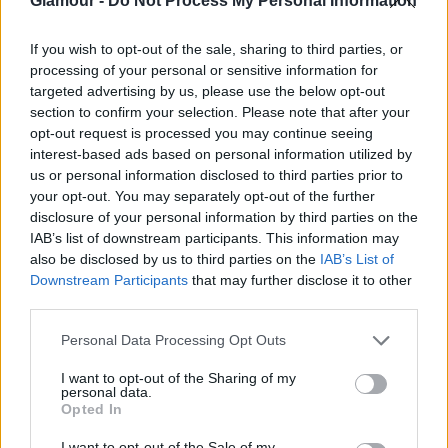
Glamour -
Do Not Process My Personal Information
Megérkezett a pucérmelltartó, a
meztelenruha következő generációja
If you wish to opt-out of the sale, sharing to third parties, or
processing of your personal or sensitive information for
targeted advertising by us, please use the below opt-out
A színésznőhöz a férje, James Righton is
section to confirm your selection. Please note that after your
csatlakozott, aki egy fekete nadrágban, fekete
opt-out request is processed you may continue seeing
zakóban és fehér pólóban pózolt a felesége mellett.
interest-based ads based on personal information utilized by
us or personal information disclosed to third parties prior to
A pár még 2011-ben kezdett randevúzni, 2013-ban
your opt-out. You may separately opt-out of the further
összeházasodtak, azóta pedig két gyermekük - a 8
disclosure of your personal information by third parties on the
éves Edie és a 4 Deliah - is született.
IAB’s list of downstream participants. This information may
also be disclosed by us to third parties on the
IAB’s List of
Downstream Participants
that may further disclose it to other
third parties.
Please note that this website/app uses one or more Google
Personal Data Processing Opt Outs
services and may gather and store information including but
not limited to your visit or usage behaviour. You may click to
I want to opt-out of the Sharing of my
personal data.
grant or deny consent to Google and its third-party tags to
Opted In
use your data for below specified purposes in below Google
consent section.
I want to opt-out of the Sale of my