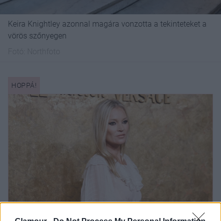
Keira Knightley azonnal magára vonzotta a tekinteteket a
vörös szőnyegen
Fotó:
Northfoto