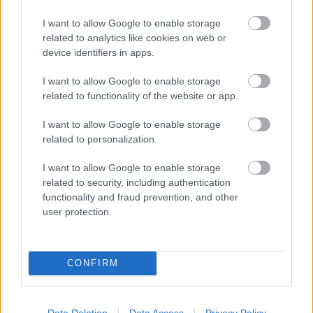
Johnson
- és vannak, akik Keira-hoz hasonlóan csak
épphogy láttatni engednek egy-két sejtelmes
I want to allow Google to enable storage
részletet.
A lényeg, a ruha üzenete: azt viselsz, amit
related to analytics like cookies on web or
csak akarsz!
device identifiers in apps.
I want to allow Google to enable storage
related to functionality of the website or app.
I want to allow Google to enable storage
related to personalization.
I want to allow Google to enable storage
related to security, including authentication
functionality and fraud prevention, and other
user protection.
CONFIRM
Data Deletion
Data Access
Privacy Policy