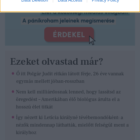
Ezeket olvastad már?
Ő itt Polgár Judit ritkán látott férje, 26 éve vannak
egymás mellett jóban-rosszban
Nem kell milliárdosnak lenned, hogy lassítsd az
öregedést – Amerikában élő biológus árulta el a
hosszú élet titkát
Így nézett ki Letícia királyné tévébemondóként: a
nézők mindennap láthatták, mielőtt felségül ment a
királyhoz