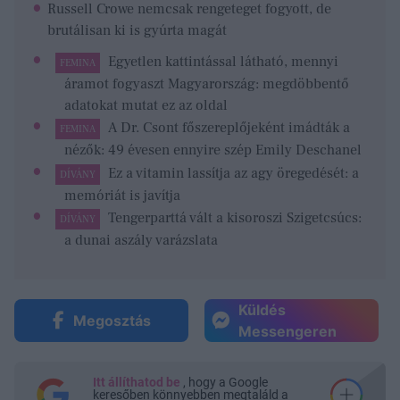
Russell Crowe nemcsak rengeteget fogyott, de
brutálisan ki is gyúrta magát
Egyetlen kattintással látható, mennyi
FEMINA
áramot fogyaszt Magyarország: megdöbbentő
adatokat mutat ez az oldal
A Dr. Csont főszereplőjeként imádták a
FEMINA
nézők: 49 évesen ennyire szép Emily Deschanel
Ez a vitamin lassítja az agy öregedését: a
DÍVÁNY
memóriát is javítja
Tengerparttá vált a kisoroszi Szigetcsúcs:
DÍVÁNY
a dunai aszály varázslata
Küldés
Megosztás
Messengeren
Itt állíthatod be
, hogy a Google
keresőben könnyebben megtaláld a