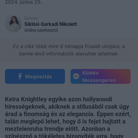
2024. június 25.
Szöveg:
Siklósi-Sarkadi Nikolett
Online szerkesztő
Ez a cikk több mint 6 hónapja frissült utoljára, a
benne lévő információk elavultak lehetnek.
Küldés
Megosztás
Messengeren
Keira Knightley egyike azon hollywoodi
hírességeknek, akiknek a stílusából csak úgy
árad a finomság és az elegancia. Éppen ezért,
talán meglepő lehet, hogy ő is fejet hajtott a
meztelenruha trendje előtt. Azonban a
színésznő a tökéletes bizonyíték arra, hogy