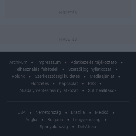
Archívum
Impresszum
Adatkezelési tájékoztató
Felhasználási feltételek
Szerzői jogi nyilatkozat
Rólunk
Szerkesztőségi küldetés
Médiaajánlat
Előfizetés
Kapcsolat
RSS
Akadálymentesítési nyilatkozat
Süti beállítások
USA
Németország
Brazília
Mexikó
Anglia
Bulgária
Lengyelország
Spanyolország
Dél-Afrika