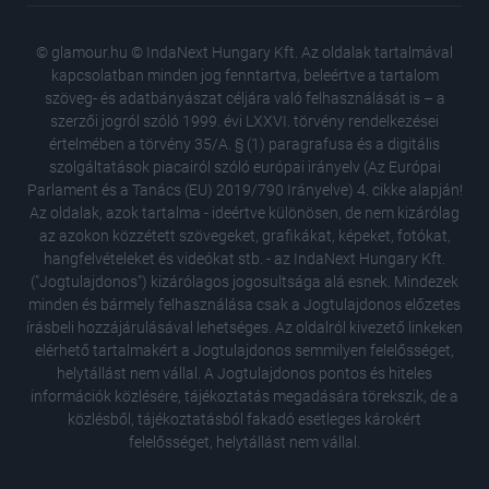
© glamour.hu © IndaNext Hungary Kft. Az oldalak tartalmával
kapcsolatban minden jog fenntartva, beleértve a tartalom
szöveg- és adatbányászat céljára való felhasználását is – a
szerzői jogról szóló 1999. évi LXXVI. törvény rendelkezései
értelmében a törvény 35/A. § (1) paragrafusa és a digitális
szolgáltatások piacairól szóló európai irányelv (Az Európai
Parlament és a Tanács (EU) 2019/790 Irányelve) 4. cikke alapján!
Az oldalak, azok tartalma - ideértve különösen, de nem kizárólag
az azokon közzétett szövegeket, grafikákat, képeket, fotókat,
hangfelvételeket és videókat stb. - az IndaNext Hungary Kft.
("Jogtulajdonos") kizárólagos jogosultsága alá esnek. Mindezek
minden és bármely felhasználása csak a Jogtulajdonos előzetes
írásbeli hozzájárulásával lehetséges. Az oldalról kivezető linkeken
elérhető tartalmakért a Jogtulajdonos semmilyen felelősséget,
Nem kell
helytállást nem vállal. A Jogtulajdonos pontos és hiteles
öregedé
információk közlésére, tájékoztatás megadására törekszik, de a
élet titk
közlésből, tájékoztatásból fakadó esetleges károkért
5 ikonik
felelősséget, helytállást nem vállal.
János ír