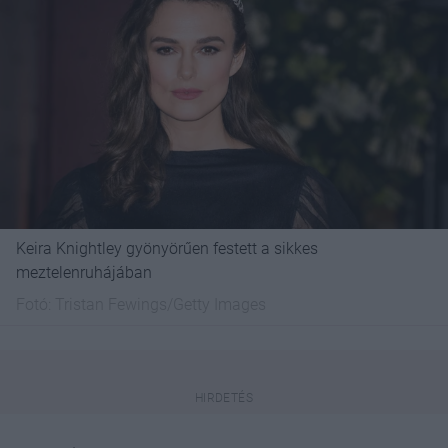
Keira Knightley gyönyörűen festett a sikkes
meztelenruhájában
Fotó:
Tristan Fewings/Getty Images