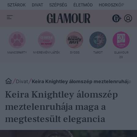
SZTÁROK
DIVAT
SZÉPSÉG
ÉLETMÓD
HOROSZKÓP
KU
MANCSPARTY
NYEREMÉNYJÁTÉK
SYOSS
TAROT
GLAMOUR
20
Divat
Keira Knightley álomszép meztelenruhája m
Keira Knightley álomszép
meztelenruhája maga a
megtestesült elegancia