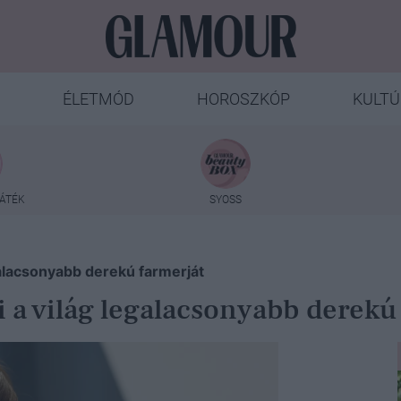
ÉLETMÓD
HOROSZKÓP
KULTÚ
ÁTÉK
SYOSS
egalacsonyabb derekú farmerját
i a világ legalacsonyabb derekú