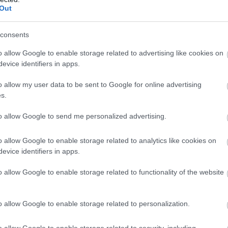
Out
consents
o allow Google to enable storage related to advertising like cookies on
lehetne
evice identifiers in apps.
hódítását az elmúlt években, és
o allow my user data to be sent to Google for online advertising
uraló
csípőnadrágok – talán Kendall
s.
etünk – nemhogy újra megjelentek a
to allow Google to send me personalized advertising.
o allow Google to enable storage related to analytics like cookies on
evice identifiers in apps.
o allow Google to enable storage related to functionality of the website
o allow Google to enable storage related to personalization.
o allow Google to enable storage related to security, including