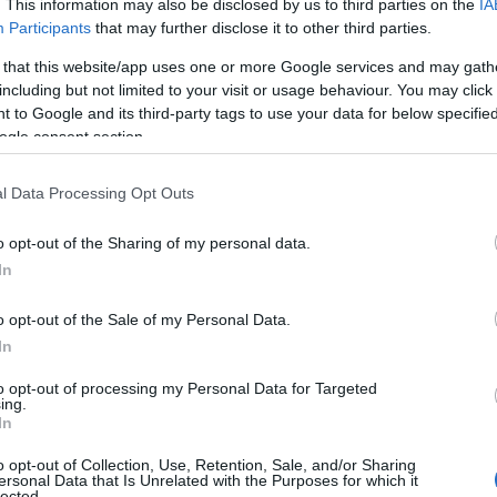
. This information may also be disclosed by us to third parties on the
IA
Participants
that may further disclose it to other third parties.
 that this website/app uses one or more Google services and may gath
including but not limited to your visit or usage behaviour. You may click 
 to Google and its third-party tags to use your data for below specifi
ogle consent section.
l Data Processing Opt Outs
o opt-out of the Sharing of my personal data.
In
o opt-out of the Sale of my Personal Data.
In
to opt-out of processing my Personal Data for Targeted
ing.
In
o opt-out of Collection, Use, Retention, Sale, and/or Sharing
ersonal Data that Is Unrelated with the Purposes for which it
lected.