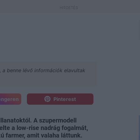
a, a benne lévő információk elavultak
engeren
Pinterest
llanatoktól. A szupermodell
elte a low-rise nadrág fogalmát,
 farmer, amit valaha láttunk.