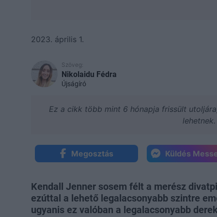
2023. április 1.
Szöveg:
Nikolaidu Fédra
Újságíró
Ez a cikk több mint 6 hónapja frissült utoljár
lehetnek.
Megosztás
Küldés Mess
Kendall Jenner sosem félt a merész divatpi
ezúttal a lehető legalacsonyabb szintre em
ugyanis ez valóban a legalacsonyabb derekú