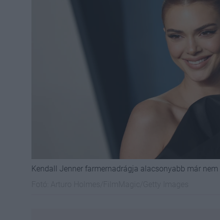
Kendall Jenner farmernadrágja alacsonyabb már nem i
Fotó:
Arturo Holmes/FilmMagic/Getty Images