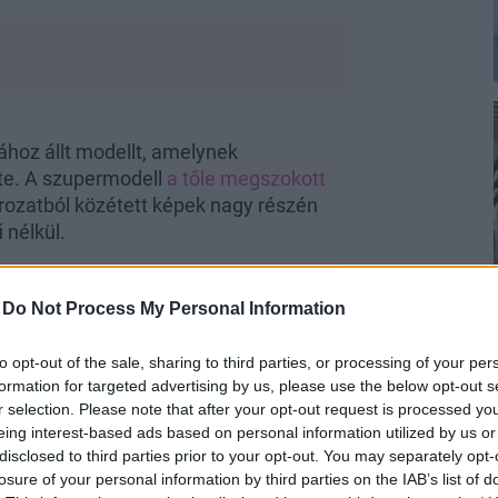
oz állt modellt, amelynek
ette. A szupermodell
a tőle megszokott
sorozatból közétett képek nagy részén
 nélkül.
-
Do Not Process My Personal Information
to opt-out of the sale, sharing to third parties, or processing of your per
formation for targeted advertising by us, please use the below opt-out s
r selection. Please note that after your opt-out request is processed y
eing interest-based ads based on personal information utilized by us or
disclosed to third parties prior to your opt-out. You may separately opt-
losure of your personal information by third parties on the IAB’s list of