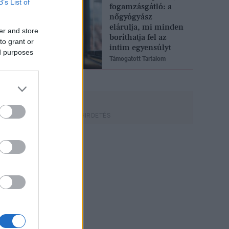
B’s List of
fogamzásgátló: a
nőgyógyász
elárulja, mi minden
er and store
boríthatja fel az
to grant or
intim egyensúlyt
ed purposes
Támogatott Tartalom