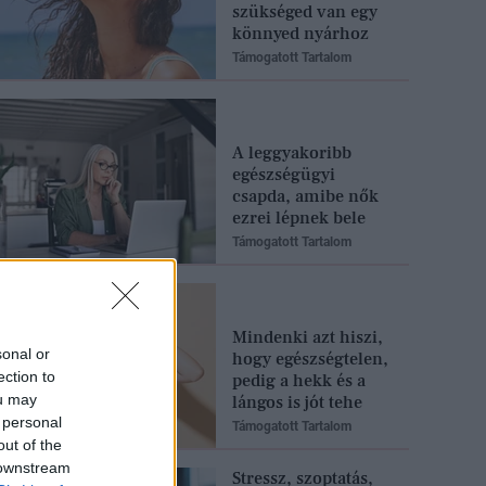
szükséged van egy
könnyed nyárhoz
Támogatott Tartalom
A leggyakoribb
egészségügyi
csapda, amibe nők
ezrei lépnek bele
Támogatott Tartalom
Mindenki azt hiszi,
sonal or
hogy egészségtelen,
ection to
pedig a hekk és a
ou may
lángos is jót tehe
 personal
Támogatott Tartalom
out of the
 downstream
Stressz, szoptatás,