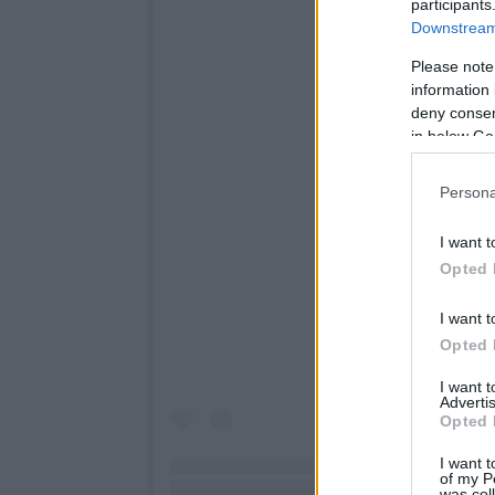
participants
Downstream 
Please note
information 
deny consent
in below Go
Persona
I want t
Opted 
I want t
Opted 
I want 
Advertis
Opted 
I want t
of my P
was col