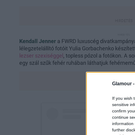
Kendall Jenner
a FWRD luxuscég divatkampányáh
lélegzetelállító fotóit Yulia Gorbachenko készít
lezser szexiséggel
, topless pózol a fotókon. A 
egy szál szűk fehér ruhában láthatjuk fehérnemű
Glamour 
If you wish 
sensitive in
confirm you
continue se
information 
further disc