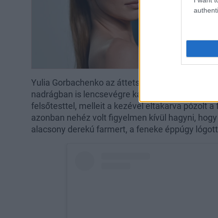
authenti
Yulia Gorbachenko az áttetsző fehér ruha melle
nadrágban is lencsevégre kapta napjaink egyik l
felsőtesttel, melleit a kezével eltakarva pózol
azonban nehéz volt figyelmen kívül hagyni, hogy 
alacsony derekú farmert, a feneke éppúgy lógott 