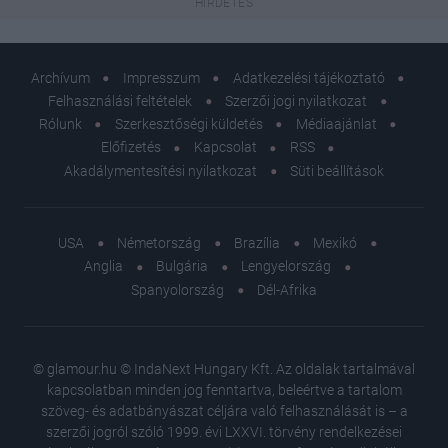
Archívum
Impresszum
Adatkezelési tájékoztató
Felhasználási feltételek
Szerzői jogi nyilatkozat
Rólunk
Szerkesztőségi küldetés
Médiaajánlat
Előfizetés
Kapcsolat
RSS
Akadálymentesítési nyilatkozat
Süti beállítások
USA
Németország
Brazília
Mexikó
Anglia
Bulgária
Lengyelország
Spanyolország
Dél-Afrika
© glamour.hu © IndaNext Hungary Kft. Az oldalak tartalmával
kapcsolatban minden jog fenntartva, beleértve a tartalom
szöveg- és adatbányászat céljára való felhasználását is – a
szerzői jogról szóló 1999. évi LXXVI. törvény rendelkezései