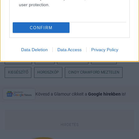
user protection.
CONFIRM
Data Deletion
Data Access
Privacy Policy
SWAROVSKI
ÉKSZER
ÚJ KOLLEKCIÓ
CSILLOGÁS
KIEGÉSZÍTŐ
HOROSZKÓP
CINDY CRAWFORD MEZTELEN
Kövesd a Glamour cikkeit a
Google hírekben
is!