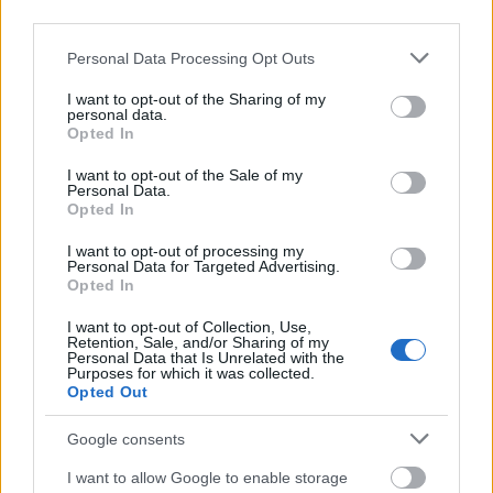
third parties.
+ 8
Please note that this website/app uses one or more Google
Personal Data Processing Opt Outs
services and may gather and store information including but
not limited to your visit or usage behaviour. You may click to
I want to opt-out of the Sharing of my
personal data.
grant or deny consent to Google and its third-party tags to
Opted In
use your data for below specified purposes in below Google
consent section.
I want to opt-out of the Sale of my
Personal Data.
Opted In
I want to opt-out of processing my
Personal Data for Targeted Advertising.
Opted In
I want to opt-out of Collection, Use,
Retention, Sale, and/or Sharing of my
Personal Data that Is Unrelated with the
Purposes for which it was collected.
Opted Out
Google consents
I want to allow Google to enable storage