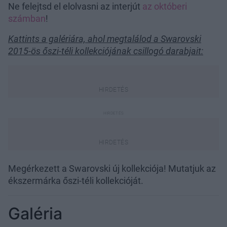
Ne felejtsd el elolvasni az interjút
az októberi
számban
!
Kattints a galériára, ahol megtalálod a Swarovski
2015-ös őszi-téli kollekciójának csillogó darabjait:
Megérkezett a Swarovski új kollekciója! Mutatjuk az
ékszermárka őszi-téli kollekcióját.
Galéria