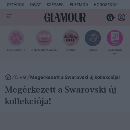
SZTÁROK
DIVAT
SZÉPSÉG
ÉLETMÓD
HOROSZKÓP
KU
MANCSPARTY
NYEREMÉNYJÁTÉK
SYOSS
TAROT
GLAMOUR
20
Divat
Megérkezett a Swarovski új kollekciója!
Megérkezett a Swarovski új
kollekciója!