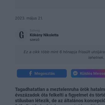
2023. május 21.
Szöveg:
Kökény Nikoletta
szerző
Ez a cikk több mint 6 hónapja frissült utoljár
lehetnek.
Megosztás
Küldés Mess
Tagadhatatlan a meztelenruha örök hatalma
évszázadok óta felkelti a figyelmet és tört
stílusban létezik, de az általános koncepció