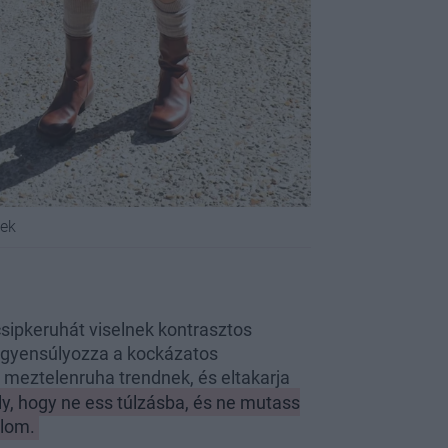
nek
sipkeruhát viselnek kontrasztos
iegyensúlyozza a kockázatos
 a meztelenruha trendnek, és eltakarja
y, hogy ne ess túlzásba, és ne mutass
alom.