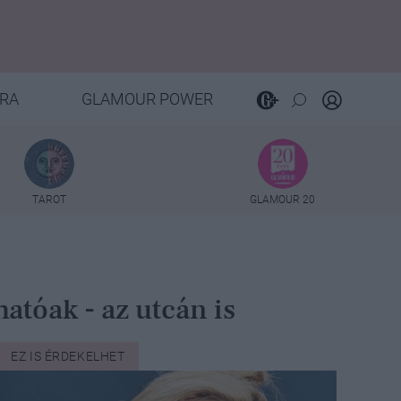
RA
GLAMOUR POWER
TAROT
GLAMOUR 20
atóak - az utcán is
EZ IS ÉRDEKELHET