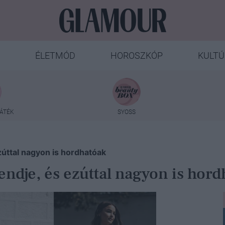
ÉLETMÓD
HOROSZKÓP
KULTÚ
ÁTÉK
SYOSS
úttal nagyon is hordhatóak
dje, és ezúttal nagyon is hordh