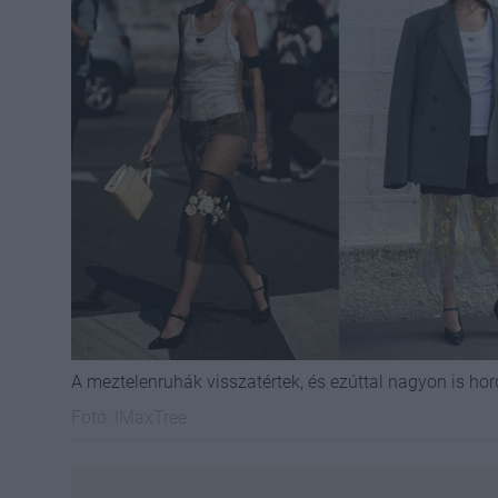
A meztelenruhák visszatértek, és ezúttal nagyon is ho
Fotó:
IMaxTree