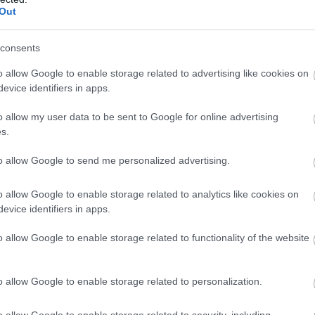
Out
consents
pzeletre
o allow Google to enable storage related to advertising like cookies on
evice identifiers in apps.
o allow my user data to be sent to Google for online advertising
s.
 köré összpontosulnak, az Old
owan emlékezetes vörös szőnyeges
to allow Google to send me personalized advertising.
 korszakig nyúlik vissza. Az 1910-es
 ruhákat viseltek, amelyek a korszakra
o allow Google to enable storage related to analytics like cookies on
, és gyakran többet árultak el, mint
evice identifiers in apps.
utcai stílusú „meztelen”
m az alkalmi megjelenésekre
o allow Google to enable storage related to functionality of the website
o allow Google to enable storage related to personalization.
o allow Google to enable storage related to security, including