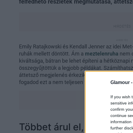
felfedhető részletek megmutatása, áttets
Emily Ratajkowski és Kendall Jenner az idei Met-g
ruhák mellett döntött. Ám a
meztelenruha
nem c
kiváltsága, bátran be lehet építeni a hétköznapi
összegyűjtöttük a legjobb példákat. Számíthatsz
áttetsző megjelenés érkezik utcai stílusban is, é
fogadod ezt a nem teljesen veszélytelen trendet
Glamour 
If you wish 
sensitive in
confirm you
continue se
information 
Többet árul el, mint amenn
further disc