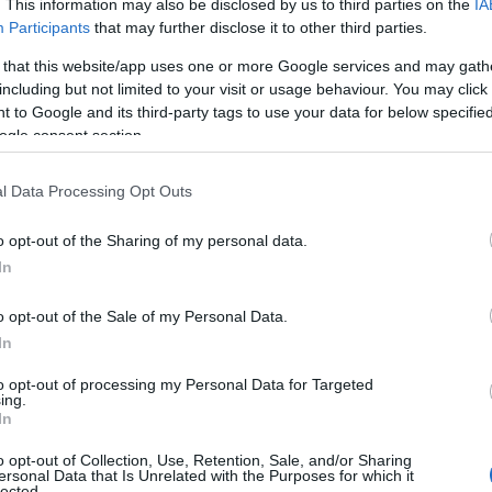
. This information may also be disclosed by us to third parties on the
IA
ek még mindig sokkoló ereje van, de
Participants
that may further disclose it to other third parties.
k közé tartozik. Ám míg korábban az
 that this website/app uses one or more Google services and may gath
köznapi viselet legyen, a vörös
including but not limited to your visit or usage behaviour. You may click 
 to Google and its third-party tags to use your data for below specifi
ogle consent section.
l Data Processing Opt Outs
o opt-out of the Sharing of my personal data.
In
o opt-out of the Sale of my Personal Data.
In
to opt-out of processing my Personal Data for Targeted
ing.
In
o opt-out of Collection, Use, Retention, Sale, and/or Sharing
ersonal Data that Is Unrelated with the Purposes for which it
lected.