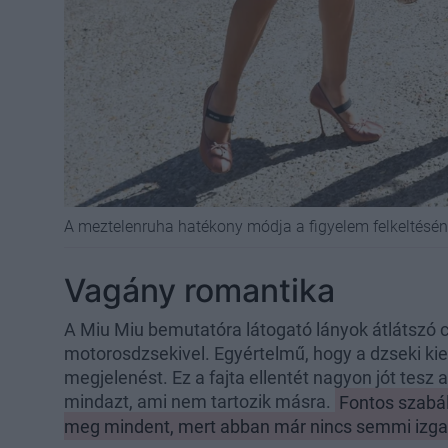
A meztelenruha hatékony módja a figyelem felkeltésé
Vagány romantika
A Miu Miu bemutatóra látogató lányok átlátszó c
motorosdzsekivel. Egyértelmű, hogy a dzseki k
megjelenést. Ez a fajta ellentét nagyon jót tesz
mindazt, ami nem tartozik másra.
Fontos szabál
meg mindent, mert abban már nincs semmi izg