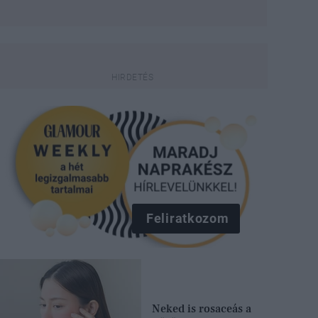
Feliratkozom
Neked is rosaceás a