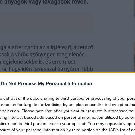
ző anyagok vagy kivágások révén.
ála after partin az alig létező, áttetsző
sak a vörös szőnyeges megjelenés
 megjelenésekbe is, és erre most
 rá, hogy idén tavasszal és nyáron több
s nem árt, ha te már felkészülve
.
-
Do Not Process My Personal Information
to opt-out of the sale, sharing to third parties, or processing of your per
formation for targeted advertising by us, please use the below opt-out s
r selection. Please note that after your opt-out request is processed y
eing interest-based ads based on personal information utilized by us or
disclosed to third parties prior to your opt-out. You may separately opt-
yit elrejt
losure of your personal information by third parties on the IAB’s list of