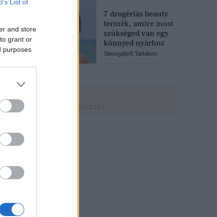
B’s List of
7 drogériás beauty
termék, amire most
er and store
szükséged van egy
to grant or
könnyed nyárhoz
ed purposes
Támogatott Tartalom