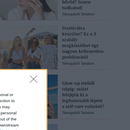
bőrőd? Innen
tudhatod!
Támogatott Tartalom
Fesztiválra
készülsz? Ez a 3
szabály
megkímélhet egy
nagyon kellemetlen
problémától
Támogatott Tartalom
Glow-up tetőtől
talpig: miért
felejtjük ki a
sonal or
legfontosabb lépést
ection to
a self-care rutinból?
ou may
 personal
Támogatott Tartalom
out of the
 downstream