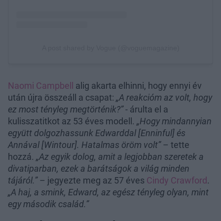
Naomi Campbell
alig akarta elhinni, hogy ennyi év
után újra összeáll a csapat:
„A reakcióm az volt, hogy
ez most tényleg megtörténik?”
- árulta el a
kulisszatitkot az 53 éves modell.
„Hogy mindannyian
együtt dolgozhassunk Edwarddal [Enninful] és
Annával [Wintour]. Hatalmas öröm volt”
– tette
hozzá.
„Az egyik dolog, amit a legjobban szeretek a
divatiparban, ezek a barátságok a világ minden
tájáról.”
– jegyezte meg az 57 éves
Cindy Crawford
.
„A haj, a smink, Edward, az egész tényleg olyan, mint
egy második család.”