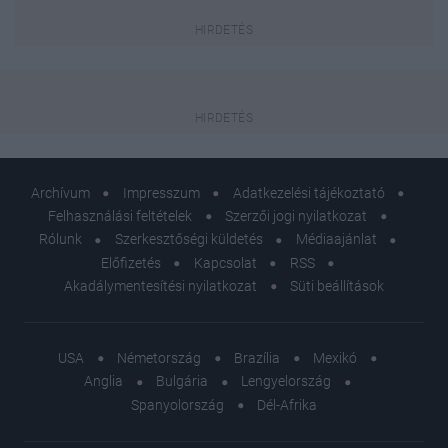
Archívum
Impresszum
Adatkezelési tájékoztató
Felhasználási feltételek
Szerzői jogi nyilatkozat
Rólunk
Szerkesztőségi küldetés
Médiaajánlat
Előfizetés
Kapcsolat
RSS
Akadálymentesítési nyilatkozat
Süti beállítások
USA
Németország
Brazília
Mexikó
Anglia
Bulgária
Lengyelország
Spanyolország
Dél-Afrika