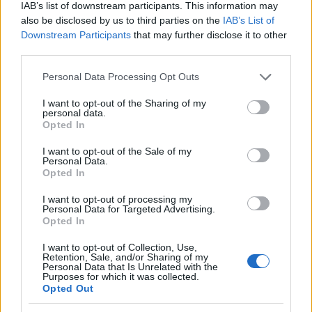
IAB’s list of downstream participants. This information may
also be disclosed by us to third parties on the
IAB’s List of
Downstream Participants
that may further disclose it to other
third parties.
Please note that this website/app uses one or more Google
Personal Data Processing Opt Outs
Szupermodellek a kulisszák mögött -
services and may gather and store information including but
dokusorozat készül a 80-90-es évek
not limited to your visit or usage behaviour. You may click to
I want to opt-out of the Sharing of my
personal data.
ikonjairól
grant or deny consent to Google and its third-party tags to
Opted In
use your data for below specified purposes in below Google
consent section.
I want to opt-out of the Sale of my
Personal Data.
Nagy változást hozhat
Opted In
„Magányosnak érezhetjük magunkat azon a kifutón,
I want to opt-out of processing my
Personal Data for Targeted Advertising.
így elhaladni valaki mellett mindig megnyugtató, nem
Opted In
érzed magad olyan egyedül”
– tette hozzá az 58
éves Linda Evangelista, aki felidézte azt az ikonikus
I want to opt-out of Collection, Use,
Retention, Sale, and/or Sharing of my
pillanatot, amikor mind a négyen George Michael
Personal Data that Is Unrelated with the
Purposes for which it was collected.
klipjében szerepeltek.
„Őrület volt”
–
mondta
.
Opted Out
A négy szupermodell azt is reméli, hogy az, hogy 50-