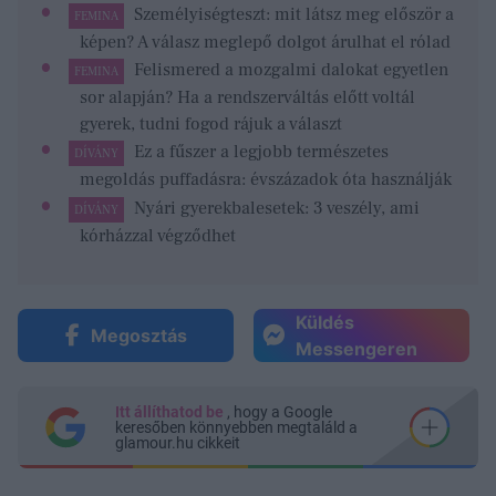
Személyiségteszt: mit látsz meg először a
FEMINA
képen? A válasz meglepő dolgot árulhat el rólad
Felismered a mozgalmi dalokat egyetlen
FEMINA
sor alapján? Ha a rendszerváltás előtt voltál
gyerek, tudni fogod rájuk a választ
Ez a fűszer a legjobb természetes
DÍVÁNY
megoldás puffadásra: évszázadok óta használják
Nyári gyerekbalesetek: 3 veszély, ami
DÍVÁNY
kórházzal végződhet
Küldés
Megosztás
Messengeren
Itt állíthatod be
, hogy a Google
keresőben könnyebben megtaláld a
glamour.hu cikkeit