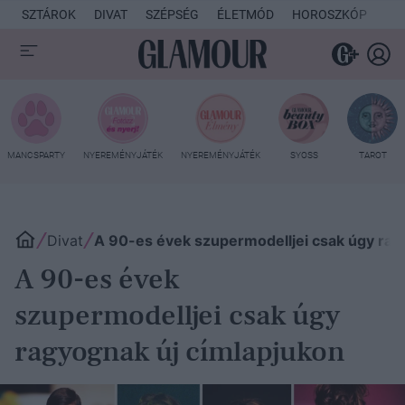
SZTÁROK
DIVAT
SZÉPSÉG
ÉLETMÓD
HOROSZKÓP
KU
MANCSPARTY
NYEREMÉNYJÁTÉK
NYEREMÉNYJÁTÉK
SYOSS
TAROT
Divat
A 90-es évek szupermodelljei csak úgy rag
A 90-es évek
szupermodelljei csak úgy
ragyognak új címlapjukon