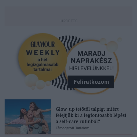
Feliratkozom
Glow-up tetőtől talpig: miért
felejtjük ki a legfontosabb lépést
a self-care rutinból?
Támogatott Tartalom