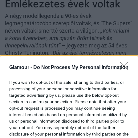
Emlékezetes évek voltak
A négy modelllegenda a 90-es évek
legmeghatározóbb szereplői voltak, és "The Supers”
néven váltak ismertté szerte a világon.
„Volt valami
a korai éveinkben, ami igazán örömtelinek és
ünnepelnivalónak tűnt”
– jegyezte meg az 54 éves
Christy Turlington.
„Bár az élet természetesen nem
volt tökéletes, de ha visszatekintünk, volt egyfajta
szórakoztató hangulata.”
Glamour -
Do Not Process My Personal Information
If you wish to opt-out of the sale, sharing to third parties, or
processing of your personal or sensitive information for
targeted advertising by us, please use the below opt-out
section to confirm your selection. Please note that after your
opt-out request is processed you may continue seeing
interest-based ads based on personal information utilized by
us or personal information disclosed to third parties prior to
your opt-out. You may separately opt-out of the further
disclosure of your personal information by third parties on the