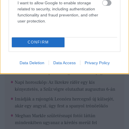
I want to allow Google to enable storage
related to security, including authentication
functionality and fraud prevention, and other
user protection.
CONFIRM
Ezeket olvastad már?
Data Deletion
Data Access
Privacy Policy
Rá sem ismernél a 22 éves Demi Moore-ra, amikor
életében először jelent meg a vörös szőnyegen
Napi horoszkóp: Az Ikrekre ráfér egy kis
kényeztetés, a Szűz végre elutazhat augusztus 6-án
Imádják a rajongók Leonóra hercegnő új külsejét,
akár egy angyal, úgy fest a spanyol trónörökös
Meghan Markle születésnapi fotói láttán
mindenkiben ugyanaz a kérdés merül fel