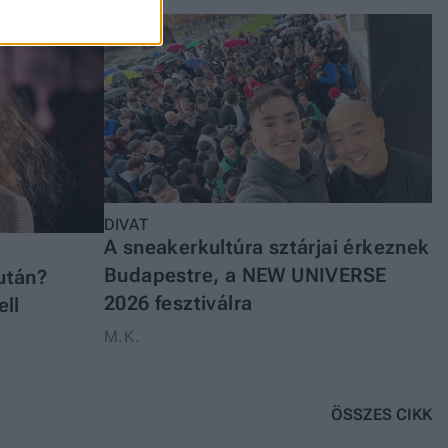
DIVAT
A sneakerkultúra sztárjai érkeznek
Budapestre, a NEW UNIVERSE
után?
2026 fesztiválra
ell
M.K.
ÖSSZES CIKK