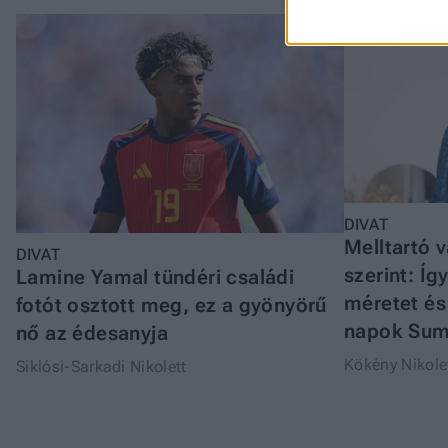
DIVAT
Melltartó v
DIVAT
szerint: Íg
Lamine Yamal tündéri családi
méretet é
fotót osztott meg, ez a gyönyörű
napok Sum
nő az édesanyja
Kökény Nikole
Siklósi-Sarkadi Nikolett