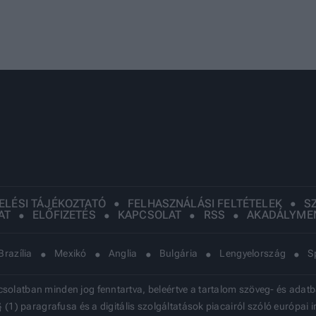
ELÉSI TÁJÉKOZTATÓ
FELHASZNÁLÁSI FELTÉTELEK
S
AT
ELŐFIZETÉS
KAPCSOLAT
RSS
AKADÁLYMEN
Brazília
Mexikó
Anglia
Bulgária
Lengyelország
S
latban minden jog fenntartva, beleértve a tartalom szöveg- és adatbán
§ (1) paragrafusa és a digitális szolgáltatások piacairól szóló európa