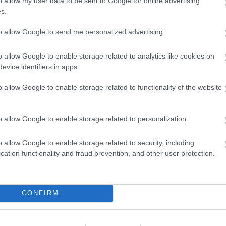
o allow my user data to be sent to Google for online advertising
k.
s.
to allow Google to send me personalized advertising.
o allow Google to enable storage related to analytics like cookies on
evice identifiers in apps.
o allow Google to enable storage related to functionality of the website
o allow Google to enable storage related to personalization.
o allow Google to enable storage related to security, including
cation functionality and fraud prevention, and other user protection.
CONFIRM
További cikkeink