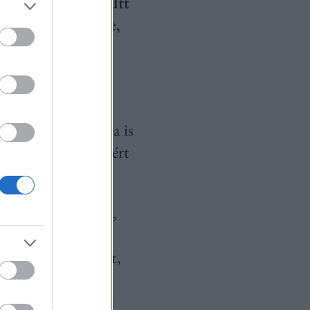
borítékolva volt. Itt
ainak történeteire,
ahogyan az elsőre
ának és a
lágba, mint valaha is
maradt elitnek, ezért
lágát.
udott megmaradni,
 dolgot át kellett
lakinek ez sikerült,
 három divatház
úcspontján az egész