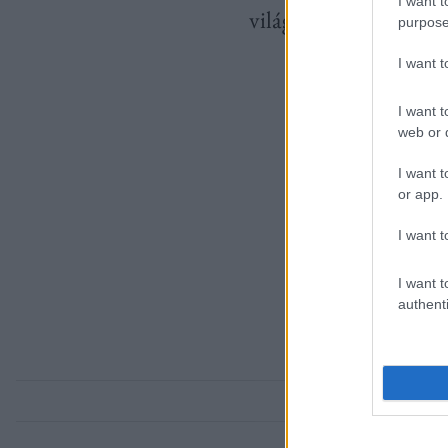
I want t
világot meghódítottá
purpose
I want 
I want t
web or d
I want t
or app.
I want t
I want t
authenti