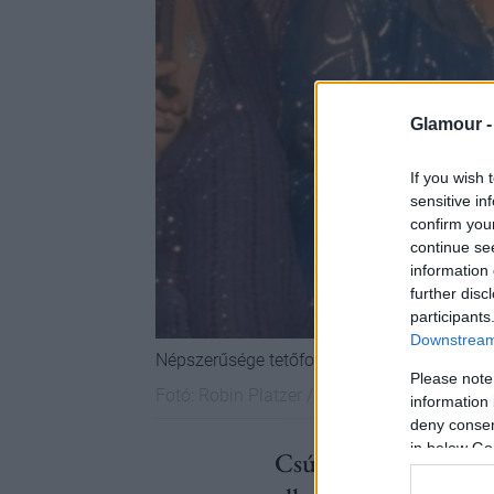
Glamour 
If you wish 
sensitive in
confirm you
continue se
information 
further disc
participants
Downstream 
Népszerűsége tetőfokán a Halston a glamúr
Please note
Fotó:
Robin Platzer / Getty Images
information 
deny consent
in below Go
Csúcskategóriás márk