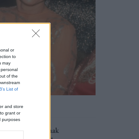
sonal or
ection to
ou may
 personal
out of the
 downstream
B’s List of
 a márka
er and store
to grant or
ed purposes
esztetté – még annak