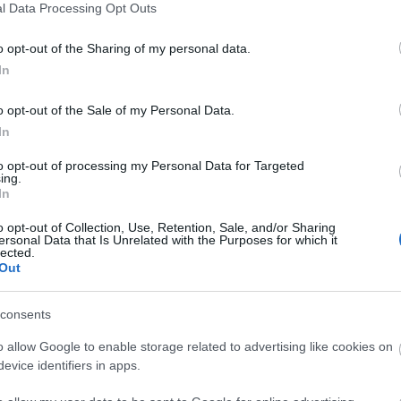
szerűségük évtizedeken át tartott, sikerük pedig 
l Data Processing Opt Outs
a luxuskategóriás divatvilág legváratlanabb bukás
o opt-out of the Sharing of my personal data.
y nem minden olyan csodás és álomszerű, mint 
In
o opt-out of the Sale of my Personal Data.
In
re több helyről látjuk a luxust. A közösségi médi
nagyobb betekintésünk nyílik a luxuskategóriás vi
to opt-out of processing my Personal Data for Targeted
ing.
 lehetett a legbelsőbb körökről tudni, az elit meg
In
etlen misztikum övezte luxuskategóriás divat vi
o opt-out of Collection, Use, Retention, Sale, and/or Sharing
ersonal Data that Is Unrelated with the Purposes for which it
lected.
Out
azonban nem mindegyik divatmárka, divatház t
khez közelítve, a modernizáció küszöbén sok olyan
consents
yjainak, melyek meghatározták a márkák életét. Va
o allow Google to enable storage related to advertising like cookies on
azonban senki sem gondolt akkor, hogy az alábbi
evice identifiers in apps.
n, hiszen népszerűségük töretlen volt, sikerük cs