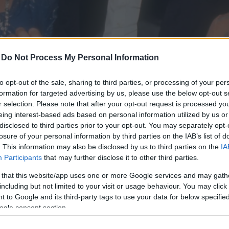
-
Do Not Process My Personal Information
to opt-out of the sale, sharing to third parties, or processing of your per
formation for targeted advertising by us, please use the below opt-out s
r selection. Please note that after your opt-out request is processed y
eing interest-based ads based on personal information utilized by us or
disclosed to third parties prior to your opt-out. You may separately opt-
losure of your personal information by third parties on the IAB’s list of
. This information may also be disclosed by us to third parties on the
IA
Participants
that may further disclose it to other third parties.
 és a diszkókorszak szinonimája volt, azonban csúfos véget ért
 that this website/app uses one or more Google services and may gath
including but not limited to your visit or usage behaviour. You may click 
 to Google and its third-party tags to use your data for below specifi
ogle consent section.
ák válhatnak pillanatok alatt bukottá és kegyv