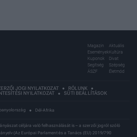
Magazin
Aktuális
Események
Kultúra
Kuponok
Divat
Segítség
Szépség
ÁSZF
Életmód
ZERZŐI JOGI NYILATKOZAT
RÓLUNK
TESÍTÉSI NYILATKOZAT
SÜTI BEÁLLÍTÁSOK
panyolország
Dél-Afrika
yászat céljára való felhasználását is – a szerzői jogról szóló
i irányelv (Az Európai Parlament és a Tanács (EU) 2019/790