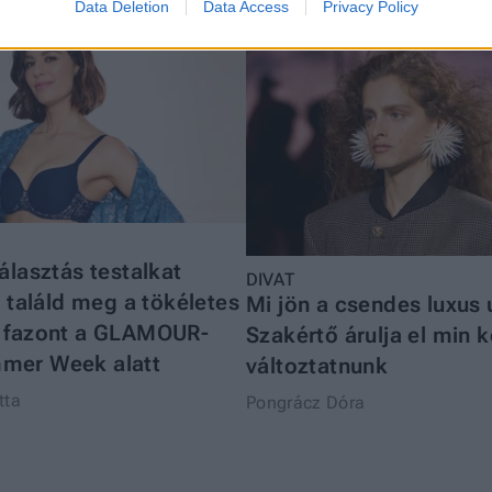
Data Deletion
Data Access
Privacy Policy
álasztás testalkat
DIVAT
y találd meg a tökéletes
Mi jön a csendes luxus 
s fazont a GLAMOUR-
Szakértő árulja el min k
mer Week alatt
változtatnunk
tta
Pongrácz Dóra