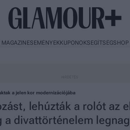
MAGAZIN
ESEMÉNYEK
KUPONOK
SEGÍTSÉG
SHOP
uktak a jelen kor modernizációjába
zást, lehúzták a rolót az 
 a divattörténelem legnag