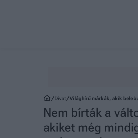
Divat
Világhírű márkák, akik beleb
Nem bírták a válto
akiket még mindig