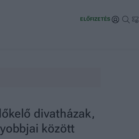
ELŐFIZETÉS
előkelő divatházak,
yobbjai között