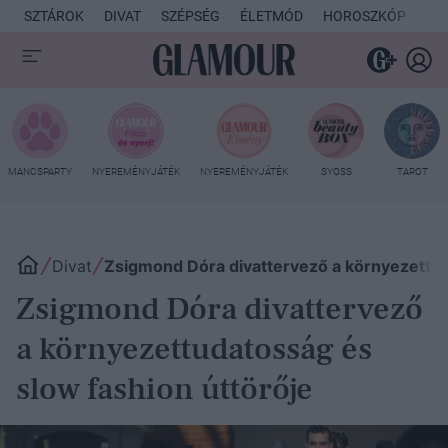
SZTÁROK
DIVAT
SZÉPSÉG
ÉLETMÓD
HOROSZKÓP
KU
MANCSPARTY
NYEREMÉNYJÁTÉK
NYEREMÉNYJÁTÉK
SYOSS
TAROT
Divat
Zsigmond Dóra divattervező a környezettud
Zsigmond Dóra divattervező
a környezettudatosság és
slow fashion úttörője