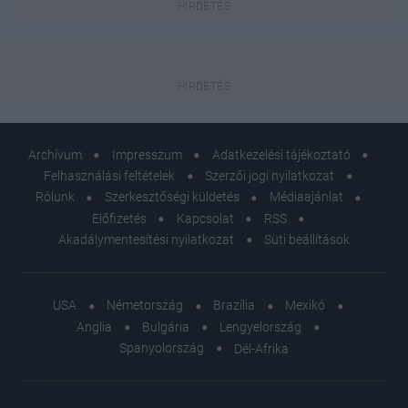
Archívum
Impresszum
Adatkezelési tájékoztató
Felhasználási feltételek
Szerzői jogi nyilatkozat
Rólunk
Szerkesztőségi küldetés
Médiaajánlat
Előfizetés
Kapcsolat
RSS
Akadálymentesítési nyilatkozat
Süti beállítások
USA
Németország
Brazília
Mexikó
Anglia
Bulgária
Lengyelország
Spanyolország
Dél-Afrika