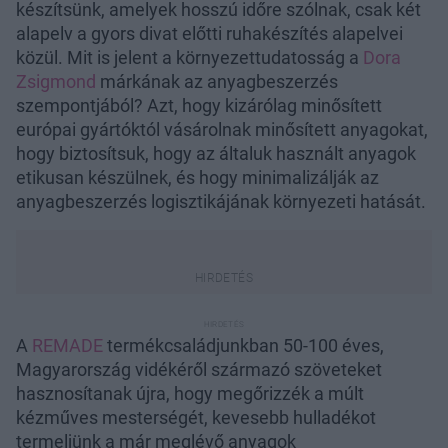
készítsünk, amelyek hosszú időre szólnak, csak két
alapelv a gyors divat előtti ruhakészítés alapelvei
közül. Mit is jelent a környezettudatosság a
Dora
Zsigmond
márkának az anyagbeszerzés
szempontjából? Azt, hogy kizárólag minősített
európai gyártóktól vásárolnak minősített anyagokat,
hogy biztosítsuk, hogy az általuk használt anyagok
etikusan készülnek, és hogy minimalizálják az
anyagbeszerzés logisztikájának környezeti hatását.
A
REMADE
termékcsaládjunkban 50-100 éves,
Magyarország vidékéről származó szöveteket
hasznosítanak újra, hogy megőrizzék a múlt
kézműves mesterségét, kevesebb hulladékot
termeljünk a már meglévő anyagok