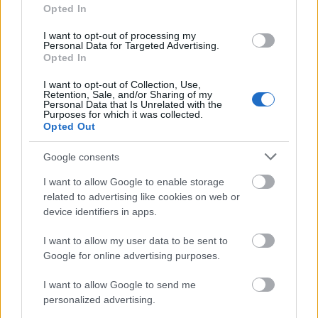
A szitanyomásos mintáikat kézzel készítik egy
Opted In
kis budapesti műhelyben, egyedi,
I want to opt-out of processing my
környezettudatos festékkel.
Personal Data for Targeted Advertising.
Ahol csak tudják, támogatják a családi
Opted In
tulajdonban lévő manufaktúrákat, kis műhelyeket
I want to opt-out of Collection, Use,
és független művészeket az anyagbeszerzés és
Retention, Sale, and/or Sharing of my
Personal Data that Is Unrelated with the
a kivitelezés terén.
Purposes for which it was collected.
Opted Out
Céljuk, hogy megpróbálják megőrizni örökségünket
és újjáélesszék a gyors divat előtti ruhakészítést a
Google consents
kortárs divatban.
I want to allow Google to enable storage
related to advertising like cookies on web or
Galéria
device identifiers in apps.
I want to allow my user data to be sent to
Google for online advertising purposes.
I want to allow Google to send me
personalized advertising.