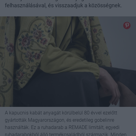
felhasználásával, és visszaadjuk a közösségnek.
A kapucnis kabát anyagát körülbelül 80 évvel ezelőtt
gyártották Magyarországon, és eredetileg gobelinre
használták. Ez a ruhadarab a REMADE limitált, egyedi
ruhadarabokból álló termékcsaládból származik. Minden