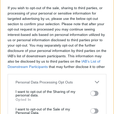
Minősített, kiváló minőségű, 100% organikus
If you wish to opt-out of the sale, sharing to third parties, or
pamutot, 100% organikus vásznat és 100%-ban
processing of your personal or sensitive information for
újrahasznosított PE anyagot (PET-palackokból
targeted advertising by us, please use the below opt-out
section to confirm your selection. Please note that after your
készült) használnak.
opt-out request is processed you may continue seeing
Az újrafeldolgozásban rejlő innovációt tovább
interest-based ads based on personal information utilized by
hasznosítva, újrahasznosított gyapjúból és
us or personal information disclosed to third parties prior to
újrahasznosított poliamidszövetből készítenek
your opt-out. You may separately opt-out of the further
kabátokat.
disclosure of your personal information by third parties on the
Kiegészítőik, mint például a gombok és cipzárak,
IAB’s list of downstream participants. This information may
mind az OEKO-TEX Standard 100 tanúsítvánnyal
also be disclosed by us to third parties on the
IAB’s List of
Downstream Participants
that may further disclose it to other
rendelkeznek.
third parties.
Folyamatosan keresik a műanyag természetes
helyettesítőit, és olyan anyagokat használnak,
Please note that this website/app uses one or more Google
Personal Data Processing Opt Outs
mint a sárgaréz és az etikusan gyűjtött szarvak.
services and may gather and store information including but
A hulladék minimalizálása érdekében a korábbi
not limited to your visit or usage behaviour. You may click to
I want to opt-out of the Sharing of my
personal data.
grant or deny consent to Google and its third-party tags to
kollekciókból megmaradt anyagokat is
Opted In
use your data for below specified purposes in below Google
felhasználják a hulladékmentes darabok,
consent section.
I want to opt-out of the Sale of my
szegélyek elkészítésére.
Personal Data.